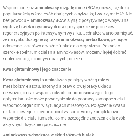
Wspomniane już
aminokwasy rozgałęzione
(BCAA) cieszą się dużą
popularnością wśród osób dbających o sylwetkę i wytrzymałość. Nie
bez powodu –
aminokwasy BCAA
słyną z pozytywnego wpływu na
syntezę białek mięśniowych
oraz przyspieszenie procesów
regeneracyjnych po intensywnym wysiłku. Jednakże warto pamiętać,
że na rynku dostępne są także
aminokwasy niebiałkowe
, pełniące
odmienne, lecz równie ważne funkcje dla organizmu. Poznając
szerokie spektrum działania aminokwasów, możemy lepiej dobrać
suplementację do indywidualnych potrzeb.
Kwas glutaminowy
i jego znaczenie
Kwas glutaminowy
to aminokwas pełniący ważną rolę w
metabolizmie azotu, istotny dla prawidłowej pracy układu
nerwowego oraz wsparcia układu odpornościowego. Jego
optymalna ilość może przyczynić się do poprawy samopoczucia i
wspomóc organizm w sytuacjach stresowych. Połączenie kwasu
glutaminowego z innymi aminokwasami tworzy kompleksowe
wsparcie dla ciała i umysłu, co ma szczególne znaczenie dla osób
aktywnych fizycznie i psychicznie.
Aminokwasy wchodzące
w skład różnych białek