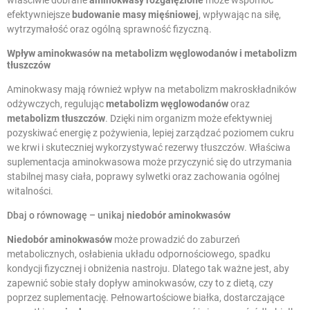
właściwie dobrane
aminokwasy rozgałęzione
może wspomóc
efektywniejsze
budowanie masy mięśniowej
, wpływając na siłę,
wytrzymałość oraz ogólną sprawność fizyczną.
Wpływ aminokwasów na
metabolizm węglowodanów
i
metabolizm
tłuszczów
Aminokwasy mają również wpływ na metabolizm makroskładników
odżywczych, regulując
metabolizm węglowodanów
oraz
metabolizm tłuszczów
. Dzięki nim organizm może efektywniej
pozyskiwać energię z pożywienia, lepiej zarządzać poziomem cukru
we krwi i skuteczniej wykorzystywać rezerwy tłuszczów. Właściwa
suplementacja aminokwasowa może przyczynić się do utrzymania
stabilnej masy ciała, poprawy sylwetki oraz zachowania ogólnej
witalności.
Dbaj o równowagę – unikaj
niedobór aminokwasów
Niedobór aminokwasów
może prowadzić do zaburzeń
metabolicznych, osłabienia układu odpornościowego, spadku
kondycji fizycznej i obniżenia nastroju. Dlatego tak ważne jest, aby
zapewnić sobie stały dopływ aminokwasów, czy to z dietą, czy
poprzez suplementację. Pełnowartościowe białka, dostarczające