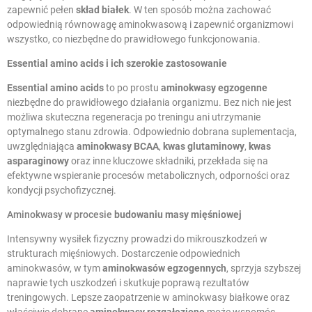
zapewnić pełen
skład białek
. W ten sposób można zachować
odpowiednią równowagę aminokwasową i zapewnić organizmowi
wszystko, co niezbędne do prawidłowego funkcjonowania.
Essential amino acids
i ich szerokie zastosowanie
Essential amino acids
to po prostu
aminokwasy egzogenne
niezbędne do prawidłowego działania organizmu. Bez nich nie jest
możliwa skuteczna regeneracja po treningu ani utrzymanie
optymalnego stanu zdrowia. Odpowiednio dobrana suplementacja,
uwzględniająca
aminokwasy BCAA
,
kwas glutaminowy
,
kwas
asparaginowy
oraz inne kluczowe składniki, przekłada się na
efektywne wspieranie procesów metabolicznych, odporności oraz
kondycji psychofizycznej.
Aminokwasy w procesie
budowaniu masy mięśniowej
Intensywny wysiłek fizyczny prowadzi do mikrouszkodzeń w
strukturach mięśniowych. Dostarczenie odpowiednich
aminokwasów, w tym
aminokwasów egzogennych
, sprzyja szybszej
naprawie tych uszkodzeń i skutkuje poprawą rezultatów
treningowych. Lepsze zaopatrzenie w aminokwasy białkowe oraz