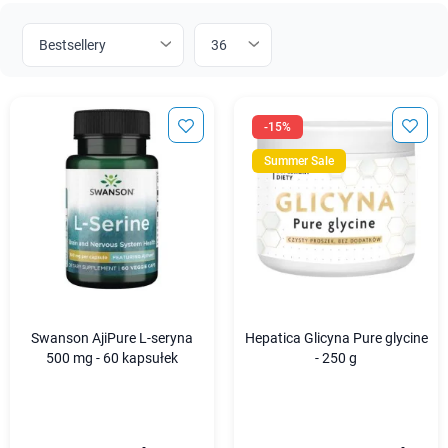
-15%
Summer Sale
Swanson AjiPure L-seryna
Hepatica Glicyna Pure glycine
500 mg - 60 kapsułek
- 250 g