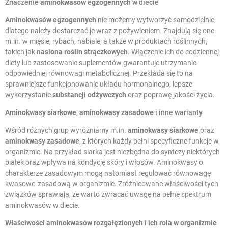
Znaczenie
aminokwasów egzogennych
w diecie
Aminokwasów egzogennych
nie możemy wytworzyć samodzielnie,
dlatego należy dostarczać je wraz z pożywieniem. Znajdują się one
m.in. w mięsie, rybach, nabiale, a także w produktach roślinnych,
takich jak
nasiona roślin strączkowych
. Włączenie ich do codziennej
diety lub zastosowanie suplementów gwarantuje utrzymanie
odpowiedniej równowagi metabolicznej. Przekłada się to na
sprawniejsze funkcjonowanie układu hormonalnego, lepsze
wykorzystanie
substancji odżywczych
oraz poprawę jakości życia.
Aminokwasy siarkowe
,
aminokwasy zasadowe
i inne warianty
Wśród różnych grup wyróżniamy m.in.
aminokwasy siarkowe
oraz
aminokwasy zasadowe
, z których każdy pełni specyficzne funkcje w
organizmie. Na przykład siarka jest niezbędna do syntezy niektórych
białek oraz wpływa na kondycję skóry i włosów. Aminokwasy o
charakterze zasadowym mogą natomiast regulować równowagę
kwasowo-zasadową w organizmie. Zróżnicowane właściwości tych
związków sprawiają, że warto zwracać uwagę na pełne spektrum
aminokwasów w diecie.
Właściwości aminokwasów rozgałęzionych
i ich rola w organizmie