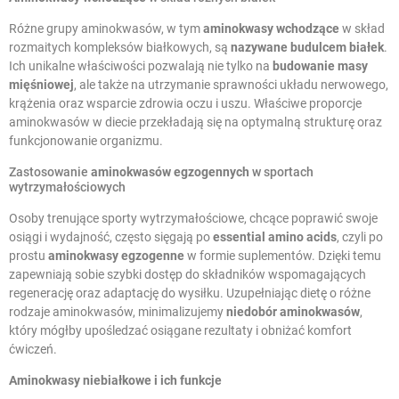
Różne grupy aminokwasów, w tym
aminokwasy wchodzące
w skład
rozmaitych kompleksów białkowych, są
nazywane budulcem białek
.
Ich unikalne właściwości pozwalają nie tylko na
budowanie masy
mięśniowej
, ale także na utrzymanie sprawności układu nerwowego,
krążenia oraz wsparcie zdrowia oczu i uszu. Właściwe proporcje
aminokwasów w diecie przekładają się na optymalną strukturę oraz
funkcjonowanie organizmu.
Zastosowanie
aminokwasów egzogennych
w sportach
wytrzymałościowych
Osoby trenujące sporty wytrzymałościowe, chcące poprawić swoje
osiągi i wydajność, często sięgają po
essential amino acids
, czyli po
prostu
aminokwasy egzogenne
w formie suplementów. Dzięki temu
zapewniają sobie szybki dostęp do składników wspomagających
regenerację oraz adaptację do wysiłku. Uzupełniając dietę o różne
rodzaje aminokwasów, minimalizujemy
niedobór aminokwasów
,
który mógłby upośledzać osiągane rezultaty i obniżać komfort
ćwiczeń.
Aminokwasy niebiałkowe
i ich funkcje