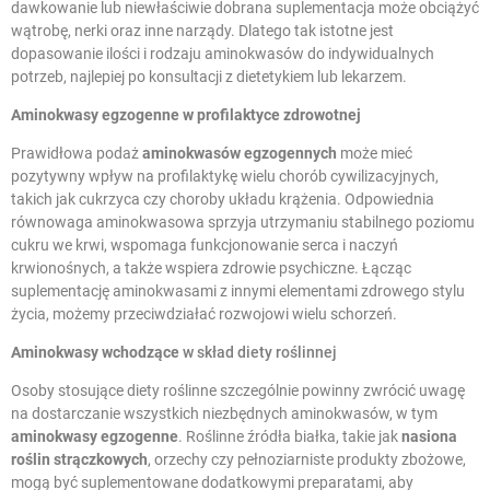
dawkowanie lub niewłaściwie dobrana suplementacja może obciążyć
wątrobę, nerki oraz inne narządy. Dlatego tak istotne jest
dopasowanie ilości i rodzaju aminokwasów do indywidualnych
potrzeb, najlepiej po konsultacji z dietetykiem lub lekarzem.
Aminokwasy egzogenne
w profilaktyce zdrowotnej
Prawidłowa podaż
aminokwasów egzogennych
może mieć
pozytywny wpływ na profilaktykę wielu chorób cywilizacyjnych,
takich jak cukrzyca czy choroby układu krążenia. Odpowiednia
równowaga aminokwasowa sprzyja utrzymaniu stabilnego poziomu
cukru we krwi, wspomaga funkcjonowanie serca i naczyń
krwionośnych, a także wspiera zdrowie psychiczne. Łącząc
suplementację aminokwasami z innymi elementami zdrowego stylu
życia, możemy przeciwdziałać rozwojowi wielu schorzeń.
Aminokwasy wchodzące
w skład diety roślinnej
Osoby stosujące diety roślinne szczególnie powinny zwrócić uwagę
na dostarczanie wszystkich niezbędnych aminokwasów, w tym
aminokwasy egzogenne
. Roślinne źródła białka, takie jak
nasiona
roślin strączkowych
, orzechy czy pełnoziarniste produkty zbożowe,
mogą być suplementowane dodatkowymi preparatami, aby