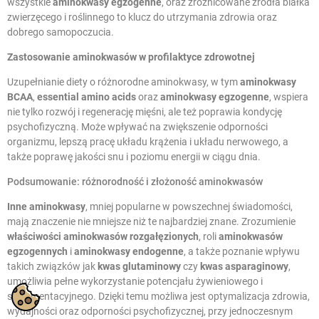
wszystkie
aminokwasy egzogenne
, oraz zróżnicowane źródła białka
zwierzęcego i roślinnego to klucz do utrzymania zdrowia oraz
dobrego samopoczucia.
Zastosowanie aminokwasów w profilaktyce zdrowotnej
Uzupełnianie diety o różnorodne aminokwasy, w tym
aminokwasy
BCAA
,
essential amino acids
oraz
aminokwasy egzogenne
, wspiera
nie tylko rozwój i regenerację mięśni, ale też poprawia kondycję
psychofizyczną. Może wpływać na zwiększenie odporności
organizmu, lepszą pracę układu krążenia i układu nerwowego, a
także poprawę jakości snu i poziomu energii w ciągu dnia.
Podsumowanie: różnorodność i złożoność aminokwasów
Inne aminokwasy
, mniej popularne w powszechnej świadomości,
mają znaczenie nie mniejsze niż te najbardziej znane. Zrozumienie
właściwości aminokwasów rozgałęzionych
, roli
aminokwasów
egzogennych
i
aminokwasy endogenne
, a także poznanie wpływu
takich związków jak
kwas glutaminowy
czy
kwas asparaginowy
,
umożliwia pełne wykorzystanie potencjału żywieniowego i
suplementacyjnego. Dzięki temu możliwa jest optymalizacja zdrowia,
wydajności oraz odporności psychofizycznej, przy jednoczesnym