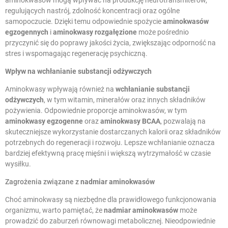
aminokwasów mogą wpływać na produkcję neurotransmiterów,
regulujących nastrój, zdolność koncentracji oraz ogólne
samopoczucie. Dzięki temu odpowiednie spożycie
aminokwasów
egzogennych
i
aminokwasy rozgałęzione
może pośrednio
przyczynić się do poprawy jakości życia, zwiększając odporność na
stres i wspomagając regenerację psychiczną.
Wpływ na
wchłanianie substancji odżywczych
Aminokwasy wpływają również na
wchłanianie substancji
odżywczych
, w tym witamin, minerałów oraz innych składników
pożywienia. Odpowiednie proporcje aminokwasów, w tym
aminokwasy egzogenne
oraz
aminokwasy BCAA
, pozwalają na
skuteczniejsze wykorzystanie dostarczanych kalorii oraz składników
potrzebnych do regeneracji i rozwoju. Lepsze wchłanianie oznacza
bardziej efektywną pracę mięśni i większą wytrzymałość w czasie
wysiłku.
Zagrożenia związane z
nadmiar aminokwasów
Choć aminokwasy są niezbędne dla prawidłowego funkcjonowania
organizmu, warto pamiętać, że
nadmiar aminokwasów
może
prowadzić do zaburzeń równowagi metabolicznej. Nieodpowiednie