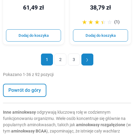
61,49 zł
38,79 zł
☆☆☆☆☆
★★★★★
(1)
Dodaj do koszyka
Dodaj do koszyka
1
2
3
Pokazano 1-36 z 92 pozycji
Powrót do góry
Inne aminokwasy
odgrywają kluczową rolę w codziennym
funkcjonowaniu organizmu. Wiele osób koncentruje się głównie na
popularnych aminokwasach, takich jak
aminokwasy rozgałęzione
(w
tym
aminokwasy BCAA
), zapominając, że istnieje cały wachlarz