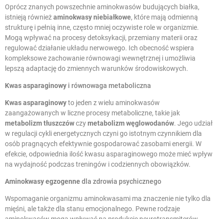
Oprócz znanych powszechnie aminokwasów budujących białka,
istnieją również
aminokwasy niebiałkowe
, które mają odmienną
strukturę i pełnią inne, często mniej oczywiste role w organizmie.
Mogą wpływać na procesy detoksykacji, przemiany materii oraz
regulować działanie układu nerwowego. Ich obecność wspiera
kompleksowe zachowanie równowagi wewnętrznej i umożliwia
lepszą adaptację do zmiennych warunków środowiskowych.
Kwas asparaginowy
i równowaga metaboliczna
Kwas asparaginowy
to jeden z wielu aminokwasów
zaangażowanych w liczne procesy metaboliczne, takie jak
metabolizm tłuszczów
czy
metabolizm węglowodanów
. Jego udział
w regulacji cykli energetycznych czyni go istotnym czynnikiem dla
osób pragnących efektywnie gospodarować zasobami energii. W
efekcie, odpowiednia ilość kwasu asparaginowego może mieć wpływ
na wydajność podczas treningów i codziennych obowiązków.
Aminokwasy egzogenne
dla zdrowia psychicznego
Wspomaganie organizmu aminokwasami ma znaczenie nie tylko dla
mięśni, ale także dla stanu emocjonalnego. Pewne rodzaje