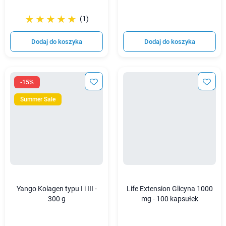
☆☆☆☆☆
★★★★★
(1)
Dodaj do koszyka
Dodaj do koszyka
-15%
Summer Sale
Yango Kolagen typu I i III -
Life Extension Glicyna 1000
300 g
mg - 100 kapsułek