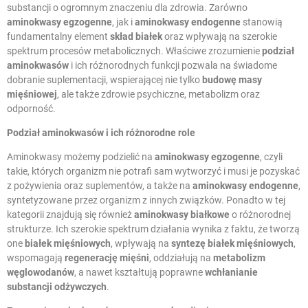
substancji o ogromnym znaczeniu dla zdrowia. Zarówno
aminokwasy egzogenne
, jak i
aminokwasy endogenne
stanowią
fundamentalny element
skład białek
oraz wpływają na szerokie
spektrum procesów metabolicznych. Właściwe zrozumienie
podział
aminokwasów
i ich różnorodnych funkcji pozwala na świadome
dobranie suplementacji, wspierającej nie tylko
budowę masy
mięśniowej
, ale także zdrowie psychiczne, metabolizm oraz
odporność.
Podział aminokwasów
i ich różnorodne role
Aminokwasy możemy podzielić na
aminokwasy egzogenne
, czyli
takie, których organizm nie potrafi sam wytworzyć i musi je pozyskać
z pożywienia oraz suplementów, a także na
aminokwasy endogenne
,
syntetyzowane przez organizm z innych związków. Ponadto w tej
kategorii znajdują się również
aminokwasy białkowe
o różnorodnej
strukturze. Ich szerokie spektrum działania wynika z faktu, że tworzą
one
białek mięśniowych
, wpływają na
syntezę białek mięśniowych
,
wspomagają
regenerację mięśni
, oddziałują na
metabolizm
węglowodanów
, a nawet kształtują poprawne
wchłanianie
substancji odżywczych
.