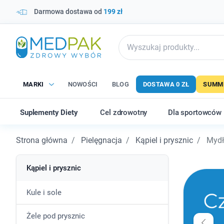
Darmowa dostawa od
199 zł
MARKI
NOWOŚCI
BLOG
DOSTAWA 0 ZŁ
SUMME
Suplementy Diety
Cel zdrowotny
Dla sportowców
Strona główna
Pielęgnacja
Kąpiel i prysznic
Mydł
Kąpiel i prysznic
Kule i sole
Żele pod prysznic