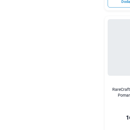
Doda
RareCraf
Pomar
1