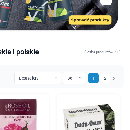
kie i polskie
(
liczba
produktów: 50)
1
2
Następny