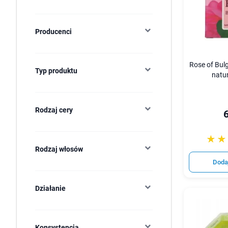
Producenci
Rose of Bul
Typ produktu
natur
Rodzaj cery
6
☆☆
★★
Rodzaj włosów
Doda
Działanie
Konsystencja