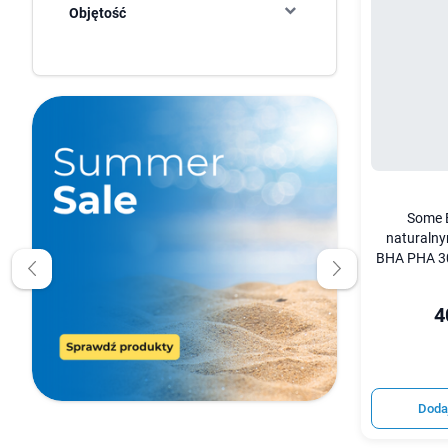
Objętość
Some 
naturaln
BHA PHA 30
4
Doda