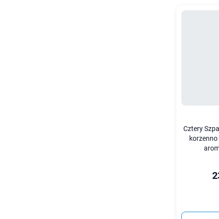
Cztery Szp
korzenno
arom
2