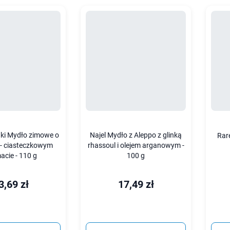
aki Mydło zimowe o
Najel Mydło z Aleppo z glinką
Rar
 - ciasteczkowym
rhassoul i olejem arganowym -
acie - 110 g
100 g
3,69 zł
17,49 zł