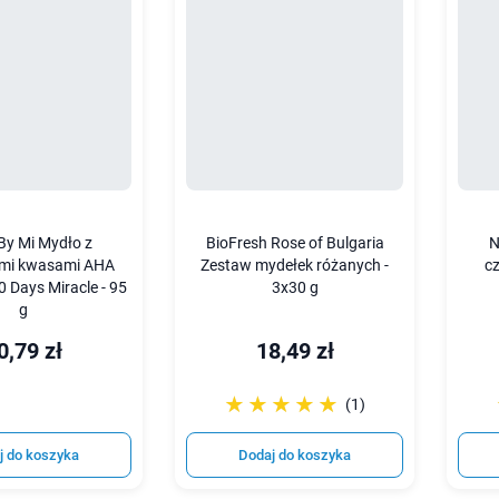
By Mi Mydło z
BioFresh Rose of Bulgaria
N
ymi kwasami AHA
Zestaw mydełek różanych -
c
 Days Miracle - 95
3x30 g
g
0,79 zł
18,49 zł
☆☆☆☆☆
★★★★★
(1)
j do koszyka
Dodaj do koszyka