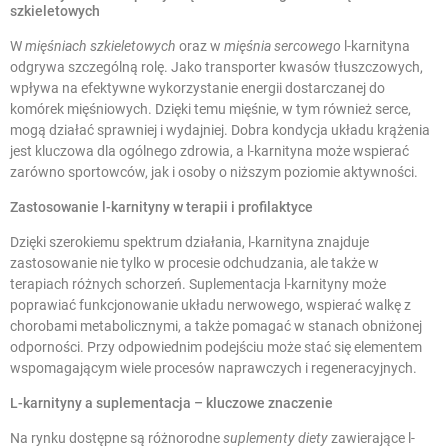
szkieletowych
W
mięśniach szkieletowych
oraz w
mięśnia sercowego
l-karnityna
odgrywa szczególną rolę. Jako transporter kwasów tłuszczowych,
wpływa na efektywne wykorzystanie energii dostarczanej do
komórek mięśniowych. Dzięki temu mięśnie, w tym również serce,
mogą działać sprawniej i wydajniej. Dobra kondycja układu krążenia
jest kluczowa dla ogólnego zdrowia, a l-karnityna może wspierać
zarówno sportowców, jak i osoby o niższym poziomie aktywności.
Zastosowanie l-karnityny w terapii i profilaktyce
Dzięki szerokiemu spektrum działania, l-karnityna znajduje
zastosowanie nie tylko w procesie odchudzania, ale także w
terapiach różnych schorzeń. Suplementacja l-karnityny może
poprawiać funkcjonowanie układu nerwowego, wspierać walkę z
chorobami metabolicznymi, a także pomagać w stanach obniżonej
odporności. Przy odpowiednim podejściu może stać się elementem
wspomagającym wiele procesów naprawczych i regeneracyjnych.
L-karnityny a suplementacja – kluczowe znaczenie
Na rynku dostępne są różnorodne
suplementy diety
zawierające l-