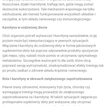
tłuszczowe, dzięki l-karnitynie, trafiają tam, gdzie mogą zostać
skutecznie wykorzystane. Taki mechanizm wspomaga nie tylko
odchudzanie, ale również funkcjonowanie wszystkich układów i
narządów, w tym układu nerwowego czy immunologicznego.
Karnityna w codziennej diecie
Choć organizm potrafi wytwarzać l-karnitynę samodzielnie, to jej
poziom może być niewystarczający w pewnych sytuacjach.
Włączenie l-karnityny do
codziennej diety
w formie jakościowych
suplementów diety
lub poprzez odpowiednie produkty spożywcze
(jak mięso, ryby, nabiał) może pomóc w utrzymaniu optymalnego
metabolizmu. Szczególnie ważne jest to dla osób, które chcą
poprawić swoją wytrzymałość, zmaksymalizować efekty treningu lub
po prostu zadbać o zdrowie układu krążenia i nerwowego.
Rola l-karnityny w okresach zwiększonego zapotrzebowania
Pewne stany zdrowotne, intensywny tryb życia, choroby czy
wymagające treningi mogą prowadzić do zwiększonego
zapotrzebowania na l-karnitynę. W takich sytuacjach sięganie po
profesjonalne
suplementy diety
jest wskazane, aby utrzymać