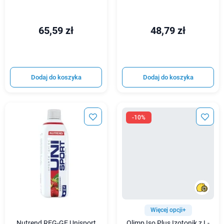
65,59 zł
48,79 zł
Dodaj do koszyka
Dodaj do koszyka
-10%
Więcej opcji+
Nutrend REG-GE Unisport
Olimp Iso Plus Izotonik z L-