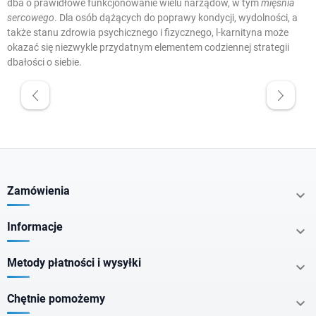
dba o prawidłowe funkcjonowanie wielu narządów, w tym
mięśnia
sercowego
. Dla osób dążących do poprawy kondycji, wydolności, a
także stanu zdrowia psychicznego i fizycznego, l-karnityna może
okazać się niezwykle przydatnym elementem codziennej strategii
dbałości o siebie.
W magazynie
Promocje
Krótka data
Zamówienia

Cena
Informacje

zł
zł
Metody płatności i wysyłki

Chętnie pomożemy
