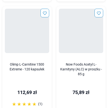
Olimp L-Carnitine 1500
Now Foods Acetyl L-
Extreme - 120 kapsułek
Karnityny (ALC) w proszku -
85 g
112,69 zł
75,89 zł
☆☆☆☆☆
★★★★★
(1)