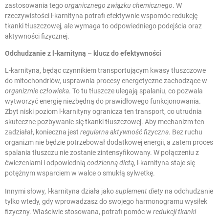
zastosowania tego
organicznego związku chemicznego
. W
rzeczywistości l-karnityna potrafi efektywnie wspomóc redukcję
tkanki tłuszczowej, ale wymaga to odpowiedniego podejścia oraz
aktywności fizycznej.
Odchudzanie z l-karnityną – klucz do efektywności
L-karnityna, będąc czynnikiem transportującym kwasy tłuszczowe
do mitochondriów, usprawnia procesy energetyczne zachodzące w
organizmie człowieka
. To tu tłuszcze ulegają spalaniu, co pozwala
wytworzyć energię niezbędną do prawidłowego funkcjonowania.
Zbyt niski poziom l-karnityny ogranicza ten transport, co utrudnia
skuteczne pozbywanie się tkanki tłuszczowej. Aby mechanizm ten
zadziałał, konieczna jest
regularna aktywność fizyczna
. Bez ruchu
organizm nie będzie potrzebował dodatkowej energii, a zatem proces
spalania tłuszczu nie zostanie zintensyfikowany. W połączeniu z
ćwiczeniami i odpowiednią
codzienną dietą
, l-karnityna staje się
potężnym wsparciem w walce o smukłą sylwetkę.
Innymi słowy, l-karnityna działa jako
suplement diety
na odchudzanie
tylko wtedy, gdy wprowadzasz do swojego harmonogramu wysiłek
fizyczny. Właściwie stosowana, potrafi pomóc w
redukcji tkanki