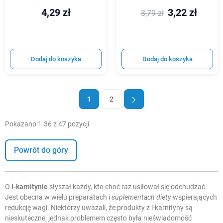
4,29 zł
3,22 zł
3,79 zł
Dodaj do koszyka
Dodaj do koszyka
1
2
Pokazano 1-36 z 47 pozycji
Powrót do góry
O
l-karnitynie
słyszał każdy, kto choć raz usiłował się
odchudzać
.
Jest obecna w wielu preparatach i
suplementach diety
wspierających
redukcję wagi. Niektórzy uważali, że produkty z l-karnityny są
nieskuteczne, jednak problemem często była nieświadomość