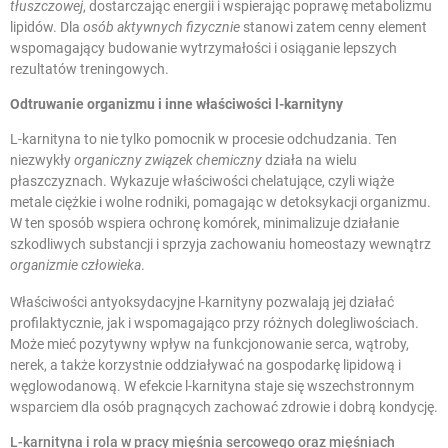
tłuszczowej
, dostarczając energii i wspierając poprawę metabolizmu
lipidów. Dla
osób aktywnych fizycznie
stanowi zatem cenny element
wspomagający budowanie wytrzymałości i osiąganie lepszych
rezultatów treningowych.
Odtruwanie organizmu i inne właściwości l-karnityny
L-karnityna to nie tylko pomocnik w procesie odchudzania. Ten
niezwykły
organiczny związek chemiczny
działa na wielu
płaszczyznach. Wykazuje właściwości chelatujące, czyli wiąże
metale ciężkie i wolne rodniki, pomagając w detoksykacji organizmu.
W ten sposób wspiera ochronę komórek, minimalizuje działanie
szkodliwych substancji i sprzyja zachowaniu homeostazy wewnątrz
organizmie człowieka
.
Właściwości antyoksydacyjne l-karnityny pozwalają jej działać
profilaktycznie, jak i wspomagająco przy różnych dolegliwościach.
Może mieć pozytywny wpływ na funkcjonowanie serca, wątroby,
nerek, a także korzystnie oddziaływać na gospodarkę lipidową i
węglowodanową. W efekcie l-karnityna staje się wszechstronnym
wsparciem dla osób pragnących zachować zdrowie i dobrą kondycję.
L-karnityna i rola w pracy mięśnia sercowego oraz mięśniach