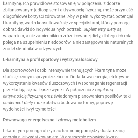
karnitynę. Ich prawidłowe stosowanie, w połączeniu z dobrze
zbilansowanym jadłospisem i aktywnością fizyczną, może przynieść
długofalowe korzyści zdrowotne. Aby w pełni wykorzystać potencjał
l-karnityny, warto konsultować się ze specjalistami, którzy pomogą
dobrać dawki do indywidualnych potrzeb.
Suplementy diety
są
wsparciem, a nie zamiennikiem zróżnicowanej diety, dlatego ich rola
polega na uzupełnieniu niedoborów, a nie zastępowaniu naturalnych
źródeł składników odżywczych.
L-karnityna a profil sportowy i wytrzymałościowy
Dla sportowców i osób intensywnie trenujących l-karnityna może
stać się cennym sprzymierzeńcem. Dodatkowa energia, efektywne
wykorzystanie kwasów tłuszczowych i wspomaganie regeneracji
przekładają się na lepsze wyniki. W połączeniu z
regularną
aktywnością fizyczną
oraz świadomym planowaniem posiłków, taki
suplement diety
może ułatwić budowanie formy, poprawę
wydolności i wytrzymałości.
Równowaga energetyczna i zdrowy metabolizm
L-karnityna pomaga utrzymać harmonię pomiędzy dostarczaną
energią a jej wydatkowaniem. W
organizmie człowieka
kwasy