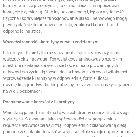
karnitynę, może przełożyć się także na lepsze samopoczucie i
kondycję psychiczną. Stabilny poziom energii, lepsza wydolność
fizyczna i sprawniejsze funkcjonowanie układu nerwowego mogą
przyczyniać się do poprawy nastroju, zdolności koncentracji i
odporności na stres.
Wszechstronność l-karnityny w życiu codziennym
L-karnityna to nie tylko rozwiązanie dla sportowców czy osób
walczących z nadwagą. Ten wyjątkowy aminokwas o szerokim
spektrum działania sprawdzi się także u osób prowadzących
aktywny tryb życia, dążących do zachowania zdrowia i witalności.
Wprowadzenie l-karnityny w odpowiedniej formie i ilości,
uwzględniając indywidualne potrzeby, może wspierać cały organizm
na wielu poziomach.
Podsumowanie korzyści z l-karnityny
Wnioski są jasne: l-karnityna to wszechstronny sojusznik zdrowego
stylu życia. Stosowana jako
suplement diety
, w połączeniu z
regularną aktywnością fizyczną
i odpowiednio zbilansowaną dietą,
pomaga w spalaniu tłuszczów, wspiera detoksykację organizmu oraz