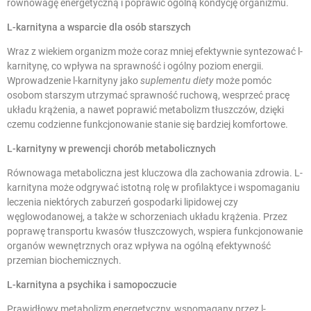
równowagę energetyczną i poprawić ogólną kondycję organizmu.
L-karnityna a wsparcie dla osób starszych
Wraz z wiekiem organizm może coraz mniej efektywnie syntezować l-
karnitynę, co wpływa na sprawność i ogólny poziom energii.
Wprowadzenie l-karnityny jako
suplementu diety
może pomóc
osobom starszym utrzymać sprawność ruchową, wesprzeć pracę
układu krążenia, a nawet poprawić metabolizm tłuszczów, dzięki
czemu codzienne funkcjonowanie stanie się bardziej komfortowe.
L-karnityny w prewencji chorób metabolicznych
Równowaga metaboliczna jest kluczowa dla zachowania zdrowia. L-
karnityna może odgrywać istotną rolę w profilaktyce i wspomaganiu
leczenia niektórych zaburzeń gospodarki lipidowej czy
węglowodanowej, a także w schorzeniach układu krążenia. Przez
poprawę transportu kwasów tłuszczowych, wspiera funkcjonowanie
organów wewnętrznych oraz wpływa na ogólną efektywność
przemian biochemicznych.
L-karnityna a psychika i samopoczucie
Prawidłowy metabolizm energetyczny, wspomagany przez l-