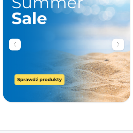
Promocje
Cena
zł
zł
Producenci
Cechy specjalne
Zawartość opakowania (szt)