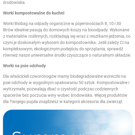
środowiska.
Worki kompostowalne do kuchni
Worki Biobag na odpady organiczne w pojemnościach 8, 10 i 30
litrów idealnie pasują do domowych koszy na bioodpady. Wykonane
z materiałów roślinnych, rozkładają się wraz z resztkami jedzenia, co
czyni je doskonałym wyborem do kompostownika. Jeśli zależy Ci na
kompleksowym, ekologicznym podejściu do sprzątania, sprawdź
również nasze
uniwersalne środki czyszczące
o naturalnym składzie.
Worki na psie odchody
Dla właścicieli czworonogów mamy biodegradowalne woreczki na
psie odchody w wygodnym opakowaniu 50 sztuk. Kompostowalne i
wytrzymałe, pozwalają dbać o czystość podczas codziennych
spacerów bez poczucia winy wobec środowiska. Więcej produktów
dla Twojego pupila znajdziesz w kategorii
akcesoria dla zwierząt
.
W magazynie