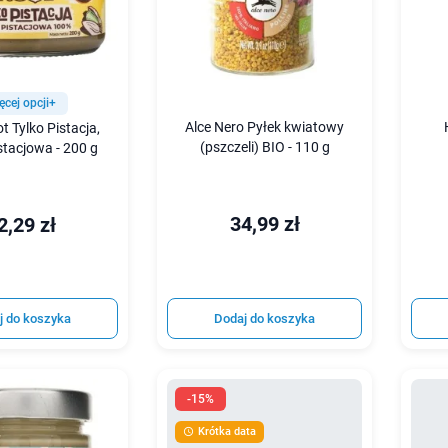
ęcej opcji+
Alce Nero Pyłek kwiatowy
 Tylko Pistacja,
(pszczeli) BIO - 110 g
stacjowa - 200 g
34,99 zł
2,29 zł
j do koszyka
Dodaj do koszyka
-15%
Krótka data
