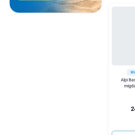
Wi
Alpi Ba
migda
2