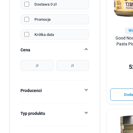
Dostawa 0 zł
Promocje
Wi
Krótka data
Good Noot
Pasta Pi
Cena
5
zł
zł
Producenci
Doda
Typ produktu