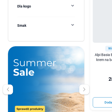
Dla kogo
Smak
Wi
Alpi Basia 
krem na b
2
Doda