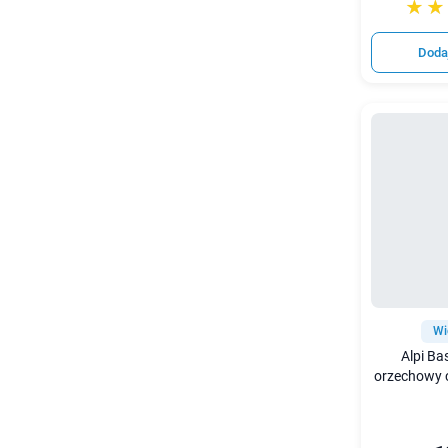
☆☆
★★
Doda
Wi
Alpi Ba
orzechowy 