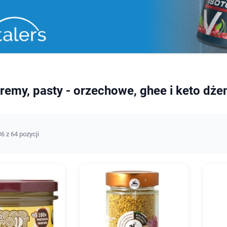
remy, pasty - orzechowe, ghee i keto dż
6 z 64 pozycji