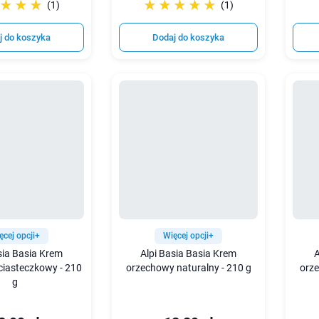
☆☆☆
★★★
☆☆☆☆☆
★★★★★
(1)
(1)
j do koszyka
Dodaj do koszyka
ęcej opcji+
Więcej opcji+
sia Basia Krem
Alpi Basia Basia Krem
A
ciasteczkowy - 210
orzechowy naturalny - 210 g
orze
g