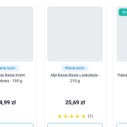
Do
ęcej opcji+
Więcej opcji+
sia Basia Krem
Alpi Basia Basia Laskolada -
Palc
łowy - 195 g
210 g
4,99 zł
25,69 zł
☆☆☆☆☆
★★★★★
(1)