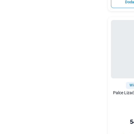
Doda
Wi
Palce Lizać
5