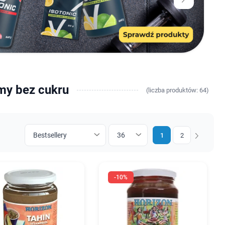
emy bez cukru
(
liczba
produktów: 64)
1
2
Następny
-10%