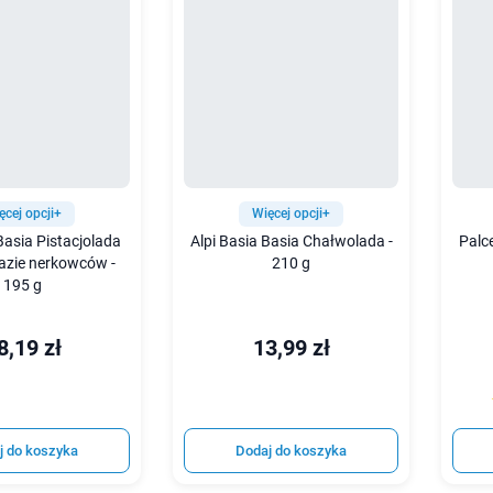
ęcej opcji+
Więcej opcji+
Basia Pistacjolada
Alpi Basia Basia Chałwolada -
Palc
azie nerkowców -
210 g
195 g
8,19 zł
13,99 zł
j do koszyka
Dodaj do koszyka