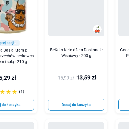
ęcej opcji+
BeKeto Keto dżem Doskonale
Good
ia Basia Krem z
Wiśniowy - 200 g
P
orzechów nerkowca
m i solą - 210 g
13,59 zł
5,29 zł
15,99 zł
☆☆☆
★★★
(1)
j do koszyka
Dodaj do koszyka