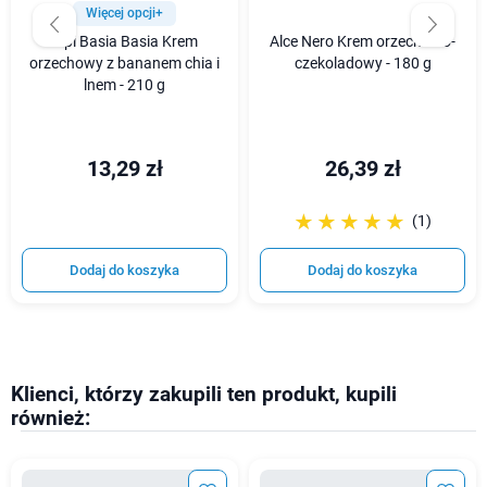
Więcej opcji+
Alpi Basia Basia Krem
Alce Nero Krem orzechowo-
orzechowy z bananem chia i
czekoladowy - 180 g
lnem - 210 g
13,29 zł
26,39 zł
☆☆☆☆☆
★★★★★
(1)
Dodaj do koszyka
Dodaj do koszyka
Klienci, którzy zakupili ten produkt, kupili
również: