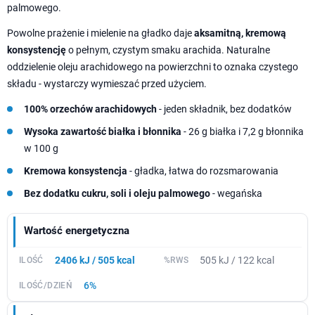
palmowego.
Powolne prażenie i mielenie na gładko daje
aksamitną, kremową
konsystencję
o pełnym, czystym smaku arachida. Naturalne
oddzielenie oleju arachidowego na powierzchni to oznaka czystego
składu - wystarczy wymieszać przed użyciem.
100% orzechów arachidowych
- jeden składnik, bez dodatków
Wysoka zawartość białka i błonnika
- 26 g białka i 7,2 g błonnika
w 100 g
Kremowa konsystencja
- gładka, łatwa do rozsmarowania
Bez dodatku cukru, soli i oleju palmowego
- wegańska
Wartość energetyczna
2406 kJ / 505 kcal
505 kJ / 122 kcal
6%