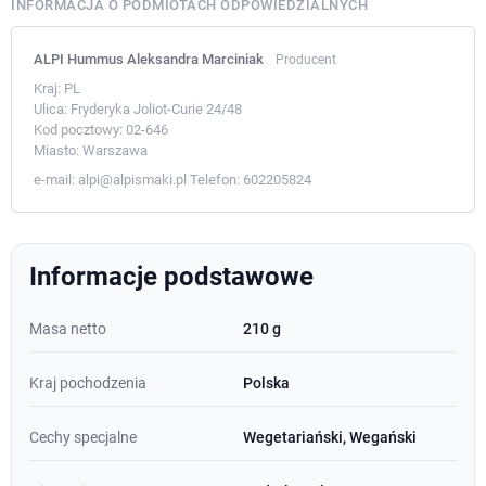
INFORMACJA O PODMIOTACH ODPOWIEDZIALNYCH
ALPI Hummus Aleksandra Marciniak
Producent
Kraj:
PL
Ulica:
Fryderyka Joliot-Curie 24/48
Kod pocztowy:
02-646
Miasto:
Warszawa
e-mail:
alpi@alpismaki.pl
Telefon:
602205824
Informacje podstawowe
Masa netto
210 g
Kraj pochodzenia
Polska
Cechy specjalne
Wegetariański, Wegański