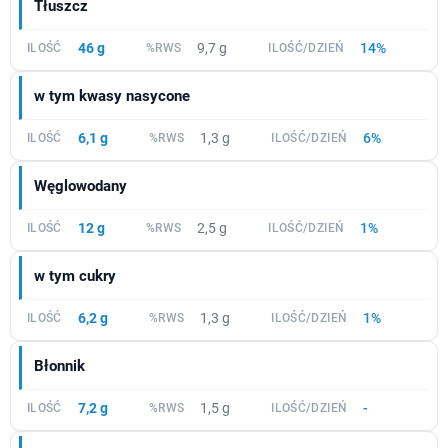
Tłuszcz
46 g
9,7 g
14%
w tym kwasy nasycone
6,1 g
1,3 g
6%
Węglowodany
12 g
2,5 g
1%
w tym cukry
6,2 g
1,3 g
1%
Błonnik
7,2 g
1,5 g
-