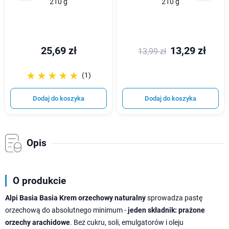
210 g
210 g
25,69 zł
13,29 zł
13,99 zł
☆☆☆☆☆
★★★★★
(1)
Dodaj do koszyka
Dodaj do koszyka
Opis
O produkcie
Alpi Basia Basia Krem orzechowy naturalny
sprowadza pastę
orzechową do absolutnego minimum -
jeden składnik: prażone
orzechy arachidowe
. Bez cukru, soli, emulgatorów i oleju