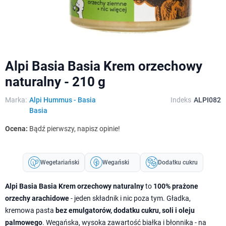
Alpi Basia Basia Krem orzechowy
naturalny - 210 g
Marka:
Alpi Hummus - Basia
Indeks
ALPI082
Basia
Ocena:
Bądź pierwszy, napisz opinie!
Wegetariański
Wegański
Dodatku cukru
Alpi Basia Basia Krem orzechowy naturalny
to
100% prażone
orzechy arachidowe
- jeden składnik i nic poza tym. Gładka,
kremowa pasta
bez emulgatorów, dodatku cukru, soli i oleju
palmowego
. Wegańska, wysoka zawartość białka i błonnika - na