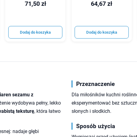
71,50 zł
64,67 zł
Dodaj do koszyka
Dodaj do koszyka
Przeznaczenie
iaren sezamu z
Dla miłośników kuchni roślinne
żenie wydobywa pełny, lekko
eksperymentować bez sztuczn
abistą teksturę
, która łatwo
słonych i słodkich.
Sposób użycia
snej: nadaje głębi
Wymieszaj przed użyciem (nat