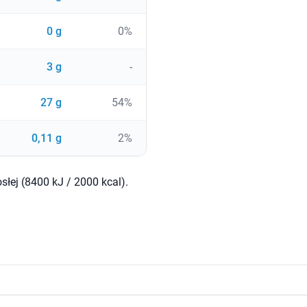
0 g
0%
3 g
-
27 g
54%
0,11 g
2%
słej (8400 kJ / 2000 kcal).