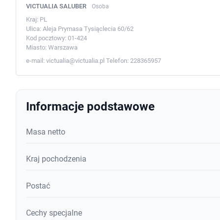
VICTUALIA SALUBER
Osoba
Kraj:
PL
Ulica:
Aleja Prymasa Tysiąclecia 60/62
Kod pocztowy:
01-424
Miasto:
Warszawa
e-mail:
victualia@victualia.pl
Telefon:
228365957
Informacje podstawowe
Masa netto
Kraj pochodzenia
Postać
Cechy specjalne