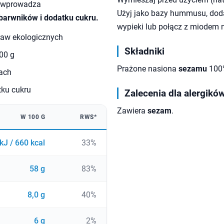
h wprowadza
Użyj jako bazy hummusu, doda
barwników i dodatku cukru.
wypieki lub połącz z miodem 
praw ekologicznych
Składniki
100 g
Prażone nasiona
sezamu
100%
pach
tku cukru
Zalecenia dla alergikó
Zawiera
sezam
.
W 100 G
RWS*
kJ / 660 kcal
33%
58 g
83%
8,0 g
40%
6 g
2%