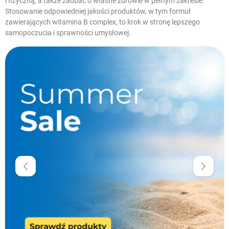
i fizyczną, a także zadbać o własne zdrowie w pełnym zakresie.
Stosowanie odpowiedniej jakości produktów, w tym formuł
zawierających witamina B complex, to krok w stronę lepszego
samopoczucia i sprawności umysłowej.
W magazynie
Promocje
Krótka data
Dostawa 0 zł
Cena
zł
zł