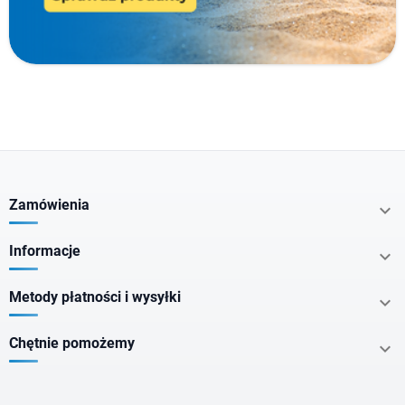
Producenci
Typ produktu
Cechy specjalne
Zamówienia

Nie zawiera
Informacje

Metody płatności i wysyłki

Dla kogo
Chętnie pomożemy

Postać