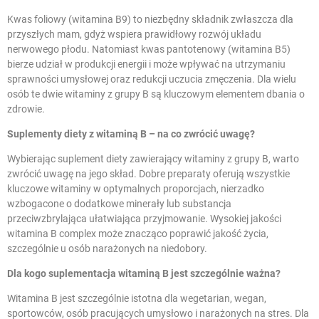
Kwas foliowy (witamina B9) to niezbędny składnik zwłaszcza dla
przyszłych mam, gdyż wspiera prawidłowy rozwój układu
nerwowego płodu. Natomiast kwas pantotenowy (witamina B5)
bierze udział w produkcji energii i może wpływać na utrzymaniu
sprawności umysłowej oraz redukcji uczucia zmęczenia. Dla wielu
osób te dwie witaminy z grupy B są kluczowym elementem dbania o
zdrowie.
Suplementy diety z witaminą B – na co zwrócić uwagę?
Wybierając suplement diety zawierający witaminy z grupy B, warto
zwrócić uwagę na jego skład. Dobre preparaty oferują wszystkie
kluczowe witaminy w optymalnych proporcjach, nierzadko
wzbogacone o dodatkowe minerały lub substancja
przeciwzbrylająca ułatwiająca przyjmowanie. Wysokiej jakości
witamina B complex może znacząco poprawić jakość życia,
szczególnie u osób narażonych na niedobory.
Dla kogo suplementacja witaminą B jest szczególnie ważna?
Witamina B jest szczególnie istotna dla wegetarian, wegan,
sportowców, osób pracujących umysłowo i narażonych na stres. Dla