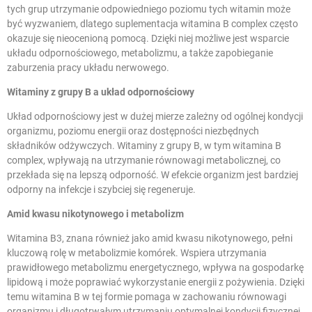
tych grup utrzymanie odpowiedniego poziomu tych witamin może
być wyzwaniem, dlatego suplementacja witamina B complex często
okazuje się nieocenioną pomocą. Dzięki niej możliwe jest wsparcie
układu odpornościowego, metabolizmu, a także zapobieganie
zaburzenia pracy układu nerwowego.
Witaminy z grupy B a układ odpornościowy
Układ odpornościowy jest w dużej mierze zależny od ogólnej kondycji
organizmu, poziomu energii oraz dostępności niezbędnych
składników odżywczych. Witaminy z grupy B, w tym witamina B
complex, wpływają na utrzymanie równowagi metabolicznej, co
przekłada się na lepszą odporność. W efekcie organizm jest bardziej
odporny na infekcje i szybciej się regeneruje.
Amid kwasu nikotynowego i metabolizm
Witamina B3, znana również jako amid kwasu nikotynowego, pełni
kluczową rolę w metabolizmie komórek. Wspiera utrzymania
prawidłowego metabolizmu energetycznego, wpływa na gospodarkę
lipidową i może poprawiać wykorzystanie energii z pożywienia. Dzięki
temu witamina B w tej formie pomaga w zachowaniu równowagi
organizmu i długotrwałym utrzymaniu optymalnej kondycji fizycznej.