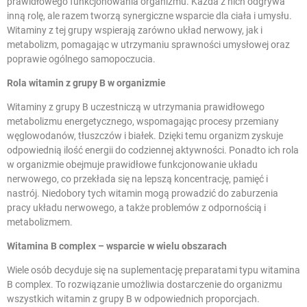
prawidłowego funkcjonowania organizmu. Każda z nich odgrywa
inną rolę, ale razem tworzą synergiczne wsparcie dla ciała i umysłu.
Witaminy z tej grupy wspierają zarówno układ nerwowy, jak i
metabolizm, pomagając w utrzymaniu sprawności umysłowej oraz
poprawie ogólnego samopoczucia.
Rola witamin z grupy B w organizmie
Witaminy z grupy B uczestniczą w utrzymania prawidłowego
metabolizmu energetycznego, wspomagając procesy przemiany
węglowodanów, tłuszczów i białek. Dzięki temu organizm zyskuje
odpowiednią ilość energii do codziennej aktywności. Ponadto ich rola
w organizmie obejmuje prawidłowe funkcjonowanie układu
nerwowego, co przekłada się na lepszą koncentrację, pamięć i
nastrój. Niedobory tych witamin mogą prowadzić do zaburzenia
pracy układu nerwowego, a także problemów z odpornością i
metabolizmem.
Witamina B complex – wsparcie w wielu obszarach
Wiele osób decyduje się na suplementację preparatami typu witamina
B complex. To rozwiązanie umożliwia dostarczenie do organizmu
wszystkich witamin z grupy B w odpowiednich proporcjach.