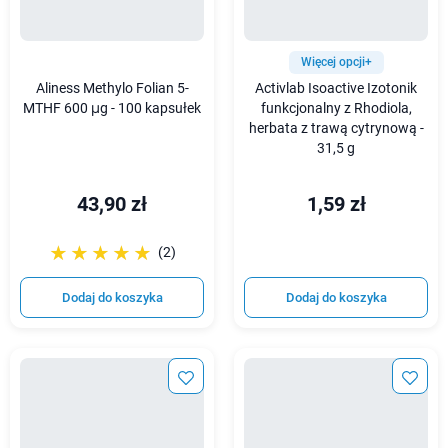
Więcej opcji+
Aliness Methylo Folian 5-
Activlab Isoactive Izotonik
MTHF 600 μg - 100 kapsułek
funkcjonalny z Rhodiola,
herbata z trawą cytrynową -
31,5 g
43,90 zł
1,59 zł
☆☆☆☆☆
★★★★★
(2)
Dodaj do koszyka
Dodaj do koszyka