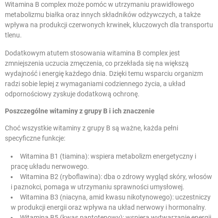
Witamina B complex może pomóc w utrzymaniu prawidłowego
metabolizmu białka oraz innych składników odżywczych, a także
wpływa na produkcji czerwonych krwinek, kluczowych dla transportu
tlenu.
Dodatkowym atutem stosowania witamina B complex jest
zmniejszenia uczucia zmęczenia, co przekłada się na większą
wydajność i energię każdego dnia. Dzięki temu wsparciu organizm
radzi sobie lepiej z wymaganiami codziennego życia, a układ
odpornościowy zyskuje dodatkową ochronę.
Poszczególne witaminy z grupy B i ich znaczenie
Choć wszystkie witaminy z grupy B są ważne, każda pełni
specyficzne funkcje:
Witamina B1 (tiamina): wspiera metabolizm energetyczny i
pracę układu nerwowego.
Witamina B2 (ryboflawina): dba o zdrowy wygląd skóry, włosów
i paznokci, pomaga w utrzymaniu sprawności umysłowej.
Witamina B3 (niacyna, amid kwasu nikotynowego): uczestniczy
w produkcji energii oraz wpływa na układ nerwowy i hormonalny.
Witamina B5 (kwas pantotenowy): wspiera wytwarzanie energii,