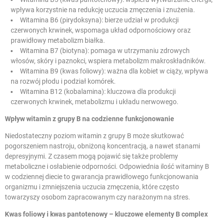
wpływa korzystnie na redukcję uczucia zmęczenia i znużenia.
Witamina B6 (pirydoksyna): bierze udział w produkcji
czerwonych krwinek, wspomaga układ odpornościowy oraz
prawidłowy metabolizm białka.
Witamina B7 (biotyna): pomaga w utrzymaniu zdrowych
włosów, skóry i paznokci, wspiera metabolizm makroskładników.
Witamina B9 (kwas foliowy): ważna dla kobiet w ciąży, wpływa
na rozwój płodu i podział komórek.
Witamina B12 (kobalamina): kluczowa dla produkcji
czerwonych krwinek, metabolizmu i układu nerwowego.
Wpływ witamin z grupy B na codzienne funkcjonowanie
Niedostateczny poziom witamin z grupy B może skutkować
pogorszeniem nastroju, obniżoną koncentracją, a nawet stanami
depresyjnymi. Z czasem mogą pojawić się także problemy
metaboliczne i osłabienie odporności. Odpowiednia ilość witaminy B
w codziennej diecie to gwarancja prawidłowego funkcjonowania
organizmu i zmniejszenia uczucia zmęczenia, które często
towarzyszy osobom zapracowanym czy narażonym na stres.
Kwas foliowy i kwas pantotenowy – kluczowe elementy B complex