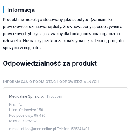
Informacja
Produkt nie może być stosowany jako substytut (zamiennik)
prawidłowo zróżnicowanej diety. Zrównoważony sposób żywienia i
prawidłowy tryb życia jest ważny dla funkcjonowania organizmu
człowieka. Nie należy przekraczać maksymalnej zalecanej porcji do
spożycia w ciągu dnia.
Odpowiedzialność za produkt
INFORMACJA O PODMIOTACH ODPOWIEDZIALNYCH
Medicaline Sp. z o.o.
Producent
Kraj:
PL
Ulica:
Ostrówiec 150
Kod pocztowy:
05-480
Miasto:
Karczew
e-mail:
office@medicaline.pl
Telefon:
535341401