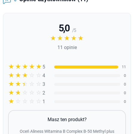
5,0
/ 5
☆☆☆☆☆
★★★★★
11 opinie
☆☆☆☆☆
★★★★★
5
11
☆☆☆☆☆
★★★★
4
0
☆☆☆☆☆
★★★
3
0
☆☆☆☆☆
★★
2
0
☆☆☆☆☆
★
1
0
Masz ten produkt?
Oceń Aliness Witamina B Complex B-50 Methyl plus