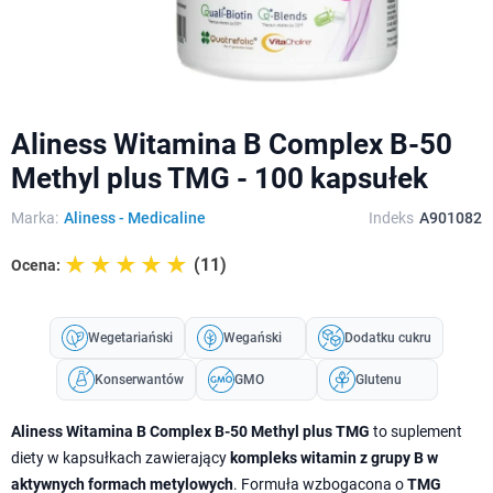
Aliness Witamina B Complex B-50
Methyl plus TMG - 100 kapsułek
Marka:
Aliness - Medicaline
Indeks
A901082
☆☆☆☆☆
★★★★★
(11)
Ocena:
Wegetariański
Wegański
Dodatku cukru
Konserwantów
GMO
Glutenu
Aliness Witamina B Complex B-50 Methyl plus TMG
to suplement
diety w kapsułkach zawierający
kompleks witamin z grupy B w
aktywnych formach metylowych
. Formuła wzbogacona o
TMG