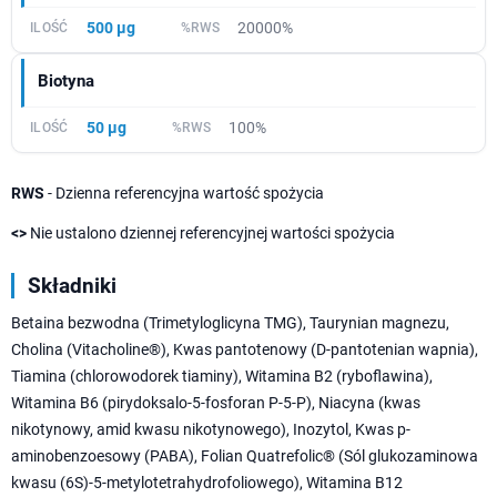
500 µg
20000%
Biotyna
50 µg
100%
RWS
- Dzienna referencyjna wartość spożycia
<>
Nie ustalono dziennej referencyjnej wartości spożycia
Składniki
Betaina bezwodna (Trimetyloglicyna TMG), Taurynian magnezu,
Cholina (Vitacholine®), Kwas pantotenowy (D-pantotenian wapnia),
Tiamina (chlorowodorek tiaminy), Witamina B2 (ryboflawina),
Witamina B6 (pirydoksalo-5-fosforan P-5-P), Niacyna (kwas
nikotynowy, amid kwasu nikotynowego), Inozytol, Kwas p-
aminobenzoesowy (PABA), Folian Quatrefolic® (Sól glukozaminowa
kwasu (6S)-5-metylotetrahydrofoliowego), Witamina B12