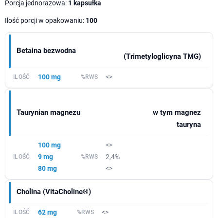
Porcja jednorazowa:
1 kapsułka
Ilość porcji w opakowaniu:
100
Betaina bezwodna
(Trimetyloglicyna TMG)
100 mg
<>
Taurynian magnezu
w tym magnez
tauryna
100 mg
<>
9 mg
2,4%
80 mg
<>
Cholina (VitaCholine®)
62 mg
<>