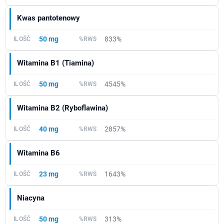
Kwas pantotenowy
50 mg
833%
Witamina B1 (Tiamina)
50 mg
4545%
Witamina B2 (Ryboflawina)
40 mg
2857%
Witamina B6
23 mg
1643%
Niacyna
50 mg
313%