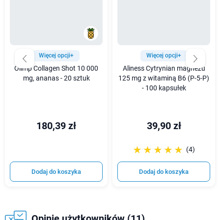
Więcej opcji+
Więcej opcji+
Olimp Collagen Shot 10 000
Aliness Cytrynian magnezu
mg, ananas - 20 sztuk
125 mg z witaminą B6 (P-5-P)
- 100 kapsułek
180,39 zł
39,90 zł
☆☆☆☆☆
★★★★★
(4)
Dodaj do koszyka
Dodaj do koszyka
Opinie użytkowników (11)