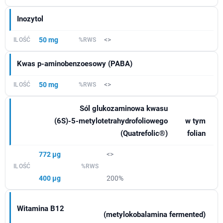
Inozytol
50 mg
<>
Kwas p-aminobenzoesowy (PABA)
50 mg
<>
Sól glukozaminowa kwasu
(6S)-5-metylotetrahydrofoliowego
w tym
(Quatrefolic®)
folian
772 µg
<>
400 µg
200%
Witamina B12
(metylokobalamina fermented)