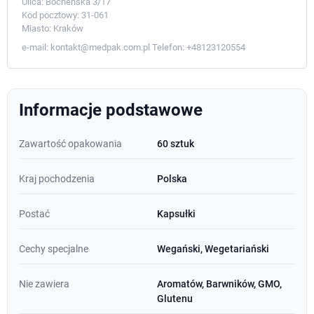
Ulica:
Bocheńska 3/17
Kod pocztowy:
31-061
Miasto:
Kraków
e-mail:
kontakt@medpak.com.pl
Telefon:
+48123120554
Informacje podstawowe
Zawartość opakowania
60 sztuk
Kraj pochodzenia
Polska
Postać
Kapsułki
Cechy specjalne
Wegański, Wegetariański
Nie zawiera
Aromatów, Barwników, GMO,
Glutenu