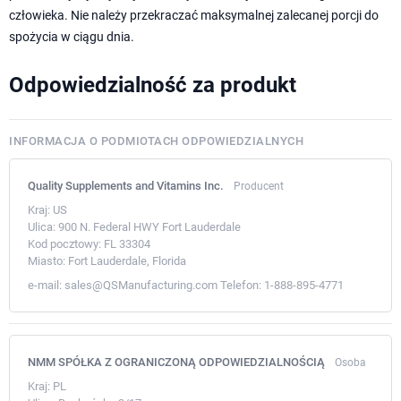
człowieka. Nie należy przekraczać maksymalnej zalecanej porcji do
spożycia w ciągu dnia.
Odpowiedzialność za produkt
INFORMACJA O PODMIOTACH ODPOWIEDZIALNYCH
Quality Supplements and Vitamins Inc.
Producent
Kraj:
US
Ulica:
900 N. Federal HWY Fort Lauderdale
Kod pocztowy:
FL 33304
Miasto:
Fort Lauderdale, Florida
e-mail:
sales@QSManufacturing.com
Telefon:
1-888-895-4771
NMM SPÓŁKA Z OGRANICZONĄ ODPOWIEDZIALNOŚCIĄ
Osoba
Kraj:
PL