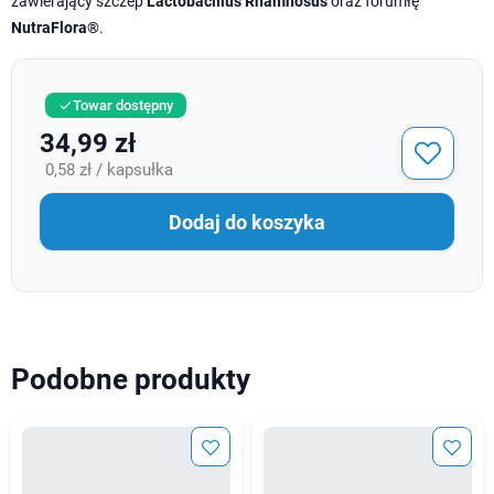
zawierający szczep
Lactobacillus Rhamnosus
oraz forumłę
NutraFlora®
.
Towar dostępny

34,99 zł
0,58 zł / kapsułka
Dodaj do koszyka
Podobne produkty