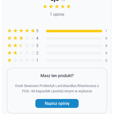
☆☆☆☆☆
★★★★★
1 opinie
☆☆☆☆☆
★★★★★
5
1
☆☆☆☆☆
★★★★
4
0
☆☆☆☆☆
★★★
3
0
☆☆☆☆☆
★★
2
0
☆☆☆☆☆
★
1
0
Masz ten produkt?
Oceń Swanson Probiotyk Lactobacillus Rhamnosus z
FOS - 60 kapsułek i pomóż innym w wyborze
Napisz opinię