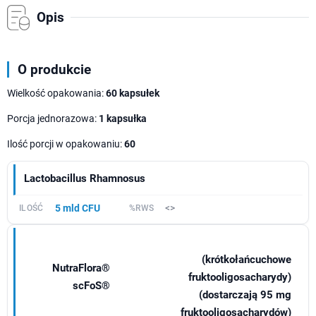
Opis
O produkcie
Wielkość opakowania:
60 kapsułek
Porcja jednorazowa:
1 kapsułka
Ilość porcji w opakowaniu:
60
Lactobacillus Rhamnosus
5 mld CFU
<>
(krótkołańcuchowe
NutraFlora®
fruktooligosacharydy)
scFoS®
(dostarczają 95 mg
fruktooligosacharydów)