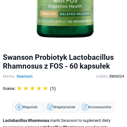
Swanson Probiotyk Lactobacillus
Rhamnosus z FOS - 60 kapsułek
Marka:
Swanson
Indeks
SWA024
☆☆☆☆☆
★★★★★
(1)
Ocena:
Wegański
Wegetariański
Konserwantów
Lactobacillus Rhamnosus
marki Swanson to suplement diety