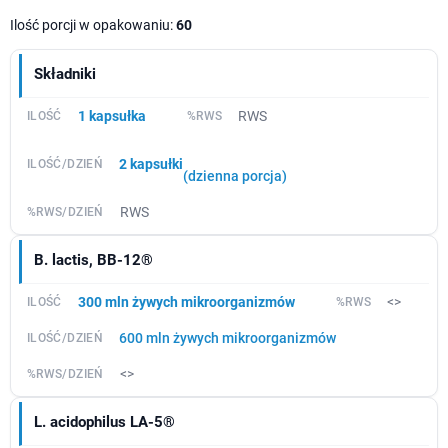
Ilość porcji w opakowaniu:
60
Składniki
1 kapsułka
RWS
2 kapsułki
(dzienna porcja)
RWS
B. lactis, BB-12®
300 mln żywych mikroorganizmów
<>
600 mln żywych mikroorganizmów
<>
L. acidophilus LA-5®