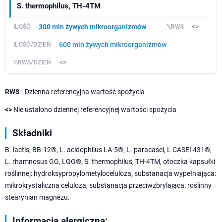
S. thermophilus, TH-4TM
300 mln żywych mikroorganizmów
<>
600 mln żywych mikroorganizmów
<>
RWS
- Dzienna referencyjna wartość spożycia
<>
Nie ustalono dziennej referencyjnej wartości spożycia
Składniki
B. lactis, BB-12®, L. acidophilus LA-5®, L. paracasei, L CASEI 431®,
L. rhamnosus GG, LGG®, S. thermophilus, TH-4TM, otoczka kapsułki
roślinnej: hydroksypropylometyloceluloza, substanacja wypełniająca:
mikrokrystaliczna celuloza; substanacja przeciwzbrylająca: roślinny
stearynian magnezu.
Informacja alergiczna: