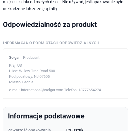
miejscu, z dala od małych dzieci. Nie używać, jeśli opakowanie było
uszkodzone lub ze zdjętą folią.
Odpowiedzialność za produkt
INFORMACJA O PODMIOTACH ODPOWIEDZIALNYCH
Solgar
Producent
Kraj:
US
Ulica:
Willow Tree Road 500
Kod pocztowy:
NJ 07605
Miasto:
Leonia
e-mail:
international@solgar.com
Telefon:
18777654274
Informacje podstawowe
Zawartość opakowania
120 sztuk