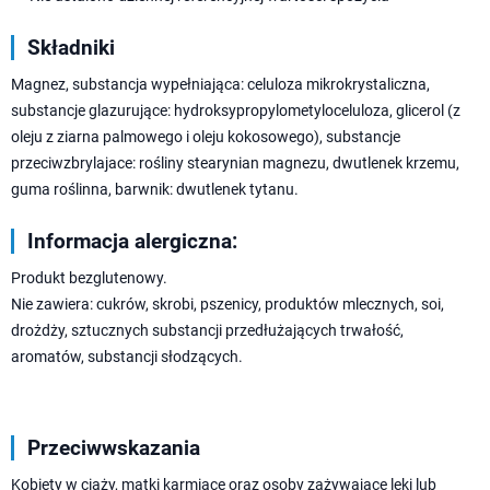
Składniki
Magnez, substancja wypełniająca: celuloza mikrokrystaliczna,
substancje glazurujące: hydroksypropylometyloceluloza, glicerol (z
oleju z ziarna palmowego i oleju kokosowego), substancje
przeciwzbrylajace: rośliny stearynian magnezu, dwutlenek krzemu,
guma roślinna, barwnik: dwutlenek tytanu.
Informacja alergiczna:
Produkt bezglutenowy.
Nie zawiera: cukrów, skrobi, pszenicy, produktów mlecznych, soi,
drożdży, sztucznych substancji przedłużających trwałość,
aromatów, substancji słodzących.
Przeciwwskazania
Kobiety w ciąży, matki karmiące oraz osoby zażywające leki lub