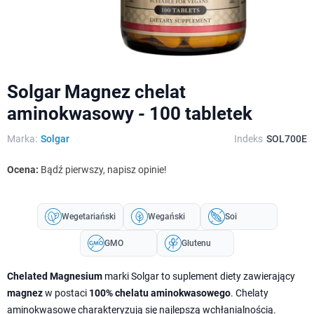
Solgar Magnez chelat
aminokwasowy - 100 tabletek
Marka:
Solgar
Indeks
SOL700E
Ocena:
Bądź pierwszy, napisz opinie!
Wegetariański
Wegański
Soi
GMO
Glutenu
Chelated Magnesium
marki Solgar to suplement diety zawierający
magnez
w postaci
100% chelatu aminokwasowego
. Chelaty
aminokwasowe charakteryzują się najlepszą wchłanialnością.