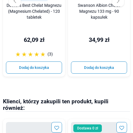
Doctor's Best Chelat Magnezu
Swanson Albion Chelat
(Magnesium Chelated) - 120
Magnezu 133 mg - 90
tabletek
kapsułek
62,09 zł
34,99 zł
☆☆☆☆☆
★★★★★
(3)
Dodaj do koszyka
Dodaj do koszyka
Klienci, którzy zakupili ten produkt, kupili
również:
Dostawa 0 zł