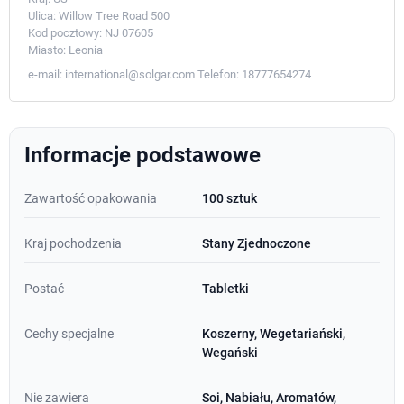
Ulica:
Willow Tree Road 500
Kod pocztowy:
NJ 07605
Miasto:
Leonia
e-mail:
international@solgar.com
Telefon:
18777654274
Informacje podstawowe
Zawartość opakowania
100 sztuk
Kraj pochodzenia
Stany Zjednoczone
Postać
Tabletki
Cechy specjalne
Koszerny, Wegetariański,
Wegański
Nie zawiera
Soi, Nabiału, Aromatów,