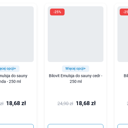
-25%
-2
ęcej opcji+
Więcej opcji+
Emulsja do sauny
Bilovit Emulsja do sauny cedr -
Bi
nda - 250 ml
250 ml
18,68 zł
18,68 zł
zł
24,90 zł