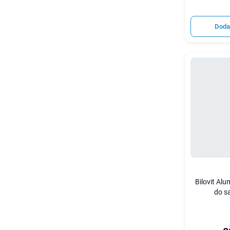
Doda
Bilovit Al
do s