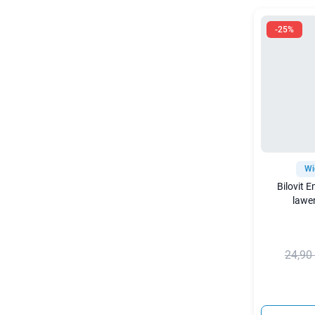
-25%
Wi
Bilovit 
lawe
24,90 