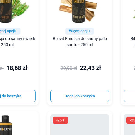
ęcej opcji+
Więcej opcji+
sja do sauny świerk
Bilovit Emulsja do sauny palo
Bi
- 250 ml
santo - 250 ml
18,68 zł
22,43 zł
zł
29,90 zł
j do koszyka
Dodaj do koszyka
-25%
-2