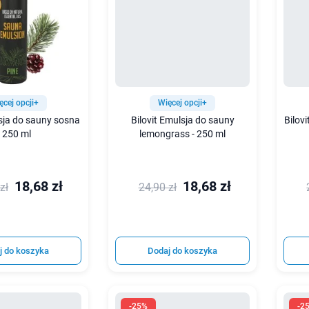
ęcej opcji+
Więcej opcji+
lsja do sauny sosna
Bilovit Emulsja do sauny
Bilov
- 250 ml
lemongrass - 250 ml
18,68 zł
18,68 zł
zł
24,90 zł
j do koszyka
Dodaj do koszyka
-25%
-2