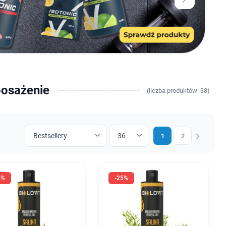
posażenie
(
liczba
produktów: 38)
1
2
Następny
5%
-25%