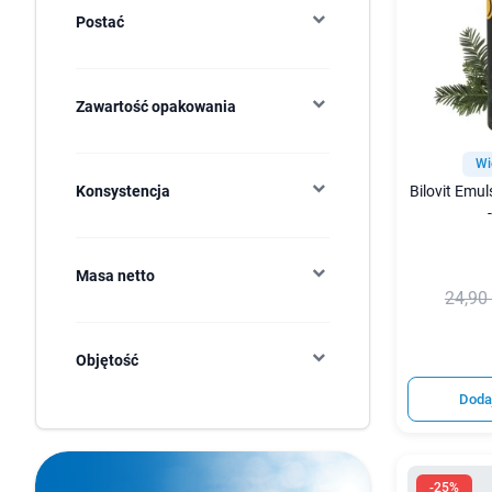
Postać
Zawartość opakowania
Wi
Bilovit Emu
Konsystencja
Masa netto
24,90 
Objętość
Doda
-25%