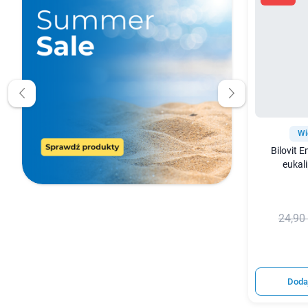
Wi
Bilovit 
eukali
24,90 
Doda