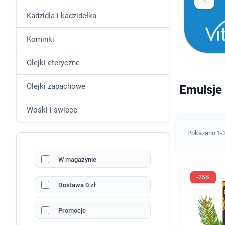
Kadzidła i kadzidełka
Kominki
Olejki eteryczne
Olejki zapachowe
Emulsje 
Woski i świece
Pokazano 1-3
W magazynie
-25%
Dostawa 0 zł
Promocje