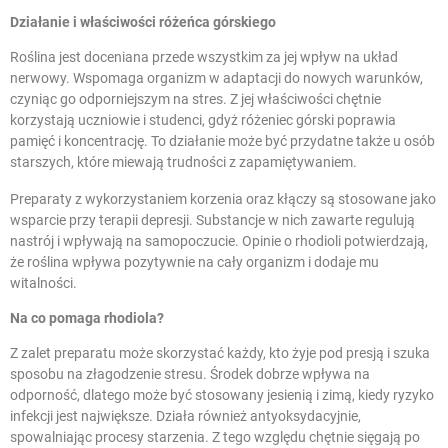
Działanie i właściwości różeńca górskiego
Roślina jest doceniana przede wszystkim za jej wpływ na układ
nerwowy. Wspomaga organizm w adaptacji do nowych warunków,
czyniąc go odporniejszym na stres. Z jej właściwości chętnie
korzystają uczniowie i studenci, gdyż różeniec górski
poprawia
pamięć i koncentrację
. To działanie może być przydatne także u osób
starszych, które miewają trudności z zapamiętywaniem.
Preparaty z wykorzystaniem korzenia oraz kłączy są stosowane jako
wsparcie przy terapii depresji. Substancje w nich zawarte regulują
nastrój i wpływają na samopoczucie. Opinie o rhodioli potwierdzają,
że roślina wpływa pozytywnie na cały organizm i dodaje mu
witalności.
Na co pomaga rhodiola?
Z zalet preparatu może skorzystać każdy, kto żyje pod presją i szuka
sposobu na złagodzenie stresu. Środek
dobrze wpływa na
odporność
, dlatego może być stosowany jesienią i zimą, kiedy ryzyko
infekcji jest największe. Działa również antyoksydacyjnie,
spowalniając procesy starzenia. Z tego względu chętnie sięgają po