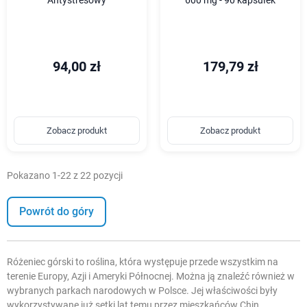
Antystresowy
600 mg - 90 kapsułek
94,00 zł
179,79 zł
Zobacz produkt
Zobacz produkt
Pokazano 1-22 z 22 pozycji
Powrót do góry
Różeniec górski to roślina, która występuje przede wszystkim na
terenie Europy, Azji i Ameryki Północnej. Można ją znaleźć również w
wybranych parkach narodowych w Polsce. Jej właściwości były
wykorzystywane już setki lat temu przez mieszkańców Chin.