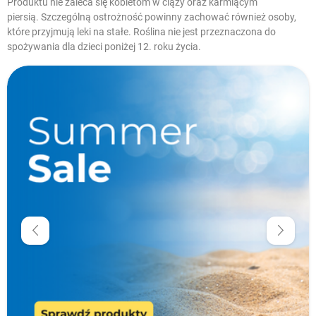
Produktu nie zaleca się kobietom w ciąży oraz karmiącym
piersią. Szczególną ostrożność powinny zachować również osoby,
które przyjmują leki na stałe. Roślina nie jest przeznaczona do
spożywania dla dzieci poniżej 12. roku życia.
W magazynie
Krótka data
Cena
zł
zł
Producenci