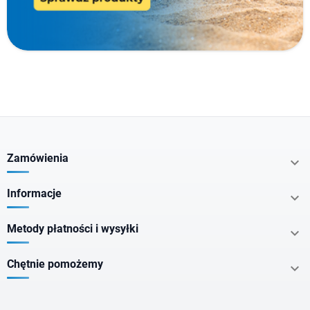
Typ produktu
Cechy specjalne
Nie zawiera
Zamówienia

Dla kogo
Informacje

Postać
Metody płatności i wysyłki

Chętnie pomożemy

Smak