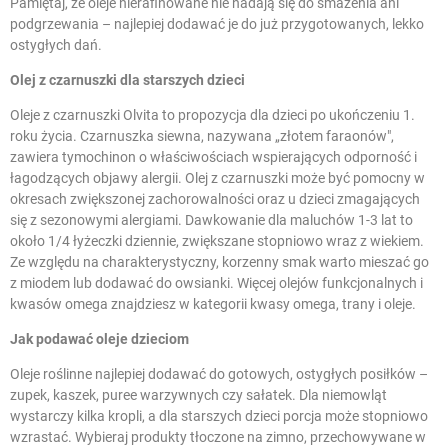
Pamiętaj, że oleje nierafinowane nie nadają się do smażenia ani
podgrzewania – najlepiej dodawać je do już przygotowanych, lekko
ostygłych dań.
Olej z czarnuszki dla starszych dzieci
Oleje z czarnuszki Olvita to propozycja dla dzieci po ukończeniu 1.
roku życia. Czarnuszka siewna, nazywana „złotem faraonów",
zawiera tymochinon o właściwościach wspierających odporność i
łagodzących objawy alergii. Olej z czarnuszki może być pomocny w
okresach zwiększonej zachorowalności oraz u dzieci zmagających
się z sezonowymi alergiami. Dawkowanie dla maluchów 1-3 lat to
około 1/4 łyżeczki dziennie, zwiększane stopniowo wraz z wiekiem.
Ze względu na charakterystyczny, korzenny smak warto mieszać go
z miodem lub dodawać do owsianki. Więcej olejów funkcjonalnych i
kwasów omega znajdziesz w kategorii
kwasy omega, trany i oleje
.
Jak podawać oleje dzieciom
Oleje roślinne najlepiej dodawać do gotowych, ostygłych posiłków –
zupek, kaszek, puree warzywnych czy sałatek. Dla niemowląt
wystarczy kilka kropli, a dla starszych dzieci porcja może stopniowo
wzrastać. Wybieraj produkty tłoczone na zimno, przechowywane w