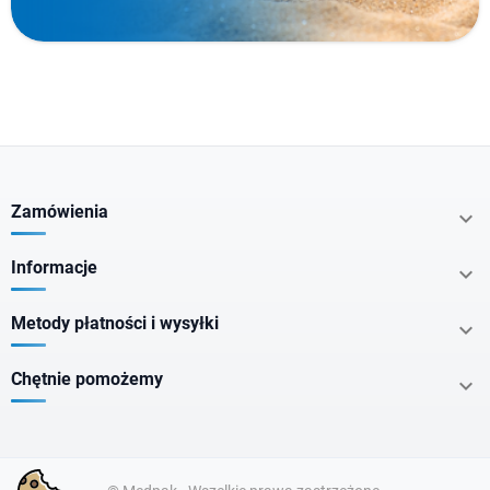
Nie zawiera
Kraj pochodzenia
Zamówienia

Postać
Informacje

Metody płatności i wysyłki

Objętość
Chętnie pomożemy

Dla kogo