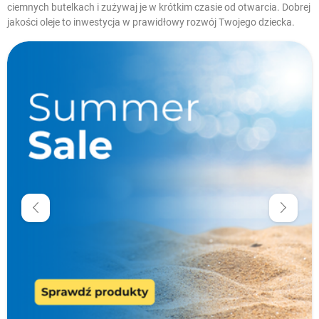
ciemnych butelkach i zużywaj je w krótkim czasie od otwarcia. Dobrej
jakości oleje to inwestycja w prawidłowy rozwój Twojego dziecka.
W magazynie
Cena
zł
zł
Producenci
Typ produktu
Cechy specjalne