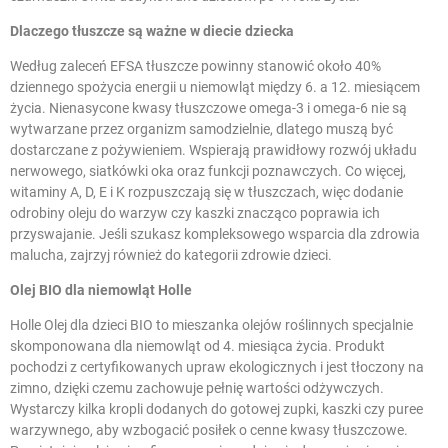
Dlaczego tłuszcze są ważne w diecie dziecka
Według zaleceń EFSA tłuszcze powinny stanowić około 40%
dziennego spożycia energii u niemowląt między 6. a 12. miesiącem
życia. Nienasycone kwasy tłuszczowe omega-3 i omega-6 nie są
wytwarzane przez organizm samodzielnie, dlatego muszą być
dostarczane z pożywieniem. Wspierają prawidłowy rozwój układu
nerwowego, siatkówki oka oraz funkcji poznawczych. Co więcej,
witaminy A, D, E i K rozpuszczają się w tłuszczach, więc dodanie
odrobiny oleju do warzyw czy kaszki znacząco poprawia ich
przyswajanie. Jeśli szukasz kompleksowego wsparcia dla zdrowia
malucha, zajrzyj również do kategorii
zdrowie dzieci
.
Olej BIO dla niemowląt Holle
Holle Olej dla dzieci BIO to mieszanka olejów roślinnych specjalnie
skomponowana dla niemowląt od 4. miesiąca życia. Produkt
pochodzi z certyfikowanych upraw ekologicznych i jest tłoczony na
zimno, dzięki czemu zachowuje pełnię wartości odżywczych.
Wystarczy kilka kropli dodanych do gotowej zupki, kaszki czy puree
warzywnego, aby wzbogacić posiłek o cenne kwasy tłuszczowe.