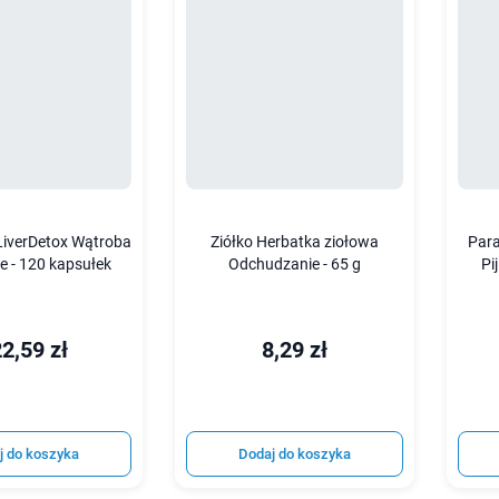
 LiverDetox Wątroba
Ziółko Herbatka ziołowa
Para
ie - 120 kapsułek
Odchudzanie - 65 g
Pi
2,59 zł
8,29 zł
j do koszyka
Dodaj do koszyka