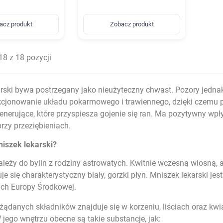
acz produkt
Zobacz produkt
8 z 18 pozycji
rski bywa postrzegany jako nieużyteczny chwast. Pozory jednak m
cjonowanie układu pokarmowego i trawiennego, dzięki czemu pr
generujące, które przyspiesza gojenie się ran. Ma pozytywny w
przy przeziębieniach
.
niszek lekarski?
leży do bylin z rodziny astrowatych. Kwitnie wczesną wiosną, a
je się charakterystyczny biały, gorzki płyn. Mniszek lekarski jes
ach Europy Środkowej.
żądanych składników znajduje się w korzeniu, liściach oraz kw
W jego wnętrzu obecne są takie substancje, jak: