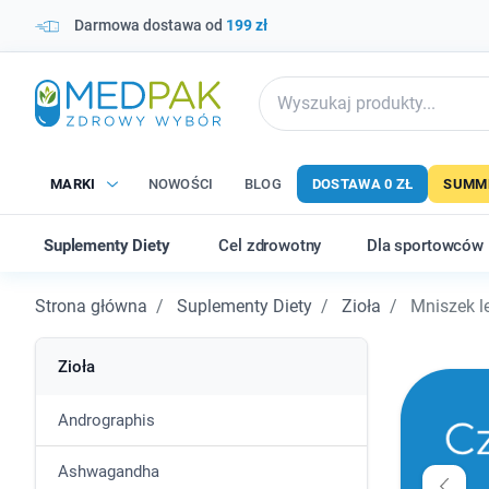
Darmowa dostawa od
199 zł
MARKI
NOWOŚCI
BLOG
DOSTAWA 0 ZŁ
SUMME
Suplementy Diety
Cel zdrowotny
Dla sportowców
Strona główna
Suplementy Diety
Zioła
Mniszek le
Zioła
Andrographis
Ashwagandha