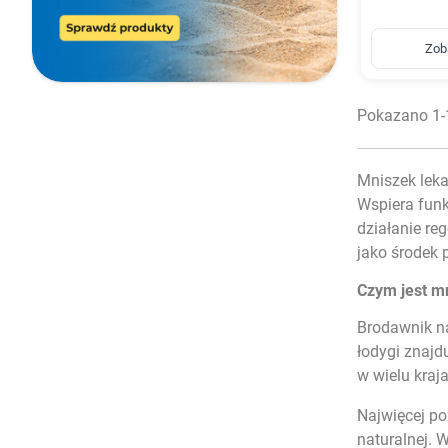
Zob
Pokazano 1-1
Mniszek leka
Wspiera funk
działanie re
jako środek
Czym jest m
Brodawnik na
łodygi znajdu
w wielu kraj
Najwięcej po
naturalnej. 