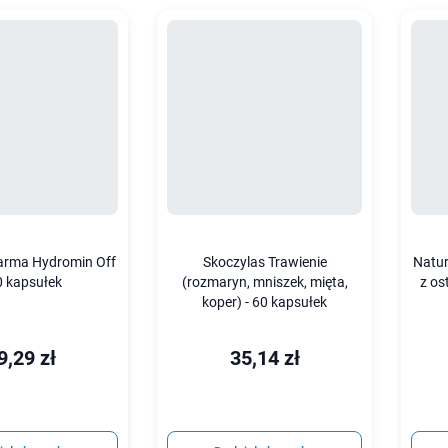
harma Hydromin Off
Skoczylas Trawienie
Natur
0 kapsułek
(rozmaryn, mniszek, mięta,
z os
koper) - 60 kapsułek
9,29 zł
35,14 zł