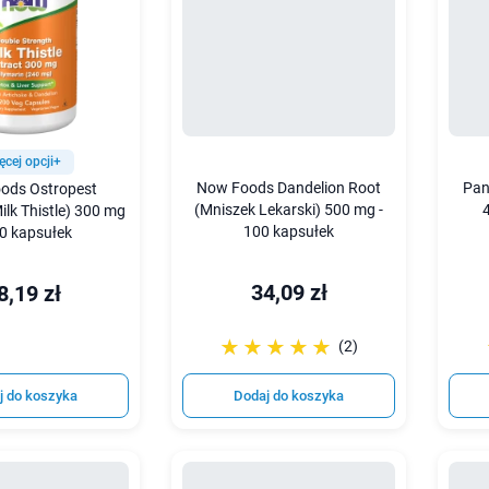
ęcej opcji+
Now Foods Dandelion Root
Pan
ods Ostropest
(Mniszek Lekarski) 500 mg -
ilk Thistle) 300 mg
100 kapsułek
00 kapsułek
34,09 zł
8,19 zł
☆☆☆☆☆
★★★★★
(2)
j do koszyka
Dodaj do koszyka