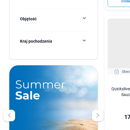
Doda
Objętość
Kraj pochodzenia
Obec
Quicksilve
Sauc
17