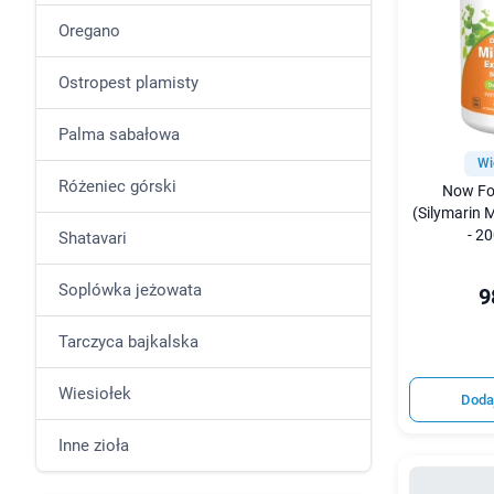
Oregano
Ostropest plamisty
Palma sabałowa
Wi
Różeniec górski
Now Fo
(Silymarin M
- 2
Shatavari
Soplówka jeżowata
9
Tarczyca bajkalska
Wiesiołek
Doda
Inne zioła