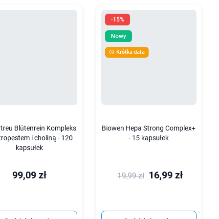
-15%
Nowy
Krótka data

treu Blütenrein Kompleks
Biowen Hepa Strong Complex+
tropestem i choliną - 120
- 15 kapsułek
kapsułek
99,09 zł
16,99 zł
19,99 zł