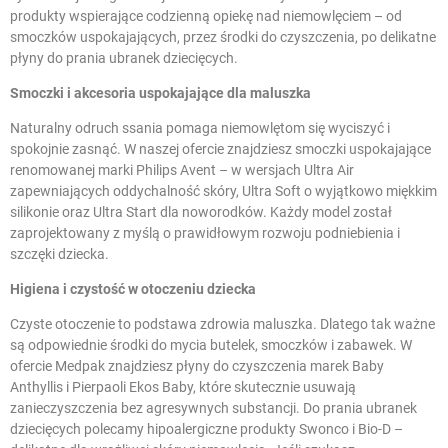
produkty wspierające codzienną opiekę nad niemowlęciem – od
smoczków uspokajających, przez środki do czyszczenia, po delikatne
płyny do prania ubranek dziecięcych.
Smoczki i akcesoria uspokajające dla maluszka
Naturalny odruch ssania pomaga niemowlętom się wyciszyć i
spokojnie zasnąć. W naszej ofercie znajdziesz
smoczki uspokajające
renomowanej marki Philips Avent – w wersjach Ultra Air
zapewniających oddychalność skóry, Ultra Soft o wyjątkowo miękkim
silikonie oraz Ultra Start dla noworodków. Każdy model został
zaprojektowany z myślą o prawidłowym rozwoju podniebienia i
szczęki dziecka.
Higiena i czystość w otoczeniu dziecka
Czyste otoczenie to podstawa zdrowia maluszka. Dlatego tak ważne
są odpowiednie środki do mycia butelek, smoczków i zabawek. W
ofercie Medpak znajdziesz płyny do czyszczenia marek Baby
Anthyllis i Pierpaoli Ekos Baby, które skutecznie usuwają
zanieczyszczenia bez agresywnych substancji. Do prania ubranek
dziecięcych polecamy hipoalergiczne produkty Swonco i Bio-D –