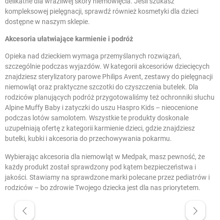
delikatne dla wrażliwej skóry niemowlęcia. Jeśli szukasz
kompleksowej pielęgnacji, sprawdź również
kosmetyki dla dzieci
dostępne w naszym sklepie.
Akcesoria ułatwiające karmienie i podróż
Opieka nad dzieckiem wymaga przemyślanych rozwiązań,
szczególnie podczas wyjazdów. W kategorii akcesoriów dziecięcych
znajdziesz sterylizatory parowe Philips Avent, zestawy do pielęgnacji
niemowląt oraz praktyczne szczotki do czyszczenia butelek. Dla
rodziców planujących podróż przygotowaliśmy też ochronniki słuchu
Alpine Muffy Baby i zatyczki do uszu Haspro Kids – nieocenione
podczas lotów samolotem. Wszystkie te produkty doskonale
uzupełniają ofertę z kategorii
karmienie dzieci
, gdzie znajdziesz
butelki, kubki i akcesoria do przechowywania pokarmu.
Wybierając akcesoria dla niemowląt w Medpak, masz pewność, że
każdy produkt został sprawdzony pod kątem bezpieczeństwa i
jakości. Stawiamy na sprawdzone marki polecane przez pediatrów i
rodziców – bo zdrowie Twojego dziecka jest dla nas priorytetem.