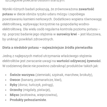
szczególnie polecana osobom starszym.
Wyniki różnych badań pokazują, że zrównoważona
zawartość
potasu
w diecie obniża ryzyko udaru mózgu i zapobiega
powstawaniu kamieni nerkowych. Dodatkowo wspiera równowagę
elektrolitową, wpływając korzystnie na gospodarkę wodno-
elektrolitową. Dla wielu osób regularna kontrola poziomu potasu –
np. poprzez badanie jego stężenia w
surowicy krwi
– jest kluczowa,
by uniknąć powikłań zdrowotnych.
Dieta a
niedobór potasu
– najważniejsze źródła pierwiastka
Jedną z najlepszych metod utrzymania właściwego stężenia
elektrolitów jest zwracanie uwagi na
wartości odżywczej żywności
.
W codziennej diecie nie powinno zabraknąć produktów takich jak:
Świeże warzywa
(ziemniaki, szpinak, marchew, brokuły),
Owoce
(banany, pomarańcze, kiwi),
Ryby
(dorsz, tuńczyk, pstrąg),
Orzechy
(migdały, pistacje),
Mięso
(wołowina, wieprzowina),
Produkty pełnoziarniste
.