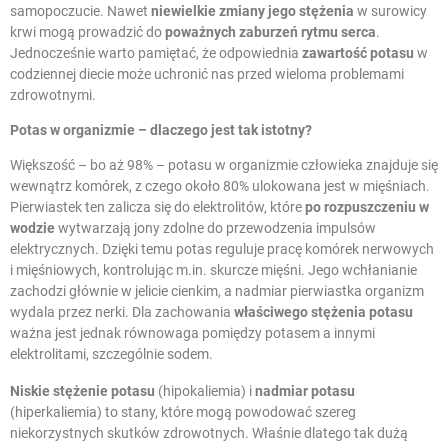
samopoczucie. Nawet
niewielkie zmiany jego stężenia
w surowicy
krwi mogą prowadzić do
poważnych zaburzeń rytmu serca
.
Jednocześnie warto pamiętać, że odpowiednia
zawartość potasu
w
codziennej diecie może uchronić nas przed wieloma problemami
zdrowotnymi.
Potas
w organizmie – dlaczego jest tak istotny?
Większość – bo aż 98% – potasu w organizmie człowieka znajduje się
wewnątrz komórek, z czego około 80% ulokowana jest w mięśniach.
Pierwiastek ten zalicza się do elektrolitów, które
po rozpuszczeniu w
wodzie
wytwarzają jony zdolne do przewodzenia impulsów
elektrycznych. Dzięki temu potas reguluje pracę komórek nerwowych
i mięśniowych, kontrolując m.in. skurcze mięśni. Jego wchłanianie
zachodzi głównie w jelicie cienkim, a nadmiar pierwiastka organizm
wydala przez nerki. Dla zachowania
właściwego stężenia potasu
ważna jest jednak równowaga pomiędzy potasem a innymi
elektrolitami, szczególnie sodem.
Niskie stężenie potasu
(hipokaliemia) i
nadmiar potasu
(hiperkaliemia) to stany, które mogą powodować szereg
niekorzystnych skutków zdrowotnych. Właśnie dlatego tak dużą