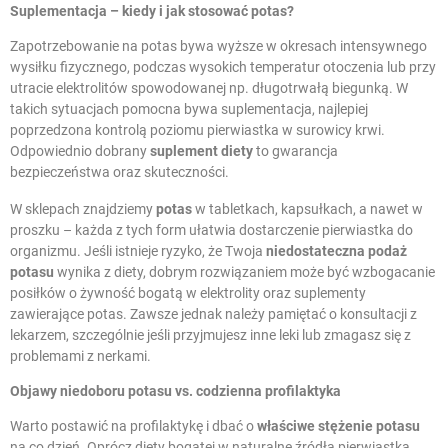
Suplementacja – kiedy i jak stosować potas?
Zapotrzebowanie na potas bywa wyższe w okresach intensywnego
wysiłku fizycznego, podczas wysokich temperatur otoczenia lub przy
utracie elektrolitów spowodowanej np. długotrwałą biegunką. W
takich sytuacjach pomocna bywa suplementacja, najlepiej
poprzedzona kontrolą poziomu pierwiastka w surowicy krwi.
Odpowiednio dobrany
suplement diety
to gwarancja
bezpieczeństwa oraz skuteczności.
W sklepach znajdziemy
potas
w tabletkach, kapsułkach, a nawet w
proszku – każda z tych form ułatwia dostarczenie pierwiastka do
organizmu. Jeśli istnieje ryzyko, że Twoja
niedostateczna podaż
potasu
wynika z diety, dobrym rozwiązaniem może być wzbogacanie
posiłków o żywność bogatą w elektrolity oraz suplementy
zawierające potas. Zawsze jednak należy pamiętać o konsultacji z
lekarzem, szczególnie jeśli przyjmujesz inne leki lub zmagasz się z
problemami z nerkami.
Objawy niedoboru potasu
vs. codzienna profilaktyka
Warto postawić na profilaktykę i dbać o
właściwe stężenie potasu
na co dzień. Oprócz diety bogatej w naturalne źródła pierwiastka,