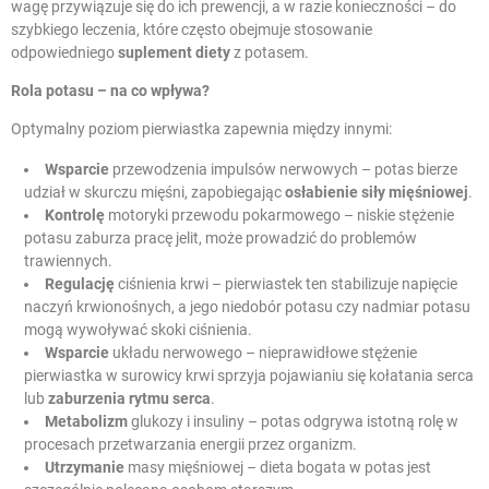
wagę przywiązuje się do ich prewencji, a w razie konieczności – do
szybkiego leczenia, które często obejmuje stosowanie
odpowiedniego
suplement diety
z potasem.
Rola potasu – na co wpływa?
Optymalny poziom pierwiastka zapewnia między innymi:
Wsparcie
przewodzenia impulsów nerwowych – potas bierze
udział w skurczu mięśni, zapobiegając
osłabienie siły mięśniowej
.
Kontrolę
motoryki przewodu pokarmowego – niskie stężenie
potasu zaburza pracę jelit, może prowadzić do problemów
trawiennych.
Regulację
ciśnienia krwi – pierwiastek ten stabilizuje napięcie
naczyń krwionośnych, a jego niedobór potasu czy nadmiar potasu
mogą wywoływać skoki ciśnienia.
Wsparcie
układu nerwowego – nieprawidłowe stężenie
pierwiastka w surowicy krwi sprzyja pojawianiu się kołatania serca
lub
zaburzenia rytmu serca
.
Metabolizm
glukozy i insuliny – potas odgrywa istotną rolę w
procesach przetwarzania energii przez organizm.
Utrzymanie
masy mięśniowej – dieta bogata w potas jest