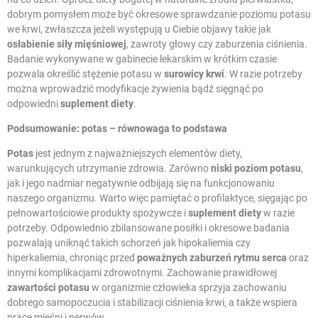
dobrym pomysłem może być okresowe sprawdzanie poziomu potasu
we krwi, zwłaszcza jeżeli występują u Ciebie objawy takie jak
osłabienie siły mięśniowej
, zawroty głowy czy zaburzenia ciśnienia.
Badanie wykonywane w gabinecie lekarskim w krótkim czasie
pozwala określić stężenie potasu w
surowicy krwi
. W razie potrzeby
można wprowadzić modyfikacje żywienia bądź sięgnąć po
odpowiedni
suplement diety
.
Podsumowanie: potas – równowaga to podstawa
Potas
jest jednym z najważniejszych elementów diety,
warunkujących utrzymanie zdrowia. Zarówno
niski poziom potasu
,
jak i jego nadmiar negatywnie odbijają się na funkcjonowaniu
naszego organizmu. Warto więc pamiętać o profilaktyce, sięgając po
pełnowartościowe produkty spożywcze i
suplement diety
w razie
potrzeby. Odpowiednio zbilansowane posiłki i okresowe badania
pozwalają uniknąć takich schorzeń jak hipokaliemia czy
hiperkaliemia, chroniąc przed
poważnych zaburzeń rytmu serca
oraz
innymi komplikacjami zdrowotnymi. Zachowanie prawidłowej
zawartości potasu
w organizmie człowieka sprzyja zachowaniu
dobrego samopoczucia i stabilizacji ciśnienia krwi, a także wspiera
pracę mięśni i nerwów.