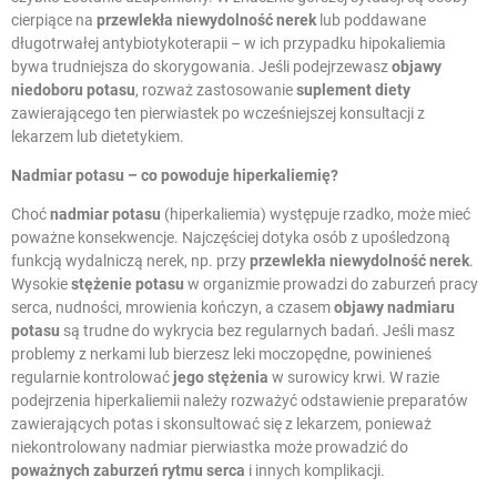
cierpiące na
przewlekła niewydolność nerek
lub poddawane
długotrwałej antybiotykoterapii – w ich przypadku hipokaliemia
bywa trudniejsza do skorygowania. Jeśli podejrzewasz
objawy
niedoboru potasu
, rozważ zastosowanie
suplement diety
zawierającego ten pierwiastek po wcześniejszej konsultacji z
lekarzem lub dietetykiem.
Nadmiar potasu
– co powoduje hiperkaliemię?
Choć
nadmiar potasu
(hiperkaliemia) występuje rzadko, może mieć
poważne konsekwencje. Najczęściej dotyka osób z upośledzoną
funkcją wydalniczą nerek, np. przy
przewlekła niewydolność nerek
.
Wysokie
stężenie potasu
w organizmie prowadzi do zaburzeń pracy
serca, nudności, mrowienia kończyn, a czasem
objawy nadmiaru
potasu
są trudne do wykrycia bez regularnych badań. Jeśli masz
problemy z nerkami lub bierzesz leki moczopędne, powinieneś
regularnie kontrolować
jego stężenia
w surowicy krwi. W razie
podejrzenia hiperkaliemii należy rozważyć odstawienie preparatów
zawierających potas i skonsultować się z lekarzem, ponieważ
niekontrolowany nadmiar pierwiastka może prowadzić do
poważnych zaburzeń rytmu serca
i innych komplikacji.