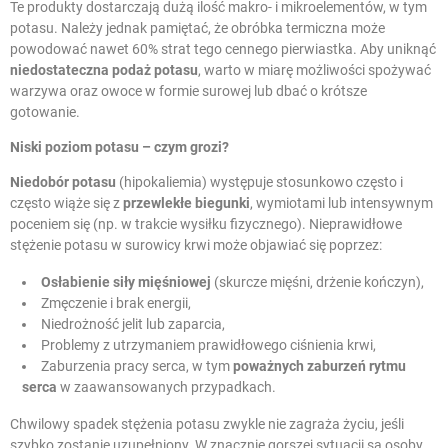
Te produkty dostarczają dużą ilość makro- i mikroelementów, w tym
potasu. Należy jednak pamiętać, że obróbka termiczna może
powodować nawet 60% strat tego cennego pierwiastka. Aby uniknąć
niedostateczna podaż potasu
, warto w miarę możliwości spożywać
warzywa oraz owoce w formie surowej lub dbać o krótsze
gotowanie.
Niski poziom potasu
– czym grozi?
Niedobór potasu
(hipokaliemia) występuje stosunkowo często i
często wiąże się z
przewlekłe biegunki
, wymiotami lub intensywnym
poceniem się (np. w trakcie wysiłku fizycznego). Nieprawidłowe
stężenie potasu w surowicy krwi może objawiać się poprzez:
Osłabienie siły mięśniowej
(skurcze mięśni, drżenie kończyn),
Zmęczenie i brak energii,
Niedrożność jelit lub zaparcia,
Problemy z utrzymaniem prawidłowego ciśnienia krwi,
Zaburzenia pracy serca, w tym
poważnych zaburzeń rytmu
serca
w zaawansowanych przypadkach.
Chwilowy spadek stężenia potasu zwykle nie zagraża życiu, jeśli
szybko zostanie uzupełniony. W znacznie gorszej sytuacji są osoby