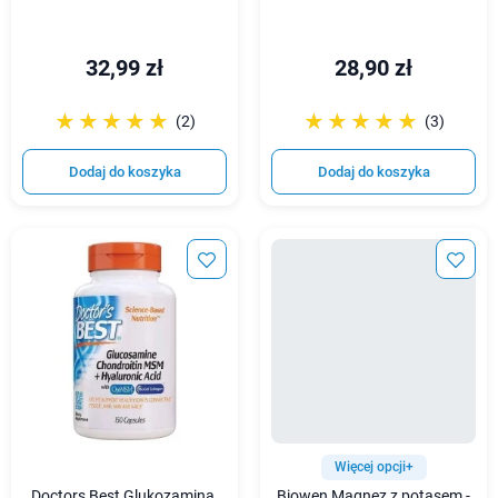
32,99 zł
28,90 zł
☆☆☆☆☆
★★★★★
☆☆☆☆☆
★★★★★
(2)
(3)
Dodaj do koszyka
Dodaj do koszyka
Więcej opcji+
Doctors Best Glukozamina,
Biowen Magnez z potasem -