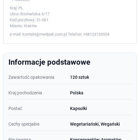
Kraj:
PL
Ulica:
Bocheńska 3/17
Kod pocztowy:
31-061
Miasto:
Kraków
e-mail:
kontakt@medpak.com.pl
Telefon:
+48123120554
Informacje podstawowe
Zawartość opakowania
120 sztuk
Kraj pochodzenia
Polska
Postać
Kapsułki
Cechy specjalne
Wegetariański, Wegański
Nie zawiera
Konserwantów, Aromatów,