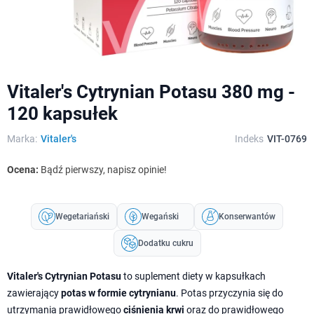
Vitaler's Cytrynian Potasu 380 mg -
120 kapsułek
Marka:
Vitaler's
Indeks
VIT-0769
Ocena:
Bądź pierwszy, napisz opinie!
Wegetariański
Wegański
Konserwantów
Dodatku cukru
Vitaler's Cytrynian Potasu
to suplement diety w kapsułkach
zawierający
potas w formie cytrynianu
. Potas przyczynia się do
utrzymania prawidłowego
ciśnienia krwi
oraz do prawidłowego