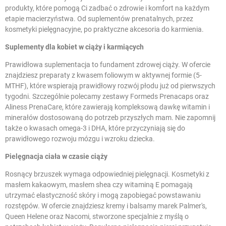
produkty, które pomogą Ci zadbać o zdrowie i komfort na każdym
etapie macierzyństwa. Od suplementów prenatalnych, przez
kosmetyki pielęgnacyjne, po praktyczne akcesoria do karmienia.
Suplementy dla kobiet w ciąży i karmiących
Prawidłowa suplementacja to fundament zdrowej ciąży. W ofercie
znajdziesz preparaty z kwasem foliowym w aktywnej formie (5-
MTHF), które wspierają prawidłowy rozwój płodu już od pierwszych
tygodni. Szczególnie polecamy zestawy Formeds Prenacaps oraz
Aliness PrenaCare, które zawierają kompleksową dawkę witamin i
minerałów dostosowaną do potrzeb przyszłych mam. Nie zapomnij
także o
kwasach omega-3 i DHA
, które przyczyniają się do
prawidłowego rozwoju mózgu i wzroku dziecka.
Pielęgnacja ciała w czasie ciąży
Rosnący brzuszek wymaga odpowiedniej pielęgnacji. Kosmetyki z
masłem kakaowym, masłem shea czy witaminą E pomagają
utrzymać elastyczność skóry i mogą zapobiegać powstawaniu
rozstępów. W ofercie znajdziesz kremy i balsamy marek Palmer's,
Queen Helene oraz Nacomi, stworzone specjalnie z myślą o