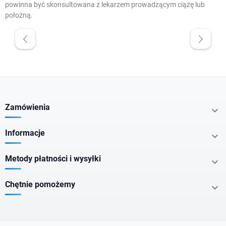
powinna być skonsultowana z lekarzem prowadzącym ciążę lub
położną.
W magazynie
Dostawa 0 zł
Promocje
Zamówienia

Krótka data
Informacje

Cena
Metody płatności i wysyłki

zł
zł
Chętnie pomożemy

Producenci