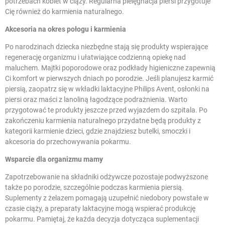
potrzebach kobiet w ciąży. Regularna pielęgnacja piersi przygotuje
Cię również do karmienia naturalnego.
Akcesoria na okres połogu i karmienia
Po narodzinach dziecka niezbędne stają się produkty wspierające
regenerację organizmu i ułatwiające codzienną opiekę nad
maluchem. Majtki poporodowe oraz podkłady higieniczne zapewnią
Ci komfort w pierwszych dniach po porodzie. Jeśli planujesz karmić
piersią, zaopatrz się w wkładki laktacyjne Philips Avent, osłonki na
piersi oraz maści z lanoliną łagodzące podrażnienia. Warto
przygotować te produkty jeszcze przed wyjazdem do szpitala. Po
zakończeniu karmienia naturalnego przydatne będą produkty z
kategorii
karmienie dzieci
, gdzie znajdziesz butelki, smoczki i
akcesoria do przechowywania pokarmu.
Wsparcie dla organizmu mamy
Zapotrzebowanie na składniki odżywcze pozostaje podwyższone
także po porodzie, szczególnie podczas karmienia piersią.
Suplementy z
żelazem
pomagają uzupełnić niedobory powstałe w
czasie ciąży, a preparaty laktacyjne mogą wspierać produkcję
pokarmu. Pamiętaj, że każda decyzja dotycząca suplementacji