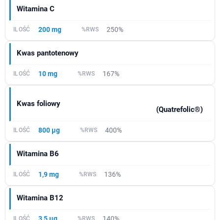
Witamina C
200 mg
250%
Kwas pantotenowy
10 mg
167%
Kwas foliowy
(Quatrefolic®)
800 µg
400%
Witamina B6
1,9 mg
136%
Witamina B12
3,5 µg
140%