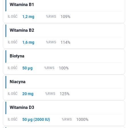
Witamina B1
1,2 mg
109%
Witamina B2
1,6 mg
114%
Biotyna
50 µg
100%
Niacyna
20 mg
125%
Witamina D3
50 µg (2000 IU)
1000%