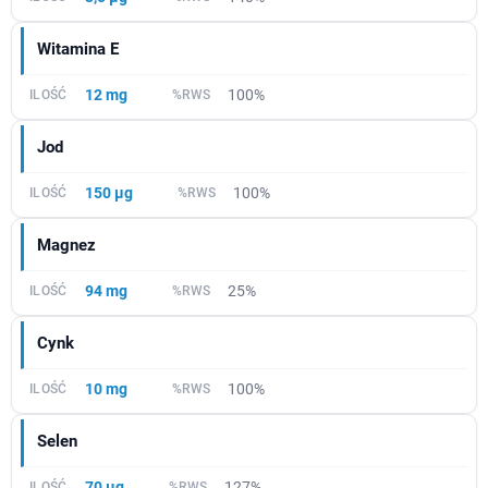
Witamina E
12 mg
100%
Jod
150 µg
100%
Magnez
94 mg
25%
Cynk
10 mg
100%
Selen
70 µg
127%