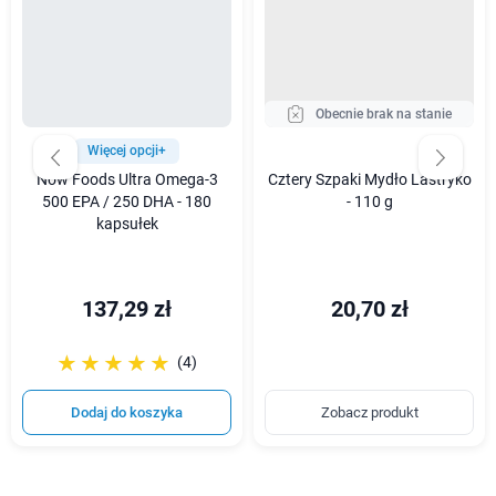
Obecnie brak na stanie
Więcej opcji+
Now Foods Ultra Omega-3
Cztery Szpaki Mydło Lastryko
500 EPA / 250 DHA - 180
- 110 g
kapsułek
137,29 zł
20,70 zł
☆☆☆☆☆
★★★★★
(4)
Dodaj do koszyka
Zobacz produkt