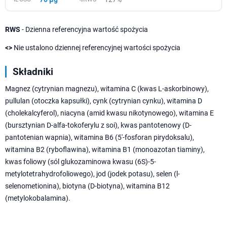
RWS
- Dzienna referencyjna wartość spożycia
<>
Nie ustalono dziennej referencyjnej wartości spożycia
Składniki
Magnez (cytrynian magnezu), witamina C (kwas L-askorbinowy),
pullulan (otoczka kapsułki), cynk (cytrynian cynku), witamina D
(cholekalcyferol), niacyna (amid kwasu nikotynowego), witamina E
(bursztynian D-alfa-tokoferylu z soi), kwas pantotenowy (D-
pantotenian wapnia), witamina B6 (5'-fosforan pirydoksalu),
witamina B2 (ryboflawina), witamina B1 (monoazotan tiaminy),
kwas foliowy (sól glukozaminowa kwasu (6S)-5-
metylotetrahydrofoliowego), jod (jodek potasu), selen (l-
selenometionina), biotyna (D-biotyna), witamina B12
(metylokobalamina).