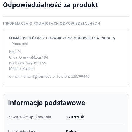
Odpowiedzialność za produkt
INFORMACJA O PODMIOTACH ODPOWIEDZIALNYCH
FORMEDS SPÓŁKA Z OGRANICZONĄ ODPOWIEDZIALNOŚCIĄ
Producent
Kraj:
PL
Ulica:
Grunwaldzka 184
Kod pocztowy:
60-166
Miasto:
Poznań
e-mail:
kontakt@formeds.pl
Telefon:
223799440
Informacje podstawowe
Zawartość opakowania
120 sztuk
Kraj pochodzenia
Polska