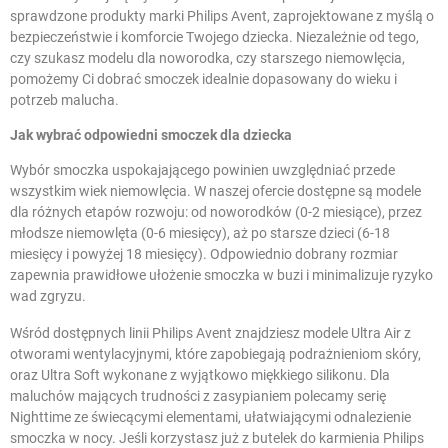
sprawdzone produkty marki Philips Avent, zaprojektowane z myślą o
bezpieczeństwie i komforcie Twojego dziecka. Niezależnie od tego,
czy szukasz modelu dla noworodka, czy starszego niemowlęcia,
pomożemy Ci dobrać smoczek idealnie dopasowany do wieku i
potrzeb malucha.
Jak wybrać odpowiedni smoczek dla dziecka
Wybór smoczka uspokajającego powinien uwzględniać przede
wszystkim wiek niemowlęcia. W naszej ofercie dostępne są modele
dla różnych etapów rozwoju: od noworodków (0-2 miesiące), przez
młodsze niemowlęta (0-6 miesięcy), aż po starsze dzieci (6-18
miesięcy i powyżej 18 miesięcy). Odpowiednio dobrany rozmiar
zapewnia prawidłowe ułożenie smoczka w buzi i minimalizuje ryzyko
wad zgryzu.
Wśród dostępnych linii Philips Avent znajdziesz modele Ultra Air z
otworami wentylacyjnymi, które zapobiegają podrażnieniom skóry,
oraz Ultra Soft wykonane z wyjątkowo miękkiego silikonu. Dla
maluchów mających trudności z zasypianiem polecamy serię
Nighttime ze świecącymi elementami, ułatwiającymi odnalezienie
smoczka w nocy. Jeśli korzystasz już z
butelek do karmienia
Philips