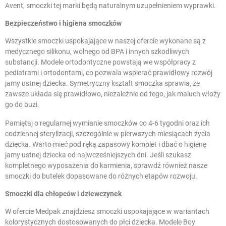
Avent, smoczki tej marki będą naturalnym uzupełnieniem wyprawki.
Bezpieczeństwo i higiena smoczków
Wszystkie smoczki uspokajające w naszej ofercie wykonane są z
medycznego silikonu, wolnego od BPA i innych szkodliwych
substancji. Modele ortodontyczne powstają we współpracy z
pediatrami i ortodontami, co pozwala wspierać prawidłowy rozwój
jamy ustnej dziecka. Symetryczny kształt smoczka sprawia, że
zawsze układa się prawidłowo, niezależnie od tego, jak maluch włoży
go do buzi.
Pamiętaj o regularnej wymianie smoczków co 4-6 tygodni oraz ich
codziennej sterylizacji, szczególnie w pierwszych miesiącach życia
dziecka. Warto mieć pod ręką zapasowy komplet i dbać o
higienę
jamy ustnej dziecka
od najwcześniejszych dni. Jeśli szukasz
kompletnego wyposażenia do karmienia, sprawdź również nasze
smoczki do butelek
dopasowane do różnych etapów rozwoju.
Smoczki dla chłopców i dziewczynek
W ofercie Medpak znajdziesz smoczki uspokajające w wariantach
kolorystycznych dostosowanych do płci dziecka. Modele Boy