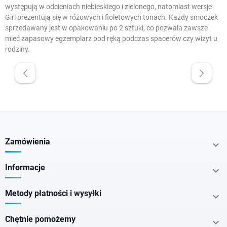
występują w odcieniach niebieskiego i zielonego, natomiast wersje
Girl prezentują się w różowych i fioletowych tonach. Każdy smoczek
sprzedawany jest w opakowaniu po 2 sztuki, co pozwala zawsze
mieć zapasowy egzemplarz pod ręką podczas spacerów czy wizyt u
rodziny.
W magazynie
Promocje
Cena
Zamówienia

zł
zł
Informacje

Metody płatności i wysyłki

Producenci
Chętnie pomożemy
