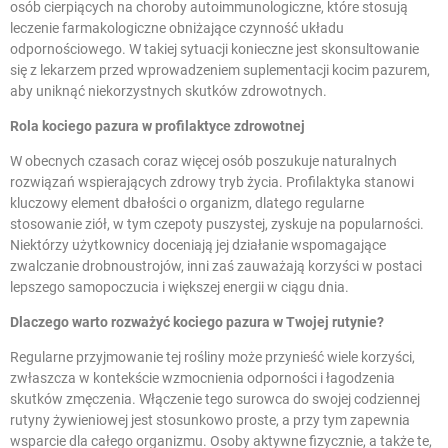
osób cierpiących na choroby autoimmunologiczne, które stosują
leczenie farmakologiczne obniżające czynność układu
odpornościowego. W takiej sytuacji konieczne jest skonsultowanie
się z lekarzem przed wprowadzeniem suplementacji kocim pazurem,
aby uniknąć niekorzystnych skutków zdrowotnych.
Rola kociego pazura w profilaktyce zdrowotnej
W obecnych czasach coraz więcej osób poszukuje naturalnych
rozwiązań wspierających zdrowy tryb życia. Profilaktyka stanowi
kluczowy element dbałości o organizm, dlatego regularne
stosowanie ziół, w tym czepoty puszystej, zyskuje na popularności.
Niektórzy użytkownicy doceniają jej działanie wspomagające
zwalczanie drobnoustrojów, inni zaś zauważają korzyści w postaci
lepszego samopoczucia i większej energii w ciągu dnia.
Dlaczego warto rozważyć kociego pazura w Twojej rutynie?
Regularne przyjmowanie tej rośliny może przynieść wiele korzyści,
zwłaszcza w kontekście wzmocnienia odporności i łagodzenia
skutków zmęczenia. Włączenie tego surowca do swojej codziennej
rutyny żywieniowej jest stosunkowo proste, a przy tym zapewnia
wsparcie dla całego organizmu. Osoby aktywne fizycznie, a także te,