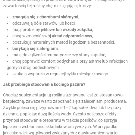
zawartością tej rośliny chętnie sięgają ci, którzy:
zmagają się z chorobami skórnymi
,
odczuwają bóle stawów lub kości,
mają problemy jelitowe lub
wrzody żołądka
,
chcą wzmocnić swój
układ odpornościowy
,
poszukują naturalnych metod łagodzenia bezsenności,
borykają się z alergiami
,
mają dolegliwości reumatyczne czy stany zapalne,
chcą poprawić komfort oddychania przy astmie lub infekcjach
górnych dróg oddechowych,
szukają wsparcia w regulacji cyklu miesiączkowego.
Jak przebiega stosowania kociego pazura?
Chociaż suplementacja tą rośliną uznawana jest za stosunkowo
bezpieczną, zawsze warto zapoznać się z zaleceniami producenta.
Zwykle poleca się przyjmowanie 1–2 kapsułek dwa lub trzy razy
dziennie, popijając dużą ilością wody. Często najlepsze efekty
przynosi stosowanie preparatu w trakcie posiłków, co sprzyja
lepszemu wchłanianiu składników odżywczych. W przypadku
jakichkolwiek wątpliwości związanych z dawkowaniem warto