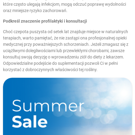
które często ulegają infekcjom, mogą odczuć poprawę wydolności
oraz mniejsze ryzyko zachorowań.
Podkreśl znaczenie profilaktyki i konsultacji
Choć czepota puszysta od setek lat znajduje miejsce w naturalnych
terapiach, warto pamiętać, że nie zastąpi ona profesjonalnej opieki
medycznej przy poważniejszych schorzeniach. Jeżeli zmagasz się z
uciążliwymi dolegliwościami lub przewlekłymi chorobami, zawsze
konsultuj swoją decyzję o wprowadzeniu ziół do diety z lekarzem.
Odpowiedzialne podejście do suplementacji pozwoli Ci w pełni
korzystać z dobroczynnych właściwości tej rośliny.
W magazynie
Promocje
Cena