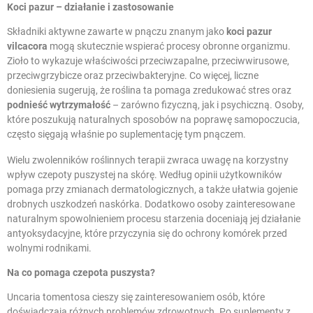
Koci pazur – działanie i zastosowanie
Składniki aktywne zawarte w pnączu znanym jako
koci pazur
vilcacora
mogą skutecznie wspierać procesy obronne organizmu.
Zioło to wykazuje właściwości przeciwzapalne, przeciwwirusowe,
przeciwgrzybicze oraz przeciwbakteryjne. Co więcej, liczne
doniesienia sugerują, że roślina ta pomaga zredukować stres oraz
podnieść wytrzymałość
– zarówno fizyczną, jak i psychiczną. Osoby,
które poszukują naturalnych sposobów na poprawę samopoczucia,
często sięgają właśnie po suplementację tym pnączem.
Wielu zwolenników roślinnych terapii zwraca uwagę na korzystny
wpływ czepoty puszystej na skórę. Według opinii użytkowników
pomaga przy zmianach dermatologicznych, a także ułatwia gojenie
drobnych uszkodzeń naskórka. Dodatkowo osoby zainteresowane
naturalnym spowolnieniem procesu starzenia doceniają jej działanie
antyoksydacyjne, które przyczynia się do ochrony komórek przed
wolnymi rodnikami.
Na co pomaga czepota puszysta?
Uncaria tomentosa cieszy się zainteresowaniem osób, które
doświadczają różnych problemów zdrowotnych. Po suplementy z