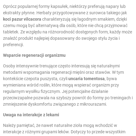
Oprócz popularnej formy kapsułek, niektórzy preferują napary lub
ekstrakty płynne. Herbaty przygotowywane z surowca takiego jak
koci pazur vilcacora
charakteryzują się łagodnym smakiem, dzięki
czemu mogą być alternatywą dla osób, które nie chcą przyjmować
tabletek. Ze względu na różnorodność dostępnych form, każdy może
znaleźć produkt najlepiej dopasowany do swojego stylu życia i
preferencji.
Wsparcie regeneracji organizmu
Osoby intensywnie trenujące często interesują się naturalnymi
metodami wspomagania regeneracji mięśni oraz stawów. W tym
kontekście czepota puszysta, czyli
uncaria tomentosa
, bywa
wymieniana wśród roślin, które mogą wspierać organizm przy
regularnym wysiłku fizycznym. Jej potencjalne działanie
przeciwzapalne pozwala na szybszy powrót do formy po treningach i
zmniejszenie dyskomfortu związanego z mikrourazami.
Uwaga na interakcje z lekami
Należy pamiętać, że nawet naturalne zioła mogą wchodzić w
interakcje z różnymi grupami leków. Dotyczy to przede wszystkim