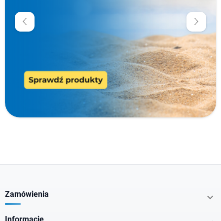
zł
zł
Producenci
Typ produktu
Cechy specjalne
Nie zawiera
Zamówienia

Dla kogo
Informacje