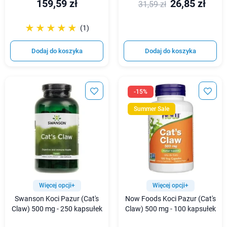
159,59 zł
26,85 zł
31,59 zł
☆☆☆☆☆
★★★★★
(1)
Dodaj do koszyka
Dodaj do koszyka
-15%
Summer Sale
Więcej opcji+
Więcej opcji+
Swanson Koci Pazur (Cat's
Now Foods Koci Pazur (Cat's
Claw) 500 mg - 250 kapsułek
Claw) 500 mg - 100 kapsułek