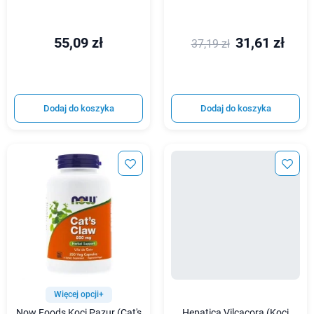
55,09 zł
31,61 zł
37,19 zł
Dodaj do koszyka
Dodaj do koszyka
Więcej opcji+
Now Foods Koci Pazur (Cat's
Hepatica Vilcacora (Koci