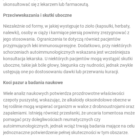
skonsultować się z lekarzem lub farmaceutą.
Przeciwwskazania i skutki uboczne
Niezależnie od formy, w jakiej występuje to zioło (kapsułki, herbaty,
nalewki), osoby w ciąży i karmiące piersią powinny zrezygnować z
jego stosowania. Ograniczenia te dotyczą również pacjentów
przyjmujących leki immunosupresyjne. Dodatkowo, przy niektórych
schorzeniach autoimmunologicznych wskazana jest wcześniejsza
konsultacja lekarska. U niektórych pacjentów mogą wystąpić skutki
uboczne, takie jak bóle głowy, biegunka czy nudności, jednak zwykle
ustępują one po dostosowaniu dawki lub przerwaniu kuracji.
Koci pazur a badania naukowe
Wiele analiz naukowych potwierdza prozdrowotne właściwości
czepoty puszystej, wskazując, że alkaloidy oksoindolowe obecne w
tej roślinie mogą wspierać organizm w walce z drobnoustrojami oraz
zapaleniami. Istnieją również przesłanki, że uncaria tomentosa może
pomagać przy dolegliwościach reumatycznych czy
autoimmunologicznych, jednak wciąż trwają badania mające na celu
jednoznaczne potwierdzenie pełnej skuteczności w tym obszarze.