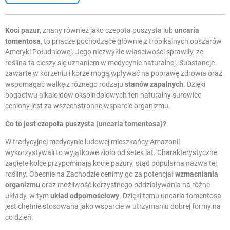
Koci pazur
, znany również jako czepota puszysta lub
uncaria
tomentosa
, to pnącze pochodzące głównie z tropikalnych obszarów
Ameryki Południowej. Jego niezwykłe właściwości sprawiły, że
roślina ta cieszy się uznaniem w medycynie naturalnej. Substancje
zawarte w korzeniu i korze mogą wpływać na poprawę zdrowia oraz
wspomagać walkę z różnego rodzaju
stanów zapalnych
. Dzięki
bogactwu alkaloidów oksoindolowych ten naturalny surowiec
ceniony jest za wszechstronne wsparcie organizmu.
Co to jest czepota puszysta (uncaria tomentosa)?
W tradycyjnej medycynie ludowej mieszkańcy Amazonii
wykorzystywali to wyjątkowe zioło od setek lat. Charakterystyczne
zagięte kolce przypominają kocie pazury, stąd popularna nazwa tej
rośliny. Obecnie na Zachodzie cenimy go za potencjał
wzmacniania
organizmu
oraz możliwość korzystnego oddziaływania na różne
układy, w tym
układ odpornościowy
. Dzięki temu uncaria tomentosa
jest chętnie stosowana jako wsparcie w utrzymaniu dobrej formy na
co dzień.