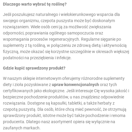
Dlaczego warto wybrać tę roślinę?
Jeśli poszukujesz naturalnego i wielokierunkowego wsparcia dla
swojego organizmu, czepota puszysta może być doskonałym
rozwiązaniem. Wiele osób ceni ją za możliwość zwiększania
odporności, poprawiania ogólnego samopoczucia oraz
wspomagania procesów regeneracyjnych. Regularne sięganie po
suplementy z tą rośliną, w połączeniu ze zdrową dietą i aktywnością
fizyczną, może okazać się korzystne szczególnie w okresach większej
podatności na przeziębienia i infekcje.
Gdzie kupić sprawdzony produkt?
W naszym sklepie internetowym oferujemy różnorodne suplementy
diety i zioła pozyskiwane z
upraw konwencjonalnych
oraz tych
certyfikowanych jako ekologiczne. Jeśli interesuje Cię wysoka jakość i
bezpieczne pochodzenie produktów, u nas znajdziesz odpowiednie
rozwiązania. Dostępne są kapsułki, tabletki, a także herbaty z
czepotą puszystą. Dla osób, które chcą mieć pewność, że otrzymują
sprawdzony produkt, istotne może być także pochodzenie i renoma
producenta. Dlatego nasz asortyment opiera się wyłącznie na
zaufanych markach.