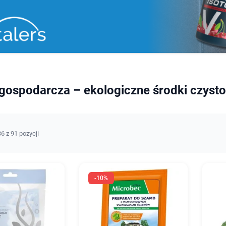
ospodarcza – ekologiczne środki czystoś
6 z 91 pozycji
-10%