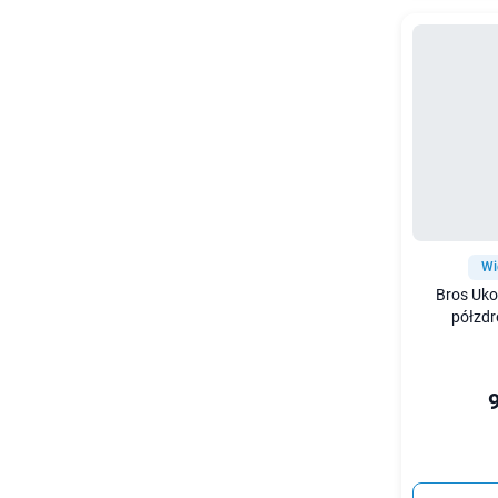
Wi
Bros Uko
półzdr
9