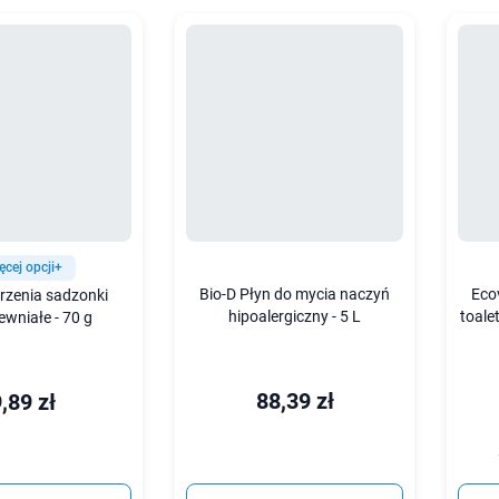
ęcej opcji+
Bio-D Płyn do mycia naczyń
Eco
rzenia sadzonki
hipoalergiczny - 5 L
toale
ewniałe - 70 g
88,39 zł
,89 zł