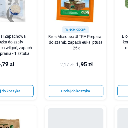
Więcej opcji+
FTI Zapachowa
Bio
Bros Microbec ULTRA Preparat
szka do szafy
ko
do szamb, zapach eukaliptusa
ąca wilgoć, zapach
o
- 25 g
prania - 1 sztuka
,79 zł
1,95 zł
2,17 zł
j do koszyka
Dodaj do koszyka