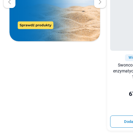
Wi
Swonco 
enzymatyc
6
Doda