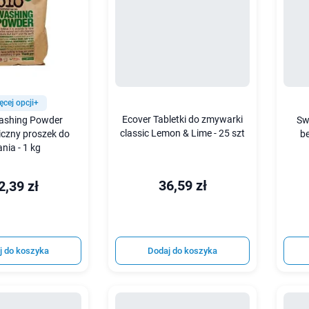
ęcej opcji+
Ecover Tabletki do zmywarki
ashing Powder
Sw
classic Lemon & Lime - 25 szt
iczny proszek do
b
ania - 1 kg
36,59 zł
2,39 zł
j do koszyka
Dodaj do koszyka