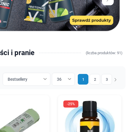
ci i pranie
(
liczba
produktów: 91)
1
2
3
Następny
-25%