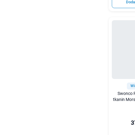
Doda
Wi
Swonco P
tkanin Mors
3