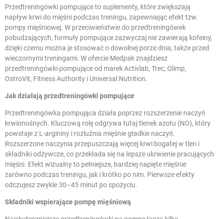
Przedtreningówki pompujące to suplementy, które zwiększają
napływ krwi do mięśni podczas treningu, zapewniając efekt tzw.
pompy mięśniowej. W przeciwieństwie do przedtreningówek
pobudzających, formuły pompujące zazwyczaj nie zawierają kofeiny,
dzięki czemu można je stosować o dowolnej porze dnia, także przed
wieczornymi treningami. W ofercie Medpak znajdziesz
przedtreningówki pompujące od marek Activlab, Trec, Olimp,
OstroVit, Fitness Authority i Universal Nutrition.
Jak działają przedtreningówki pompujące
Przedtreningówka pompująca działa poprzez rozszerzenie naczyń
krwionośnych. Kluczową rolę odgrywa tutaj tlenek azotu (NO), który
powstaje z
L-argininy
i rozluźnia mięśnie gładkie naczyń.
Rozszerzone naczynia przepuszczają więcej krwi bogatej w tlen i
składniki odżywcze, co przekłada się na lepsze ukrwienie pracujących
mięśni. Efekt wizualny to pełniejsze, bardziej napięte mięśnie
zarówno podczas treningu, jak i krótko po nim. Pierwsze efekty
odczujesz zwykle 30–45 minut po spożyciu.
Składniki wspierające pompę mięśniową
Najskuteczniejsze przedtreningówki na pompę łączą kilka