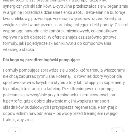
synergicznych składników.
L-cytrulina
przekształca się w organizmie
w argininę i przedłuża działanie tlenku azotu. Beta-alanina buforuje
kwas mlekowy, pozwalając wykonać więcej powtórzeń.
Kreatyna
zwiększa siłę i w połączeniu z argininą potęguje efekt pompy. Glicerol
wspomaga nawodnienie komórek mięśniowych, co dodatkowo
wpływa na ich objętość. W ofercie znajdziesz zarówno gotowe
formuły, jak i pojedyncze składniki AAKG do komponowania
własnego stacka.
Dla kogo są przedtreningówki pompujące
Formuły pompujące sprawdzą się u osób, które trenują wieczorami i
nie chcą zaburzać rytmu snu kofeiną. To również dobry wybór dla
sportowców wrażliwych na stymulatory lub rotujących suplementy,
by uniknąć tolerancji na kofeinę. Przedtreningówki na pompę
polecane są szczególnie przy treningach ukierunkowanych na
hipertrofię, gdzie dobre ukrwienie mięśni wspiera transport
składników budulcowych i przyspiesza regenerację. Pamiętaj o
odpowiednim nawodnieniu – pij wodę przed treningiem i w jego
trakcie, aby zma