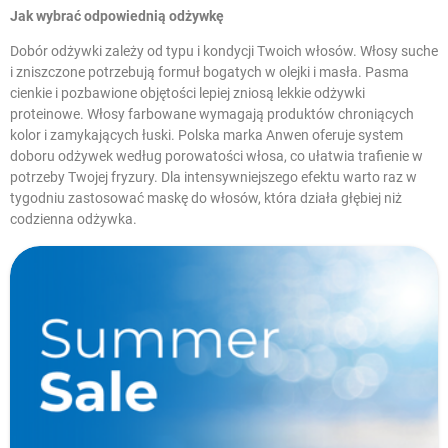
Jak wybrać odpowiednią odżywkę
Dobór odżywki zależy od typu i kondycji Twoich włosów. Włosy suche
i zniszczone potrzebują formuł bogatych w olejki i masła. Pasma
cienkie i pozbawione objętości lepiej zniosą lekkie odżywki
proteinowe. Włosy farbowane wymagają produktów chroniących
kolor i zamykających łuski. Polska marka Anwen oferuje system
doboru odżywek według porowatości włosa, co ułatwia trafienie w
potrzeby Twojej fryzury. Dla intensywniejszego efektu warto raz w
tygodniu zastosować
maskę do włosów
, która działa głębiej niż
codzienna odżywka.
W magazynie
Promocje
Krótka data