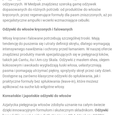
odżywczych. W Medpak znajdziesz szeroką gamę odżywek
dopasowanych do różnych potrzeb: od produktów do włosów
kręconych, przez regenerujące formuły dla pasm zniszczonych, aż po
specjalistyczne ampułki i wcierki wzmacniające cebulki.
Odżywki do włosów kręconych i falowanych
Włosy kręcone i falowane potrzebują szczególnej troski. Mają
tendencję do puszenia się i utraty definicji skrętu, dlatego wymagają
intensywnego nawilżenia i ochrony przed łamaniem. W naszej ofercie
znajdziesz produkty marek specjalizujących się w pielęgnacji loków,
takich jak Cantu, As I Am czy Skala. Odżywki z masłem shea, olejem
kokosowym i awokado wygładzają łuski włosa, uelastyczniają
pasma i pomagają utrzymać piękny, sprężysty skręt przez cały dzień.
Dostępne są zarówno klasyczne odżywki do spłukiwania, jak i
praktyczne formuły bez spłukiwania (leave-in), które możesz
aplikować na suche lub wilgotne włosy.
Koreańskie i japońskie odżywki do włosów
Azjatycka pielęgnacja włosów zdobyła uznanie na całym świecie
dzięki innowacyjnym formułom i skutecznym składnikom.
Odżywki