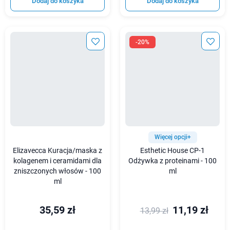
Dodaj do koszyka
Dodaj do koszyka
-20%
Więcej opcji+
Elizavecca Kuracja/maska z
Esthetic House CP-1
kolagenem i ceramidami dla
Odżywka z proteinami - 100
zniszczonych włosów - 100
ml
ml
35,59 zł
11,19 zł
13,99 zł