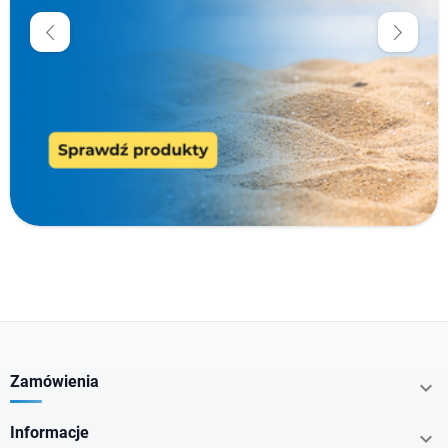
Cena
zł
zł
Producenci
Typ produktu
Rodzaj cery
Rodzaj włosów
Zamówienia

Informacje

Działanie