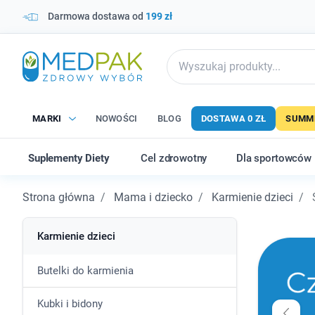
Darmowa dostawa od
199 zł
MARKI
NOWOŚCI
BLOG
DOSTAWA 0 ZŁ
SUMME
Suplementy Diety
Cel zdrowotny
Dla sportowców
Strona główna
Mama i dziecko
Karmienie dzieci
S
Karmienie dzieci
Butelki do karmienia
Kubki i bidony