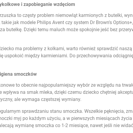
ykolkowe i zapobieganie wzdęciom
 brzuszka to częsty problem niemowląt karmionych z butelki, wy
 takie jak modele Philips Avent czy system Dr Brown's Options
za butelkę. Dzięki temu maluch może spokojnie jeść bez przeryw
dziecko ma problemy z kolkami, warto również sprawdzić naszą
ię uspokoić między karmieniami. Do przechowywania odciągnię
 higiena smoczków
konowe to obecnie najpopularniejszy wybór ze względu na trwałoś
 wpływa na smak mleka, dzięki czemu dziecko chętniej akceptuje 
styczny, ale wymaga częstszej wymiany.
egularnym sprawdzaniu stanu smoczka. Wszelkie pęknięcia, zma
czki myj po każdym użyciu, a w pierwszych miesiącach życia d
lecają wymianę smoczka co 1-2 miesiące, nawet jeśli nie widać