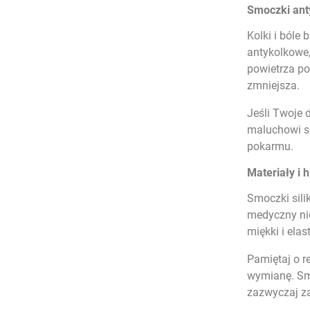
Smoczki ant
Kolki i bóle
antykolkowe,
powietrza po
zmniejsza.
Jeśli Twoje 
maluchowi s
pokarmu
.
Materiały i
Smoczki sili
medyczny nie
miękki i ela
Pamiętaj o r
wymianę. Smo
zazwyczaj za