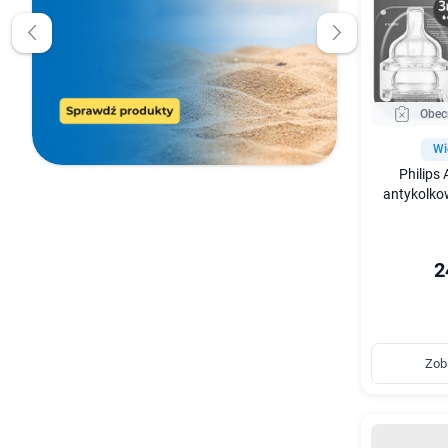
Obec
Wi
Philips
antykolkow
2
Zob