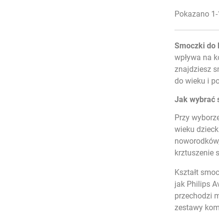
Pokazano 1-1
Smoczki do 
wpływa na ko
znajdziesz 
do wieku i p
Jak wybrać 
Przy wyborze
wieku dziec
noworodków,
krztuszenie s
Kształt smoc
jak Philips 
przechodzi m
zestawy kom