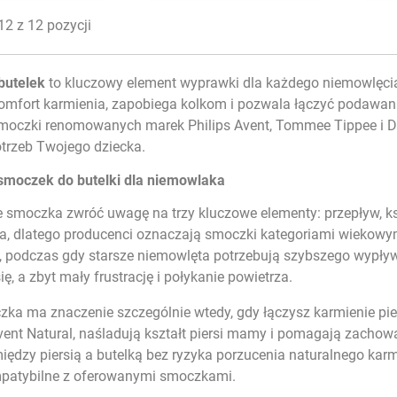
2 z 12 pozycji
butelek
to kluczowy element wyprawki dla każdego niemowlęci
mfort karmienia, zapobiega kolkom i pozwala łączyć podawanie 
smoczki renomowanych marek Philips Avent, Tommee Tippee i D
otrzeb Twojego dziecka.
smoczek do butelki dla niemowlaka
 smoczka zwróć uwagę na trzy kluczowe elementy: przepływ, ks
ka, dlatego producenci oznaczają smoczki kategoriami wiekow
 podczas gdy starsze niemowlęta potrzebują szybszego wypł
ię, a zbyt mały frustrację i połykanie powietrza.
zka ma znaczenie szczególnie wtedy, gdy łączysz karmienie pie
Avent Natural, naśladują kształt piersi mamy i pomagają zachow
iędzy piersią a butelką bez ryzyka porzucenia naturalnego kar
patybilne z oferowanymi smoczkami.