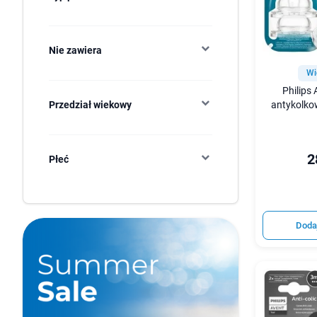
Nie zawiera
Wi
Philips
antykolkow
Przedział wiekowy
2
Płeć
Doda