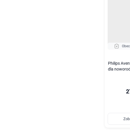
Obec
Philips Ave
dla noworod
2
Zob