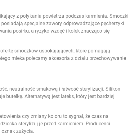
nikający z połykania powietrza podczas karmienia. Smoczki
+, posiadają specjalne zawory odprowadzające pęcherzyki
ania posiłku, a ryzyko wzdęć i kolek znacząco się
 ofertę
smoczków uspokajających
, które pomagają
tego mleka polecamy akcesoria z działu
przechowywanie
ć, neutralność smakową i łatwość sterylizacji. Silikon
butelkę. Alternatywą jest lateks, który jest bardziej
towienia czy zmiany koloru to sygnał, że czas na
ziecka sterylizuj je przed karmieniem. Producenci
 oznak zużycia.