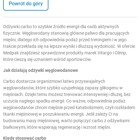
Powrót do góry
Odżywki carbo to szybkie źródło energii dla osób aktywnych
fizycznie. Węglowodany stanowią główne paliwo dla pracujących
mięśni, dlatego ich odpowiednia podaż przed treningiem i w jego
trakcie przekłada się na lepsze wyniki i dłuższą wydolność. W ofercie
Medpak znajdziesz sprawdzone produkty marek Vitargo i Olimp,
które cieszą się uznaniem wśród sportowców.
Jak działają odżywki węglowodanowe
Carbo dostarcza organizmowi łatwo przyswajalnych
węglowodanów, które szybko uzupełniają zapasy glikogenu w
mięśniach. Dzięki temu możesz trenować intensywniej i dłużej, bez
uczucia nagłego spadku energii. Co ważne, odpowiednia podaż
węglowodanów chroni mięśnie przed katabolizmem, czyli rozkładem
tkanki mięśniowej w poszukiwaniu energii. Jeśli zależy Ci na
budowaniu masy mięśniowej, warto połączyć carbo z
odżywkami
białkowymi
, które wspierają regenerację i wzrost mięśni.
Kiedy stosować carbo