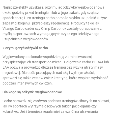
Najlepsze efekty uzyskasz, przyjmując odżywkę węglowodanową
około godziny przed treningiem lub w jego trakcie, gdy czujesz
spadek energii. Po treningu carbo pomoże szybko uzupełnić zużyte
zapasy glikogenu i przyspieszy regenerację. Produkty takie jak
Vitargo Carboloader czy Olimp Carbonox zostały opracowane z
myślą o sportowcach wymagających szybkiego i efektywnego
uzupełnienia węglowodanów.
Z czym łączyć odżywki carbo
Węglowodany doskonale współdziałają z aminokwasami,
przyspieszając ich transport do mięśni. Połączenie carbo z
BCAA
lub
EAA pozwala prowadzić dłuższe treningi bez ryzyka utraty masy
mięśniowej. Dla osób pracujących nad siłą i wytrzymałością
sprawdzi się także zestawienie z
kreatyną
, która wspiera wydolność
podczas intensywnych ćwiczeń.
Dla kogo są odżywki węglowodanowe
Carbo sprawdzi się zarówno podczas treningów siłowych na siłowni,
jak i w sportach wytrzymałościowych takich jak bieganie czy
kolarstwo. Jeśli trenujesz regularnie i zależy Ci na utrzymaniu