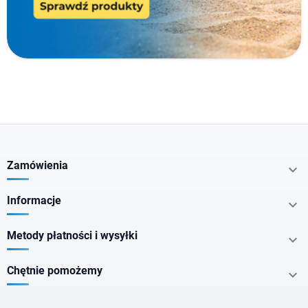
Typ produktu
Cechy specjalne
Nie zawiera
Zamówienia

Dla kogo
Informacje

Postać
Metody płatności i wysyłki

Chętnie pomożemy

Smak