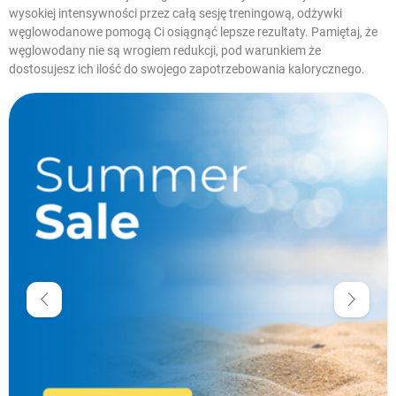
wysokiej intensywności przez całą sesję treningową, odżywki
węglowodanowe pomogą Ci osiągnąć lepsze rezultaty. Pamiętaj, że
węglowodany nie są wrogiem redukcji, pod warunkiem że
dostosujesz ich ilość do swojego zapotrzebowania kalorycznego.
W magazynie
Promocje
Cena
zł
zł
Producenci