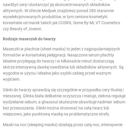
nawilżyć cerę i dostarczyć jej skoncentrowanych składników
aktywnych. W ofercie Medpak znajdziesz ponad 280 starannie
wyselekcjonowanych produktów, w tym cenione kosmetyki
koreańskie od marek takich jak COSRX, Some By Mi, VT Cosmetics
czy Beauty of Joseon.
Rodzaje maseczek do twarzy
Maseczki w płachcie (sheet masks) to jeden z najpopularniejszych
formatów w koreańskiej pielęgnacji. Nasączone serum płachty
idealnie przylegają do twarzy i w kilkanaście minut dostarczają
skórze intensywną dawkę nawilżenia lub składników aktywnych. Są
wygodne w użyciu i idealne jako szybki zabieg przed ważnym
wyjściem.
Glinki do twarzy sprawdzą się szczególnie w przypadku cery tłustej i
mieszanej. Glinka biała delikatnie oczyszcza i matuje, zielona reguluje
wydzielanie sebum, a ghassoul skutecznie absorbuje nadmiar sebum
bez przesuszania. Glinki można stosować na całą twarz lub
miejscowo, jako punktową maskę na problematyczne strefy.
Maski na noc (sleeping masks) działają przez całą noc, intensywnie