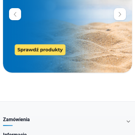
Cena
zł
zł
Producenci
Typ produktu
Rodzaj cery
Działanie
Zamówienia

Informacje