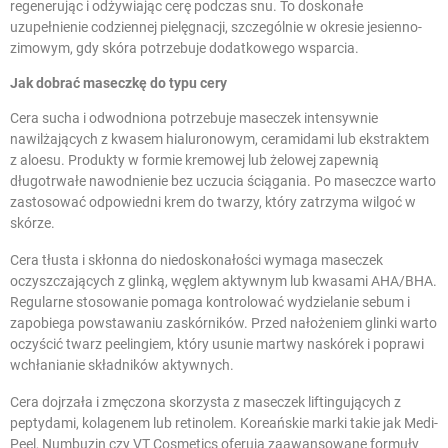
regenerując i odżywiając cerę podczas snu. To doskonałe
uzupełnienie codziennej pielęgnacji, szczególnie w okresie jesienno-
zimowym, gdy skóra potrzebuje dodatkowego wsparcia.
Jak dobrać maseczkę do typu cery
Cera sucha i odwodniona potrzebuje maseczek intensywnie
nawilżających z kwasem hialuronowym, ceramidami lub ekstraktem
z aloesu. Produkty w formie kremowej lub żelowej zapewnią
długotrwałe nawodnienie bez uczucia ściągania. Po maseczce warto
zastosować odpowiedni
krem do twarzy
, który zatrzyma wilgoć w
skórze.
Cera tłusta i skłonna do niedoskonałości wymaga maseczek
oczyszczających z glinką, węglem aktywnym lub kwasami AHA/BHA.
Regularne stosowanie pomaga kontrolować wydzielanie sebum i
zapobiega powstawaniu zaskórników. Przed nałożeniem glinki warto
oczyścić twarz
peelingiem
, który usunie martwy naskórek i poprawi
wchłanianie składników aktywnych.
Cera dojrzała i zmęczona skorzysta z maseczek liftingujących z
peptydami, kolagenem lub retinolem. Koreańskie marki takie jak Medi-
Peel, Numbuzin czy VT Cosmetics oferują zaawansowane formuły