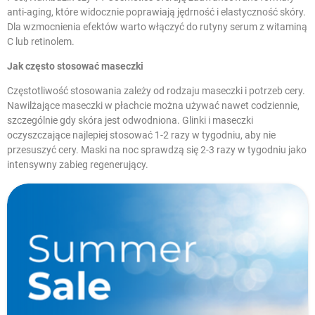
anti-aging, które widocznie poprawiają jędrność i elastyczność skóry.
Dla wzmocnienia efektów warto włączyć do rutyny
serum z witaminą
C lub retinolem
.
Jak często stosować maseczki
Częstotliwość stosowania zależy od rodzaju maseczki i potrzeb cery.
Nawilżające maseczki w płachcie można używać nawet codziennie,
szczególnie gdy skóra jest odwodniona. Glinki i maseczki
oczyszczające najlepiej stosować 1-2 razy w tygodniu, aby nie
przesuszyć cery. Maski na noc sprawdzą się 2-3 razy w tygodniu jako
intensywny zabieg regenerujący.
W magazynie
Nowe produkty
Promocje