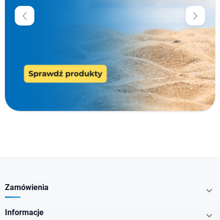
Cena
zł
zł
Producenci
Typ produktu
Cechy specjalne
Nie zawiera
Zamówienia

Informacje

Kraj pochodzenia