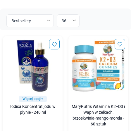
Więcej opcji+
Iodica Koncentrat jodu w
MaryRuth's Witamina K2+D3 i
płynie - 240 ml
Wapń w żelkach,
brzoskwinia-mango-morela -
60 sztuk