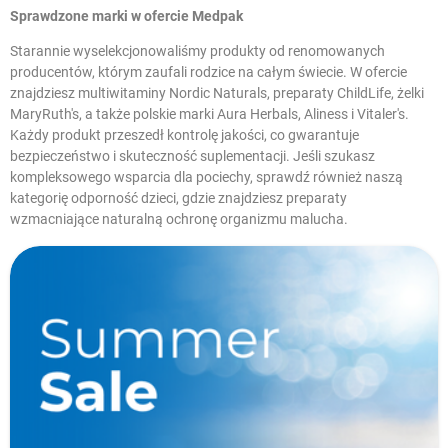
Sprawdzone marki w ofercie Medpak
Starannie wyselekcjonowaliśmy produkty od renomowanych
producentów, którym zaufali rodzice na całym świecie. W ofercie
znajdziesz multiwitaminy Nordic Naturals, preparaty ChildLife, żelki
MaryRuth's, a także polskie marki Aura Herbals, Aliness i Vitaler's.
Każdy produkt przeszedł kontrolę jakości, co gwarantuje
bezpieczeństwo i skuteczność suplementacji. Jeśli szukasz
kompleksowego wsparcia dla pociechy, sprawdź również naszą
kategorię
odporność dzieci
, gdzie znajdziesz preparaty
wzmacniające naturalną ochronę organizmu malucha.
W magazynie
Promocje
Krótka data