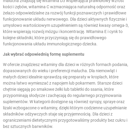
malucha znajdują się witamina D3 wspierająca prawidłowy wzrost
kości i zębów, witamina C wzmacniająca naturalną odporność oraz
żelazo odpowiedzialne za rozwój funkcji poznawczych i prawidłowe
funkcjonowanie układu nerwowego. Dla dzieci aktywnych fizycznie i
umysłowo wartościowym uzupełnieniem są również
kwasy omega-3
,
które wspierają rozwój mózgu i koncentrację. Witamina E i cynk to
kolejne składniki, które przyczyniają się do prawidłowego
funkcjonowania układu immunologicznego dziecka.
Jak wybrać odpowiednią formę suplementu
W ofercie znajdziesz witaminy dla dzieci w różnych formach podania,
dopasowanych do wieku i preferencji malucha. Dla niemowląt i
małych dzieci idealnie sprawdzą się preparaty w kroplach, które
można łatwo wymieszać z napojem lub pokarmem. Starsze dzieci
chętnie sięgają po smakowe żelki lub tabletki do ssania, które
przypominają słodycze i zachęcają do regularnego przyjmowania
suplementów. W kategorii dostępne są również syropy, spraye oraz
lizaki wzbogacone o witaminy, dzięki którym codzienne uzupełnianie
składników odżywczych staje się przyjemnością. Dla dzieci z
ograniczeniami dietetycznymi przygotowaliśmy produkty bez cukru i
bez sztucznych barwników.