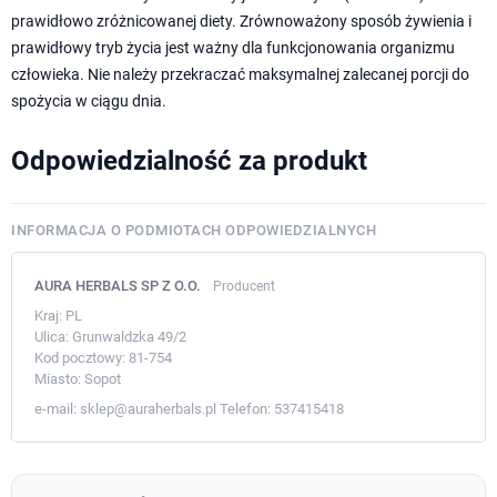
prawidłowo zróżnicowanej diety. Zrównoważony sposób żywienia i
prawidłowy tryb życia jest ważny dla funkcjonowania organizmu
człowieka. Nie należy przekraczać maksymalnej zalecanej porcji do
spożycia w ciągu dnia.
Odpowiedzialność za produkt
INFORMACJA O PODMIOTACH ODPOWIEDZIALNYCH
AURA HERBALS SP Z O.O.
Producent
Kraj:
PL
Ulica:
Grunwaldzka 49/2
Kod pocztowy:
81-754
Miasto:
Sopot
e-mail:
sklep@auraherbals.pl
Telefon:
537415418