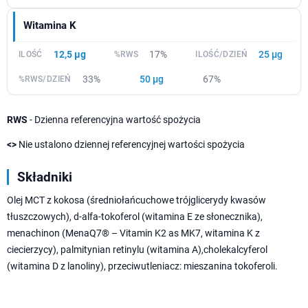
Witamina K
12,5 µg
17%
25 µg
33%
50 µg
67%
RWS
- Dzienna referencyjna wartość spożycia
<>
Nie ustalono dziennej referencyjnej wartości spożycia
Składniki
Olej MCT z kokosa (średniołańcuchowe trójglicerydy kwasów
tłuszczowych), d-alfa-tokoferol (witamina E ze słonecznika),
menachinon (MenaQ7® – Vitamin K2 as MK7, witamina K z
ciecierzycy), palmitynian retinylu (witamina A),cholekalcyferol
(witamina D z lanoliny), przeciwutleniacz: mieszanina tokoferoli.