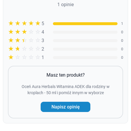
1 opinie
☆☆☆☆☆
★★★★★
5
1
☆☆☆☆☆
★★★★
4
0
☆☆☆☆☆
★★★
3
0
☆☆☆☆☆
★★
2
0
☆☆☆☆☆
★
1
0
Masz ten produkt?
Oceń Aura Herbals Witamina ADEK dla rodziny w
kroplach - 50 ml i pomóż innym w wyborze
Napisz opinię