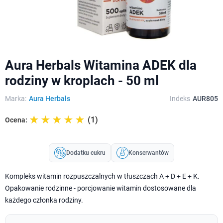
Aura Herbals Witamina ADEK dla
rodziny w kroplach - 50 ml
Marka:
Aura Herbals
Indeks
AUR805
☆☆☆☆☆
★★★★★
(1)
Ocena:
Dodatku cukru
Konserwantów
Kompleks witamin rozpuszczalnych w tłuszczach A + D + E + K.
Opakowanie rodzinne - porcjowanie witamin dostosowane dla
każdego członka rodziny.