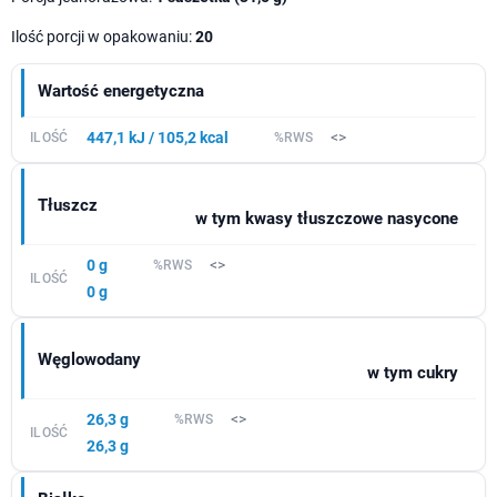
Ilość porcji w opakowaniu:
20
Wartość energetyczna
447,1 kJ / 105,2 kcal
<>
Tłuszcz
w tym kwasy tłuszczowe nasycone
0 g
<>
0 g
Węglowodany
w tym cukry
26,3 g
<>
26,3 g