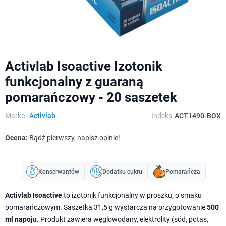
Activlab Isoactive Izotonik
funkcjonalny z guaraną
pomarańczowy - 20 saszetek
Marka:
Activlab
Indeks
ACT1490-BOX
Ocena:
Bądź pierwszy, napisz opinie!
Konserwantów
Dodatku cukru
Pomarańcza
Activlab Isoactive
to izotonik funkcjonalny w proszku, o smaku
pomarańczowym. Saszetka 31,5 g wystarcza na przygotowanie
500
ml napoju
. Produkt zawiera węglowodany, elektrolity (sód, potas,