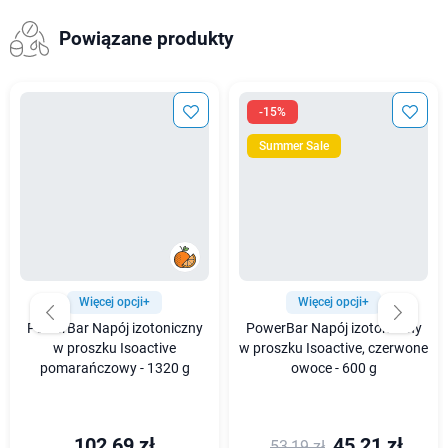
Powiązane produkty
-15%
Summer Sale
Więcej opcji+
Więcej opcji+
PowerBar Napój izotoniczny
PowerBar Napój izotoniczny
w proszku Isoactive
w proszku Isoactive, czerwone
pomarańczowy - 1320 g
owoce - 600 g
102,69 zł
45,21 zł
53,19 zł