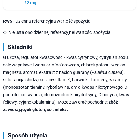
22 mg
RWS
- Dzienna referencyjna wartość spożycia
<>
Nie ustalono dziennej referencyjnej wartości spożycia
Składniki
Glukoza, regulator kwasowości - kwas cytrynowy, cytrynian sodu,
sole wapniowe kwasu ortofosforowego, chlorek potasu, węglan
magnezu, aromat, ekstrakt z nasion guarany (
Paullinia cupana
),
substancja słodząca - acesulfam K, barwnik - karoteny, witaminy
(monoazotan tiaminy, ryboflawina, amid kwasu nikotynowego, D-
pantotenian wapnia, chlorowodorek pirydoksyny, D-biotyna, kwas
foliowy, cyjanokobalamina). Może zawierać pochodne:
zbóż
zawierających gluten, soi, mleka.
Sposób użycia