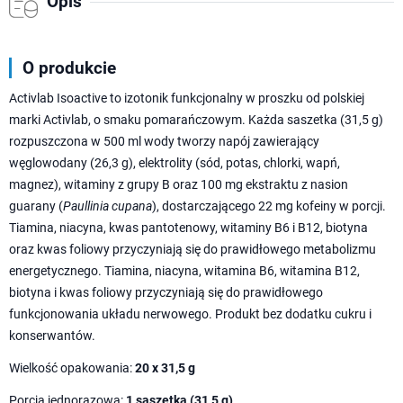
Opis
O produkcie
Activlab Isoactive to izotonik funkcjonalny w proszku od polskiej
marki Activlab, o smaku pomarańczowym. Każda saszetka (31,5 g)
rozpuszczona w 500 ml wody tworzy napój zawierający
węglowodany (26,3 g), elektrolity (sód, potas, chlorki, wapń,
magnez), witaminy z grupy B oraz 100 mg ekstraktu z nasion
guarany (
Paullinia cupana
), dostarczającego 22 mg kofeiny w porcji.
Tiamina, niacyna, kwas pantotenowy, witaminy B6 i B12, biotyna
oraz kwas foliowy przyczyniają się do prawidłowego metabolizmu
energetycznego. Tiamina, niacyna, witamina B6, witamina B12,
biotyna i kwas foliowy przyczyniają się do prawidłowego
funkcjonowania układu nerwowego. Produkt bez dodatku cukru i
konserwantów.
Wielkość opakowania:
20 x 31,5 g
Porcja jednorazowa:
1 saszetka (31,5 g)