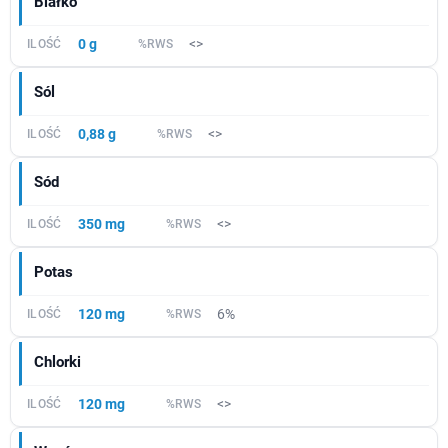
Białko
0 g
<>
Sól
0,88 g
<>
Sód
350 mg
<>
Potas
120 mg
6%
Chlorki
120 mg
<>