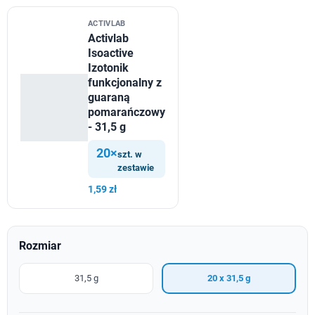
ACTIVLAB
Activlab
Isoactive
Izotonik
funkcjonalny z
guaraną
pomarańczowy
- 31,5 g
20×
szt. w
zestawie
1,59 zł
Rozmiar
31,5 g
20 x 31,5 g