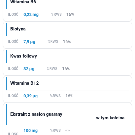
Witamina B6
0,22 mg
16%
Biotyna
7,9 µg
16%
Kwas foliowy
32 µg
16%
Witamina B12
0,39 µg
16%
Ekstrakt z nasion guarany
w tym kofeina
100 mg
<>