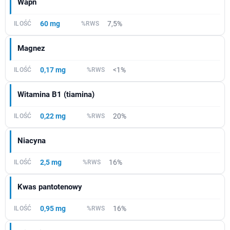
Wapń
60 mg
7,5%
Magnez
0,17 mg
<1%
Witamina B1 (tiamina)
0,22 mg
20%
Niacyna
2,5 mg
16%
Kwas pantotenowy
0,95 mg
16%