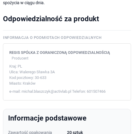
spożycia w ciągu dnia.
Odpowiedzialność za produkt
INFORMACJA O PODMIOTACH ODPOWIEDZIALNYCH
REGIS SPÓŁKA Z OGRANICZONĄ ODPOWIEDZIALNOŚCIĄ
Producent
Kraj:
PL
Ulica:
Walerego Sławka 3A
Kod pocztowy:
30-633
Miasto:
Kraków
e-mail:
michal.blaszczyk@activlab.pl
Telefon:
601507466
Informacje podstawowe
Zawartość opakowania
20 sztuk