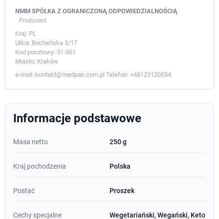
NMM SPÓŁKA Z OGRANICZONĄ ODPOWIEDZIALNOŚCIĄ
Producent
Kraj:
PL
Ulica:
Bocheńska 3/17
Kod pocztowy:
31-061
Miasto:
Kraków
e-mail:
kontakt@medpak.com.pl
Telefon:
+48123120554
Informacje podstawowe
Masa netto
250 g
Kraj pochodzenia
Polska
Postać
Proszek
Cechy specjalne
Wegetariański, Wegański, Keto