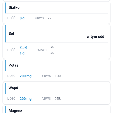
Białko
0 g
<>
Sól
w tym sód
2,5 g
<>
1 g
<>
Potas
200 mg
10%
Wapń
200 mg
25%
Magnez