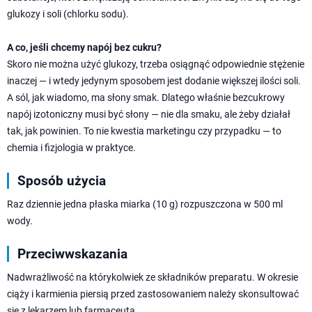
glukozy i soli (chlorku sodu).
A co, jeśli chcemy napój bez cukru?
Skoro nie można użyć glukozy, trzeba osiągnąć odpowiednie stężenie
inaczej — i wtedy jedynym sposobem jest dodanie większej ilości soli.
A sól, jak wiadomo, ma słony smak. Dlatego właśnie bezcukrowy
napój izotoniczny musi być słony — nie dla smaku, ale żeby działał
tak, jak powinien. To nie kwestia marketingu czy przypadku — to
chemia i fizjologia w praktyce.
Sposób użycia
Raz dziennie jedna płaska miarka (10 g) rozpuszczona w 500 ml
wody.
Przeciwwskazania
Nadwrażliwość na którykolwiek ze składników preparatu. W okresie
ciąży i karmienia piersią przed zastosowaniem należy skonsultować
się z lekarzem lub farmaceutą.