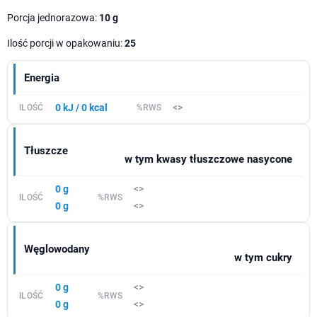
Porcja jednorazowa:
10 g
Ilość porcji w opakowaniu:
25
Energia
0 kJ / 0 kcal
<>
Tłuszcze
w tym kwasy tłuszczowe nasycone
0 g
<>
0 g
<>
Węglowodany
w tym cukry
0 g
<>
0 g
<>