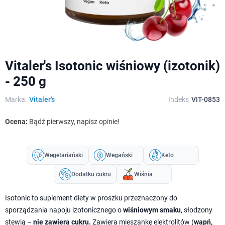
Vitaler's Isotonic wiśniowy (izotonik)
- 250 g
Marka:
Vitaler's
Indeks
VIT-0853
Ocena:
Bądź pierwszy, napisz opinie!
Wegetariański
Wegański
Keto
Dodatku cukru
Wiśnia
Isotonic to suplement diety w proszku przeznaczony do
sporządzania napoju izotonicznego o
wiśniowym smaku
, słodzony
stewią –
nie zawiera cukru.
Zawiera mieszankę elektrolitów (
wapń,