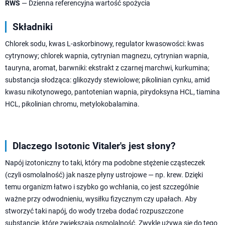
RWS
— Dzienna referencyjna wartość spożycia
Składniki
Chlorek sodu, kwas L-askorbinowy, regulator kwasowości: kwas
cytrynowy; chlorek wapnia, cytrynian magnezu, cytrynian wapnia,
tauryna, aromat, barwniki: ekstrakt z czarnej marchwi, kurkumina;
substancja słodząca: glikozydy stewiolowe; pikolinian cynku, amid
kwasu nikotynowego, pantotenian wapnia, pirydoksyna HCL, tiamina
HCL, pikolinian chromu, metylokobalamina.
Dlaczego Isotonic Vitaler's jest słony?
Napój izotoniczny to taki, który ma podobne stężenie cząsteczek
(czyli osmolalność) jak nasze płyny ustrojowe — np. krew. Dzięki
temu organizm łatwo i szybko go wchłania, co jest szczególnie
ważne przy odwodnieniu, wysiłku fizycznym czy upałach. Aby
stworzyć taki napój, do wody trzeba dodać rozpuszczone
substancje, które zwiększają osmolalność. Zwykle używa się do tego