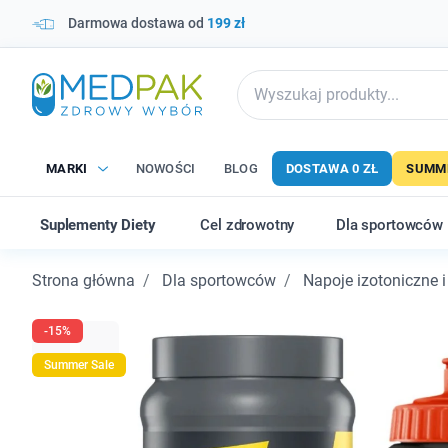
Darmowa dostawa od
199 zł
MARKI
NOWOŚCI
BLOG
DOSTAWA 0 ZŁ
SUMME
Suplementy Diety
Cel zdrowotny
Dla sportowców
Strona główna
Dla sportowców
Napoje izotoniczne i
-15%
Summer Sale