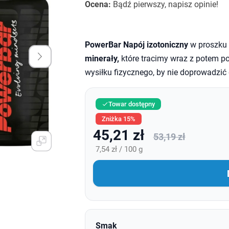
Ocena:
Bądź pierwszy, napisz opinie!
PowerBar Napój izotoniczny
w proszku 
minerały,
które tracimy wraz z potem po
wysiłku fizycznego, by nie doprowadzi
Towar dostępny

Zniżka 15%
45,21 zł
53,19 zł
7,54 zł / 100 g
Smak