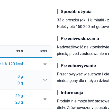
Sposób użycia
33 g proszku (ok. 1½ miarki -
Należy pić 150-200 ml gotoweg
Przeciwwskazania
Nadwrażliwość na którykolwiek
33 G
RWS
piersią przed zastosowaniem 
 kJ/ 120 kcal
<>
Przechowywanie
Przechowywać w suchym i cie
0 g
<>
niedostępny dla małych dzieci
0 g
Informacja
29 g
<>
Produkt nie może być stosowa
20 g
diety. Zrównoważony sposób ży