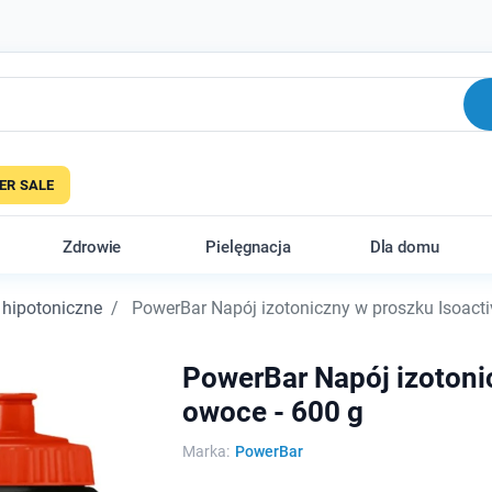
R SALE
Zdrowie
Pielęgnacja
Dla domu
 hipotoniczne
PowerBar Napój izotoniczny w proszku Isoacti
PowerBar Napój izotoni
owoce - 600 g
Marka:
PowerBar