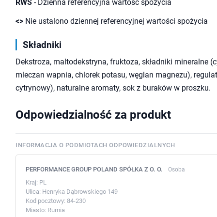
RWS
- Dzienna referencyjna wartość spożycia
<>
Nie ustalono dziennej referencyjnej wartości spożycia
Składniki
Dekstroza, maltodekstryna, fruktoza, składniki mineralne (c
mleczan wapnia, chlorek potasu, węglan magnezu), regul
cytrynowy), naturalne aromaty, sok z buraków w proszku.
Odpowiedzialność za produkt
INFORMACJA O PODMIOTACH ODPOWIEDZIALNYCH
PERFORMANCE GROUP POLAND SPÓŁKA Z O. O.
Osoba
Kraj:
PL
Ulica:
Henryka Dąbrowskiego 149
Kod pocztowy:
84-230
Miasto:
Rumia