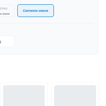
zowy
Czerwone owoce
a stanie
g