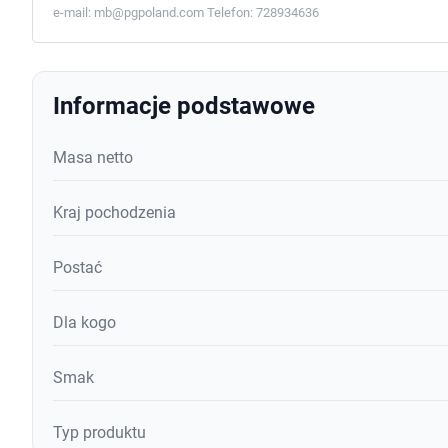
e-mail:
mb@pgpoland.com
Telefon:
728934636
Informacje podstawowe
Masa netto
Kraj pochodzenia
Postać
Dla kogo
Smak
Typ produktu