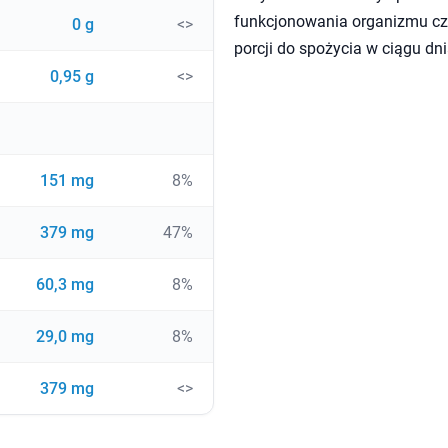
funkcjonowania organizmu czł
0 g
<>
porcji do spożycia w ciągu dni
0,95 g
<>
151 mg
8%
379 mg
47%
60,3 mg
8%
29,0 mg
8%
379 mg
<>