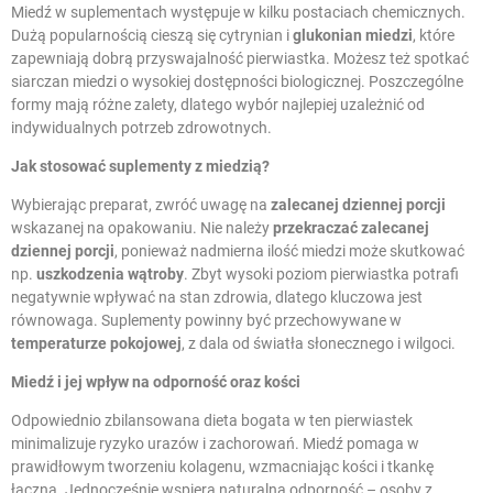
Miedź w suplementach występuje w kilku postaciach chemicznych.
Dużą popularnością cieszą się cytrynian i
glukonian miedzi
, które
zapewniają dobrą przyswajalność pierwiastka. Możesz też spotkać
siarczan miedzi o wysokiej dostępności biologicznej. Poszczególne
formy mają różne zalety, dlatego wybór najlepiej uzależnić od
indywidualnych potrzeb zdrowotnych.
Jak stosować suplementy z miedzią?
Wybierając preparat, zwróć uwagę na
zalecanej dziennej porcji
wskazanej na opakowaniu. Nie należy
przekraczać zalecanej
dziennej porcji
, ponieważ nadmierna ilość miedzi może skutkować
np.
uszkodzenia wątroby
. Zbyt wysoki poziom pierwiastka potrafi
negatywnie wpływać na stan zdrowia, dlatego kluczowa jest
równowaga. Suplementy powinny być przechowywane w
temperaturze pokojowej
, z dala od światła słonecznego i wilgoci.
Miedź i jej wpływ na odporność oraz kości
Odpowiednio zbilansowana dieta bogata w ten pierwiastek
minimalizuje ryzyko urazów i zachorowań. Miedź pomaga w
prawidłowym tworzeniu kolagenu, wzmacniając kości i tkankę
łączną. Jednocześnie wspiera naturalną odporność – osoby z