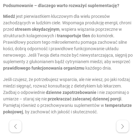
Podsumowanie – dlaczego warto rozważyć suplementację?
Miedź
jest pierwiastkiem kluczowym dla wielu procesów
zachodzących w ludzkim ciele. Wspomaga produkcję energii, chroni
przed
stresem oksydacyjnym
, wspiera wiązania poprzeczne w
strukturach kolagenowych i
transportuje tlen
do komórek.
Prawidłowy poziom tego mikroelementu pomaga zachować silne
kości, dobrą odporność i prawidłowe funkcjonowanie układu
nerwowego. Jeśli Twoja dieta może być niewystarczająca, sięgnij po
suplementy z glukonianem bądź cytrynianem miedzi, aby wesprzeć
prawidłowego funkcjonowania organizmu
każdego dnia.
Jeśli czujesz, że potrzebujesz wsparcia, ale nie wiesz, po jaki rodzaj
miedzi sięgnąć, rozważ konsultację z dietetykiem lub lekarzem.
Zadbaj o odpowiednie
dzienne zapotrzebowanie
i nie zapominaj o
umiarze – staraj się nie
przekraczać zalecanej dziennej porcji
.
Pamiętaj również o przechowywaniu suplementów w
temperaturze
pokojowej
, by zachować ich jakość i skuteczność.
W magazynie