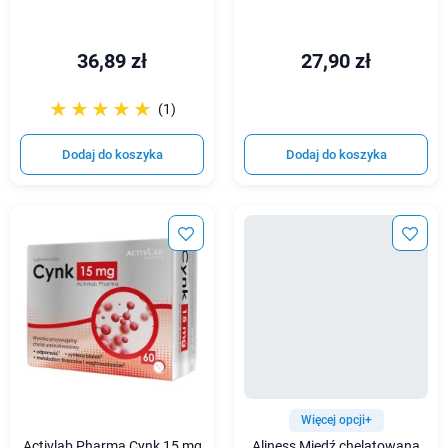
36,89 zł
27,90 zł
☆☆☆☆☆
★★★★★
(1)
Dodaj do koszyka
Dodaj do koszyka
Więcej opcji+
Activlab Pharma Cynk 15 mg
Aliness Miedź chelatowana