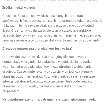
Źródła miedzi
w diecie
Choć miedź jest obecna w wielu codziennych produktach
spożywczych (m.in. pełnoziarnistych makaronach, kakao, orzechach
i śliwkach), to nie zawsze udaje się ją przyswoić w odpowiedniej
ilości. Organizm wydala część pierwiastka z żółcią, a niektóre
składniki (np. cynk czy fluor) osłabiają wchłanianie miedzi. Jeśli więc
nie masz pewności co do swojej diety, warto sięgnąć po suplementy.
Dlaczego równowaga pierwiastków jest ważna?
Odpowiedni poziom miedzi jest niezbędny dla zachowania
homeostazy w organizmie, zwłaszcza w odniesieniu do cynku.
Nadmiar jednego z pierwiastków może utrudniać wchłanianie
drugiego. Czasem intensywny tryb życia, wymioty czy biegunki
obniżają poziom minerałów. To z kolei przekłada się na częstsze
infekcje, osłabienie kości czy rozkojarzenie. Jeśli podejrzewasz
obniżony poziom miedzi, rozważ wsparcie diety gotowym
preparatem.
Najpopularniejsze formy: cytrynian, siarczan i
glukonian miedzi