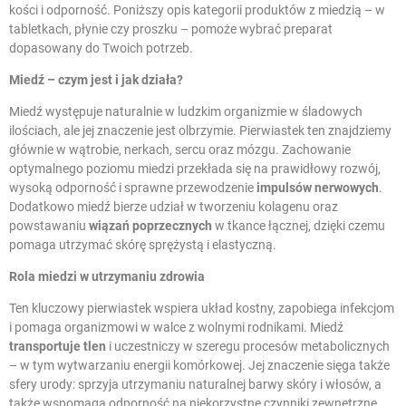
kości i odporność. Poniższy opis kategorii produktów z miedzią – w
tabletkach, płynie czy proszku – pomoże wybrać preparat
dopasowany do Twoich potrzeb.
Miedź
– czym jest i jak działa?
Miedź występuje naturalnie w ludzkim organizmie w śladowych
ilościach, ale jej znaczenie jest olbrzymie. Pierwiastek ten znajdziemy
głównie w wątrobie, nerkach, sercu oraz mózgu. Zachowanie
optymalnego poziomu miedzi przekłada się na prawidłowy rozwój,
wysoką odporność i sprawne przewodzenie
impulsów nerwowych
.
Dodatkowo miedź bierze udział w tworzeniu kolagenu oraz
powstawaniu
wiązań poprzecznych
w tkance łącznej, dzięki czemu
pomaga utrzymać skórę sprężystą i elastyczną.
Rola miedzi w utrzymaniu zdrowia
Ten kluczowy pierwiastek wspiera układ kostny, zapobiega infekcjom
i pomaga organizmowi w walce z wolnymi rodnikami. Miedź
transportuje tlen
i uczestniczy w szeregu procesów metabolicznych
– w tym wytwarzaniu energii komórkowej. Jej znaczenie sięga także
sfery urody: sprzyja utrzymaniu naturalnej barwy skóry i włosów, a
także wspomaga odporność na niekorzystne czynniki zewnętrzne.