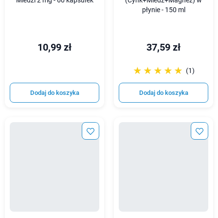
Miedzi 2 mg - 60 kapsułek
(Cynk+Miedź+Magnez) w
płynie - 150 ml
10,99 zł
37,59 zł
☆☆☆☆☆
★★★★★
(1)
Dodaj do koszyka
Dodaj do koszyka