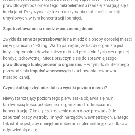
prawidłowym poziomem tego mikroelementu rzadziej zmagają się z
infekcjami. Przyczynia się też do utrzymania stabilności funkcji
umysłowych, w tym koncentracji i pamięci.
Zapotrzebowanie na miedź w codziennej diecie
Zwykle
dzienne zapotrzebowanie
na miedź dla osoby dorosłej mieści
się w granicach 1–3 mg. Warto pamiętać, że każdy organizm jest
inny, a optymalna dawka zależy m.in. od płci, stylu życia czy ogólnej
kondycji zdrowotnej. Miedź przyczynia się do sprawniejszego
prawidłowego funkcjonowania organizmu
– w tym do skutecznego
przewodzenia
impulsów nerwowych
i zachowania równowagi
metabolicznej.
Czym skutkuje zbyt niski lub za wysoki poziom miedzi?
Niewystarczający poziom tego pierwiastka objawia się m.in.
łamliwością kości, osłabieniem organizmu i trudnościami z
koncentracją. Z kolei przekroczenie norm może prowadzić do
zaburzeń pracy wątroby i innych narządów wewnętrznych. Dlatego
tak istotne jest, aby umiejętnie dobierać suplementację oraz dbać o
odpowiednią dietę.