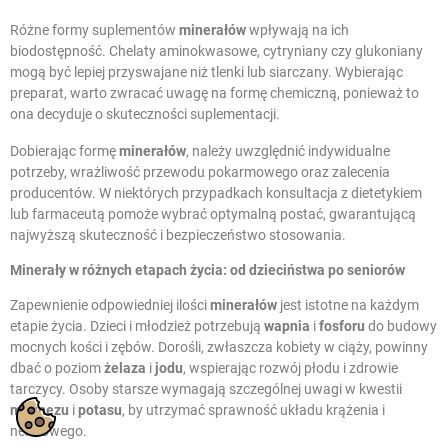
Różne formy suplementów
minerałów
wpływają na ich
biodostępność. Chelaty aminokwasowe, cytryniany czy glukoniany
mogą być lepiej przyswajane niż tlenki lub siarczany. Wybierając
preparat, warto zwracać uwagę na formę chemiczną, ponieważ to
ona decyduje o skuteczności suplementacji.
Dobierając formę
minerałów
, należy uwzględnić indywidualne
potrzeby, wrażliwość przewodu pokarmowego oraz zalecenia
producentów. W niektórych przypadkach konsultacja z dietetykiem
lub farmaceutą pomoże wybrać optymalną postać, gwarantującą
najwyższą skuteczność i bezpieczeństwo stosowania.
Minerały w różnych etapach życia: od dzieciństwa po seniorów
Zapewnienie odpowiedniej ilości
minerałów
jest istotne na każdym
etapie życia. Dzieci i młodzież potrzebują
wapnia
i
fosforu
do budowy
mocnych kości i zębów. Dorośli, zwłaszcza kobiety w ciąży, powinny
dbać o poziom
żelaza
i
jodu
, wspierając rozwój płodu i zdrowie
tarczycy. Osoby starsze wymagają szczególnej uwagi w kwestii
magnezu
i
potasu
, by utrzymać sprawność układu krążenia i
nerwowego.