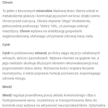
Chrom
To jeden z kluczowych
minerałów
śladowej ilości. Bierze udział w
metabolizmie glukozy i kontroluje jej poziom we krwi, dzięki czemu
chroni przed cukrzycą. Obniża stężenie "złego" cholesterolu,
jednocześnie podnosząc "dobry" HDL, co pomaga uniknąć
miażdżycy.
Chrom
wpływa na stabilizację gospodarki
węglowodanowej, ułatwiając utrzymanie zdrowej masy ciała.
Cynk
Cynk
to podstawowy
minerał
, po który sięga się przy osłabionych
włosach, skórze i paznokciach. Wpływa również na gojenie ran, a
jego niedobór skutkuje dłuższym okresem rekonwalescencji oraz
pogorszeniem stanu skóry. Wzmacnia kości i wspiera leczenie
reumatyzmu, a także poprawia funkcje poznawcze, wspomagając
zdrowie mózgu.
Miedź
Miedź
reguluje prawidłową pracę układu krwionośnego i dba o
funkcjonowanie serca. Uczestniczy w transportowaniu tlenu do
komórek oraz wpływa na aktywność neuroprzekaźników. Optymalna