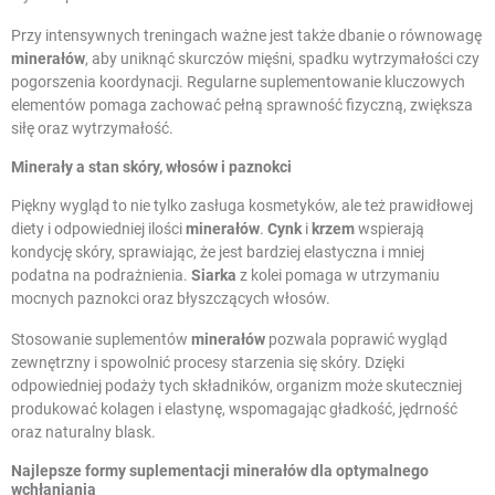
Przy intensywnych treningach ważne jest także dbanie o równowagę
minerałów
, aby uniknąć skurczów mięśni, spadku wytrzymałości czy
pogorszenia koordynacji. Regularne suplementowanie kluczowych
elementów pomaga zachować pełną sprawność fizyczną, zwiększa
siłę oraz wytrzymałość.
Minerały a stan skóry, włosów i paznokci
Piękny wygląd to nie tylko zasługa kosmetyków, ale też prawidłowej
diety i odpowiedniej ilości
minerałów
.
Cynk
i
krzem
wspierają
kondycję skóry, sprawiając, że jest bardziej elastyczna i mniej
podatna na podrażnienia.
Siarka
z kolei pomaga w utrzymaniu
mocnych paznokci oraz błyszczących włosów.
Stosowanie suplementów
minerałów
pozwala poprawić wygląd
zewnętrzny i spowolnić procesy starzenia się skóry. Dzięki
odpowiedniej podaży tych składników, organizm może skuteczniej
produkować kolagen i elastynę, wspomagając gładkość, jędrność
oraz naturalny blask.
Najlepsze formy suplementacji minerałów dla optymalnego
wchłaniania