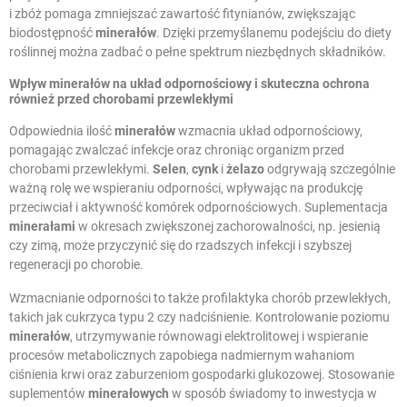
i zbóż pomaga zmniejszać zawartość fitynianów, zwiększając
biodostępność
minerałów
. Dzięki przemyślanemu podejściu do diety
roślinnej można zadbać o pełne spektrum niezbędnych składników.
Wpływ minerałów na układ odpornościowy i skuteczna ochrona
również przed chorobami przewlekłymi
Odpowiednia ilość
minerałów
wzmacnia układ odpornościowy,
pomagając zwalczać infekcje oraz chroniąc organizm przed
chorobami przewlekłymi.
Selen
,
cynk
i
żelazo
odgrywają szczególnie
ważną rolę we wspieraniu odporności, wpływając na produkcję
przeciwciał i aktywność komórek odpornościowych. Suplementacja
minerałami
w okresach zwiększonej zachorowalności, np. jesienią
czy zimą, może przyczynić się do rzadszych infekcji i szybszej
regeneracji po chorobie.
Wzmacnianie odporności to także profilaktyka chorób przewlekłych,
takich jak cukrzyca typu 2 czy nadciśnienie. Kontrolowanie poziomu
minerałów
, utrzymywanie równowagi elektrolitowej i wspieranie
procesów metabolicznych zapobiega nadmiernym wahaniom
ciśnienia krwi oraz zaburzeniom gospodarki glukozowej. Stosowanie
suplementów
minerałowych
w sposób świadomy to inwestycja w