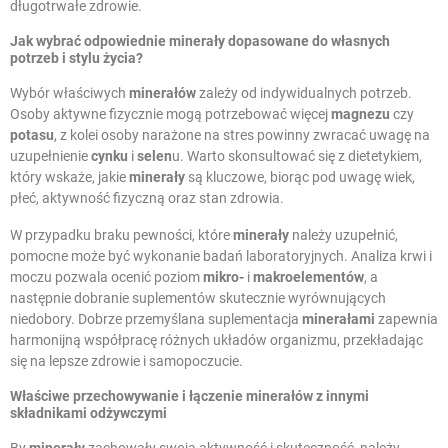
długotrwałe zdrowie.
Jak wybrać odpowiednie minerały dopasowane do własnych
potrzeb i stylu życia?
Wybór właściwych
minerałów
zależy od indywidualnych potrzeb.
Osoby aktywne fizycznie mogą potrzebować więcej
magnezu
czy
potasu
, z kolei osoby narażone na stres powinny zwracać uwagę na
uzupełnienie
cynku
i
selen
u. Warto skonsultować się z dietetykiem,
który wskaże, jakie
minerały
są kluczowe, biorąc pod uwagę wiek,
płeć, aktywność fizyczną oraz stan zdrowia.
W przypadku braku pewności, które
minerały
należy uzupełnić,
pomocne może być wykonanie badań laboratoryjnych. Analiza krwi i
moczu pozwala ocenić poziom
mikro-
i
makroelementów
, a
następnie dobranie suplementów skutecznie wyrównujących
niedobory. Dobrze przemyślana suplementacja
minerałami
zapewnia
harmonijną współpracę różnych układów organizmu, przekładając
się na lepsze zdrowie i samopoczucie.
Właściwe przechowywanie i łączenie minerałów z innymi
składnikami odżywczymi