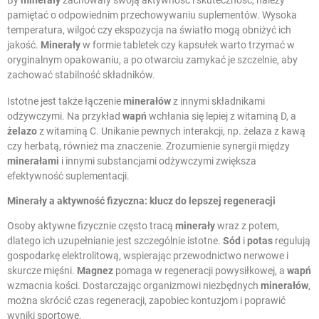
By
minerały
zachowały swoją aktywność i skuteczność, należy
pamiętać o odpowiednim przechowywaniu suplementów. Wysoka
temperatura, wilgoć czy ekspozycja na światło mogą obniżyć ich
jakość.
Minerały
w formie tabletek czy kapsułek warto trzymać w
oryginalnym opakowaniu, a po otwarciu zamykać je szczelnie, aby
zachować stabilność składników.
Istotne jest także łączenie
minerałów
z innymi składnikami
odżywczymi. Na przykład
wapń
wchłania się lepiej z witaminą D, a
żelazo
z witaminą C. Unikanie pewnych interakcji, np. żelaza z kawą
czy herbatą, również ma znaczenie. Zrozumienie synergii między
minerałami
i innymi substancjami odżywczymi zwiększa
efektywność suplementacji.
Minerały a aktywność fizyczna: klucz do lepszej regeneracji
Osoby aktywne fizycznie często tracą
minerały
wraz z potem,
dlatego ich uzupełnianie jest szczególnie istotne.
Sód
i
potas
regulują
gospodarkę elektrolitową, wspierając przewodnictwo nerwowe i
skurcze mięśni.
Magnez
pomaga w regeneracji powysiłkowej, a
wapń
wzmacnia kości. Dostarczając organizmowi niezbędnych
minerałów
,
można skrócić czas regeneracji, zapobiec kontuzjom i poprawić
wyniki sportowe.