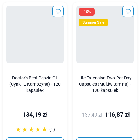
-15%
Summer Sale
Doctor's Best Pepzin GL
Life Extension Two-Per-Day
(Cynk i L-Karnozyna) - 120
Capsules (Multiwitamina) -
kapsułek
120 kapsułek
134,19 zł
116,87 zł
137,49 zł
☆☆☆☆☆
★★★★★
(1)