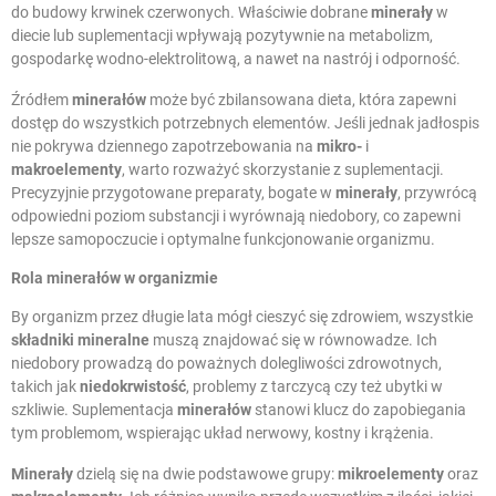
do budowy krwinek czerwonych. Właściwie dobrane
minerały
w
diecie lub suplementacji wpływają pozytywnie na metabolizm,
gospodarkę wodno-elektrolitową, a nawet na nastrój i odporność.
Źródłem
minerałów
może być zbilansowana dieta, która zapewni
dostęp do wszystkich potrzebnych elementów. Jeśli jednak jadłospis
nie pokrywa dziennego zapotrzebowania na
mikro-
i
makroelementy
, warto rozważyć skorzystanie z suplementacji.
Precyzyjnie przygotowane preparaty, bogate w
minerały
, przywrócą
odpowiedni poziom substancji i wyrównają niedobory, co zapewni
lepsze samopoczucie i optymalne funkcjonowanie organizmu.
Rola minerałów w organizmie
By organizm przez długie lata mógł cieszyć się zdrowiem, wszystkie
składniki mineralne
muszą znajdować się w równowadze. Ich
niedobory prowadzą do poważnych dolegliwości zdrowotnych,
takich jak
niedokrwistość
, problemy z tarczycą czy też ubytki w
szkliwie. Suplementacja
minerałów
stanowi klucz do zapobiegania
tym problemom, wspierając układ nerwowy, kostny i krążenia.
Minerały
dzielą się na dwie podstawowe grupy:
mikroelementy
oraz