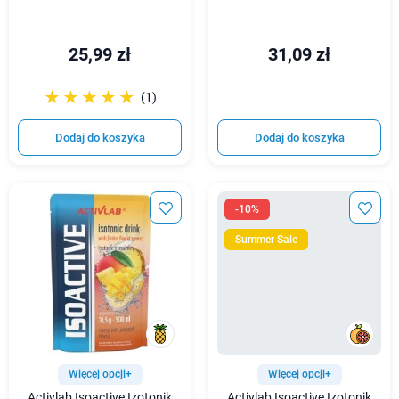
25,99 zł
31,09 zł
☆☆☆☆☆
★★★★★
(1)
Dodaj do koszyka
Dodaj do koszyka
-10%
Summer Sale
Więcej opcji+
Więcej opcji+
Activlab Isoactive Izotonik
Activlab Isoactive Izotonik