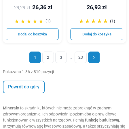
26,36 zł
26,93 zł
29,29 zł
☆☆☆☆☆
★★★★★
☆☆☆☆☆
★★★★★
(1)
(1)
Dodaj do koszyka
Dodaj do koszyka
1
2
3
…
23
Pokazano 1-36 z 810 pozycji
Powrót do góry
Minerały
to składniki, których nie może zabraknąć w żadnym
zdrowym organizmie. Ich odpowiedni poziom dba o prawidłowe
funkcjonowanie wszystkich narządów. Pełnią
funkcję budulcową
,
utrzymują równowagę kwasowo-zasadową, a także przyczyniają się