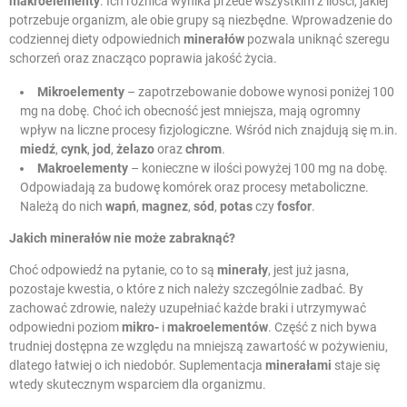
makroelementy
. Ich różnica wynika przede wszystkim z ilości, jakiej
potrzebuje organizm, ale obie grupy są niezbędne. Wprowadzenie do
codziennej diety odpowiednich
minerałów
pozwala uniknąć szeregu
schorzeń oraz znacząco poprawia jakość życia.
Mikroelementy
– zapotrzebowanie dobowe wynosi poniżej 100
mg na dobę. Choć ich obecność jest mniejsza, mają ogromny
wpływ na liczne procesy fizjologiczne. Wśród nich znajdują się m.in.
miedź
,
cynk
,
jod
,
żelazo
oraz
chrom
.
Makroelementy
– konieczne w ilości powyżej 100 mg na dobę.
Odpowiadają za budowę komórek oraz procesy metaboliczne.
Należą do nich
wapń
,
magnez
,
sód
,
potas
czy
fosfor
.
Jakich minerałów nie może zabraknąć?
Choć odpowiedź na pytanie, co to są
minerały
, jest już jasna,
pozostaje kwestia, o które z nich należy szczególnie zadbać. By
zachować zdrowie, należy uzupełniać każde braki i utrzymywać
odpowiedni poziom
mikro-
i
makroelementów
. Część z nich bywa
trudniej dostępna ze względu na mniejszą zawartość w pożywieniu,
dlatego łatwiej o ich niedobór. Suplementacja
minerałami
staje się
wtedy skutecznym wsparciem dla organizmu.