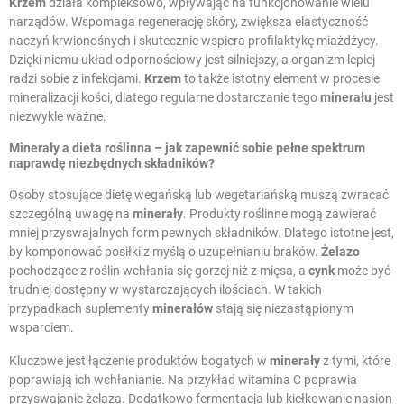
Krzem
działa kompleksowo, wpływając na funkcjonowanie wielu
narządów. Wspomaga regenerację skóry, zwiększa elastyczność
naczyń krwionośnych i skutecznie wspiera profilaktykę miażdżycy.
Dzięki niemu układ odpornościowy jest silniejszy, a organizm lepiej
radzi sobie z infekcjami.
Krzem
to także istotny element w procesie
mineralizacji kości, dlatego regularne dostarczanie tego
minerału
jest
niezwykle ważne.
Minerały a dieta roślinna – jak zapewnić sobie pełne spektrum
naprawdę niezbędnych składników?
Osoby stosujące dietę wegańską lub wegetariańską muszą zwracać
szczególną uwagę na
minerały
. Produkty roślinne mogą zawierać
mniej przyswajalnych form pewnych składników. Dlatego istotne jest,
by komponować posiłki z myślą o uzupełnianiu braków.
Żelazo
pochodzące z roślin wchłania się gorzej niż z mięsa, a
cynk
może być
trudniej dostępny w wystarczających ilościach. W takich
przypadkach suplementy
minerałów
stają się niezastąpionym
wsparciem.
Kluczowe jest łączenie produktów bogatych w
minerały
z tymi, które
poprawiają ich wchłanianie. Na przykład witamina C poprawia
przyswajanie żelaza. Dodatkowo fermentacja lub kiełkowanie nasion