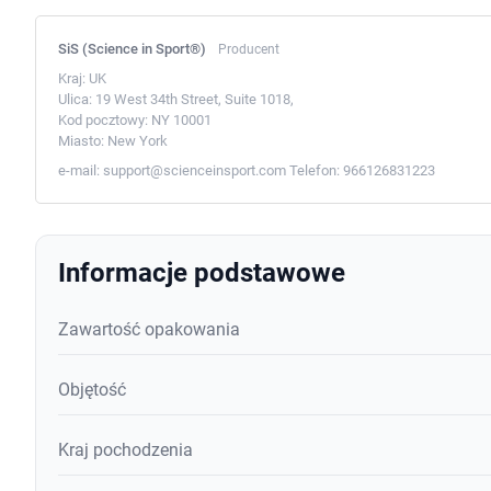
SiS (Science in Sport®)
Producent
Kraj:
UK
Ulica:
19 West 34th Street, Suite 1018,
Kod pocztowy:
NY 10001
Miasto:
New York
e-mail:
support@scienceinsport.com
Telefon:
966126831223
Informacje podstawowe
Zawartość opakowania
Objętość
Kraj pochodzenia