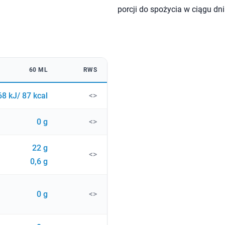
porcji do spożycia w ciągu dni
60 ML
RWS
68 kJ/ 87 kcal
<>
0 g
<>
22 g
<>
0,6 g
0 g
<>