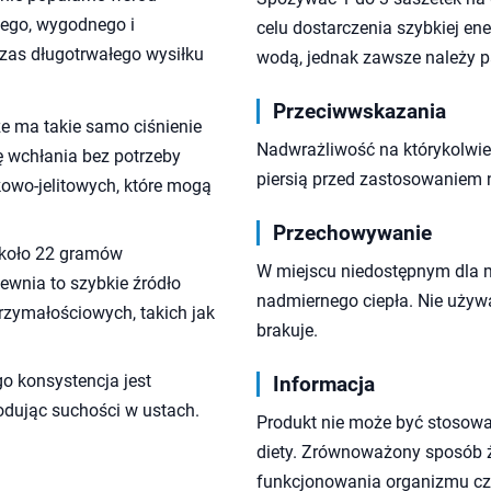
iego, wygodnego i
celu dostarczenia szybkiej en
zas długotrwałego wysiłku
wodą, jednak zawsze należy 
Przeciwwskazania
 że ma takie samo ciśnienie
Nadwrażliwość na którykolwiek
ę wchłania bez potrzeby
piersią przed zastosowaniem 
owo-jelitowych, które mogą
Przechowywanie
około 22 gramów
W miejscu niedostępnym dla 
wnia to szybkie źródło
nadmiernego ciepła. Nie używa
trzymałościowych, takich jak
brakuje.
ego konsystencja jest
Informacja
wodując suchości w ustach.
Produkt nie może być stosowa
diety. Zrównoważony sposób ży
funkcjonowania organizmu czł