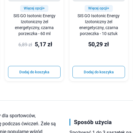
Więcej opcji+
Więcej opcji+
SIS GO Isotonic Energy
SIS GO Isotonic Energy
Izotoniczny żel
Izotoniczny żel
energetyczny, czarna
energetyczny, czarna
porzeczka - 60 ml
porzeczka - 10 sztuk
5,17 zł
50,29 zł
6,89 zł
Dodaj do koszyka
Dodaj do koszyka
y
dla sportowców,
Sposób użycia
ę podczas ćwiczeń. Żele są
lnie popularne wśród
Spożywać 1 do 3 saszetek na g