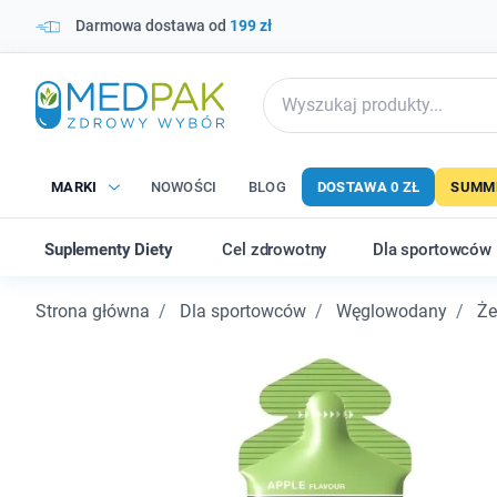
Darmowa dostawa od
199 zł
MARKI
NOWOŚCI
BLOG
DOSTAWA 0 ZŁ
SUMME
Suplementy Diety
Cel zdrowotny
Dla sportowców
Strona główna
Dla sportowców
Węglowodany
Że