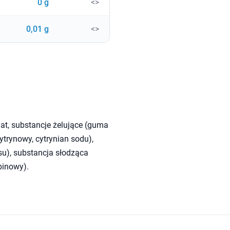
0 g
<>
0,01 g
<>
at, substancje żelujące (guma
trynowy, cytrynian sodu),
su), substancja słodząca
binowy).