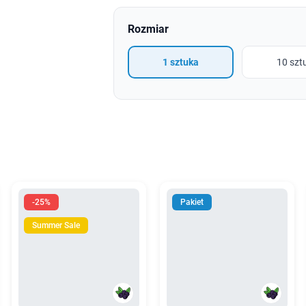
Rozmiar
1 sztuka
10 szt
-25%
Pakiet
Summer Sale