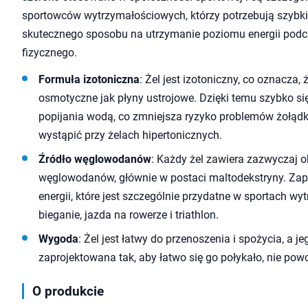
sportowców wytrzymałościowych, którzy potrzebują szybk
skutecznego sposobu na utrzymanie poziomu energii podc
fizycznego.
Formuła izotoniczna
: Żel jest izotoniczny, co oznacza,
osmotyczne jak płyny ustrojowe. Dzięki temu szybko si
popijania wodą, co zmniejsza ryzyko problemów żołądk
wystąpić przy żelach hipertonicznych.
Źródło węglowodanów
: Każdy żel zawiera zazwyczaj 
węglowodanów, głównie w postaci maltodekstryny. Zape
energii, które jest szczególnie przydatne w sportach wy
bieganie, jazda na rowerze i triathlon.
Wygoda
: Żel jest łatwy do przenoszenia i spożycia, a j
zaprojektowana tak, aby łatwo się go połykało, nie po
O produkcie