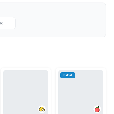
uk
Pakiet