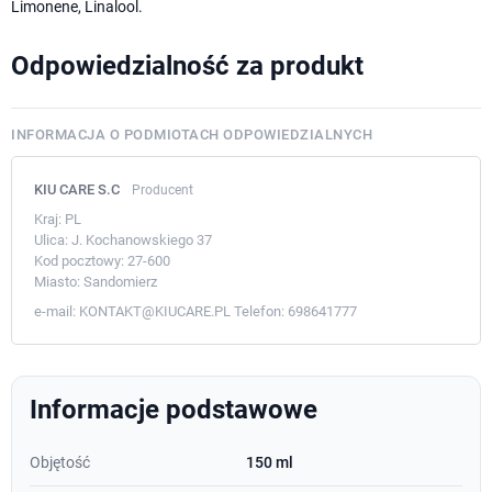
Limonene, Linalool.
Odpowiedzialność za produkt
INFORMACJA O PODMIOTACH ODPOWIEDZIALNYCH
KIU CARE S.C
Producent
Kraj:
PL
Ulica:
J. Kochanowskiego 37
Kod pocztowy:
27-600
Miasto:
Sandomierz
e-mail:
KONTAKT@KIUCARE.PL
Telefon:
698641777
Informacje podstawowe
Objętość
150 ml