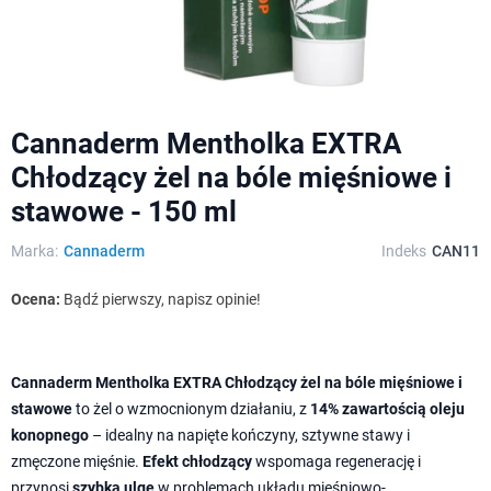
Cannaderm Mentholka EXTRA
Chłodzący żel na bóle mięśniowe i
stawowe - 150 ml
Marka:
Cannaderm
Indeks
CAN11
Ocena:
Bądź pierwszy, napisz opinie!
Cannaderm Mentholka EXTRA Chłodzący żel na bóle mięśniowe i
stawowe
to żel o wzmocnionym działaniu, z
14% zawartością oleju
konopnego
– idealny na napięte kończyny, sztywne stawy i
zmęczone mięśnie.
Efekt chłodzący
wspomaga regenerację i
przynosi
szybką ulgę
w problemach układu mięśniowo-