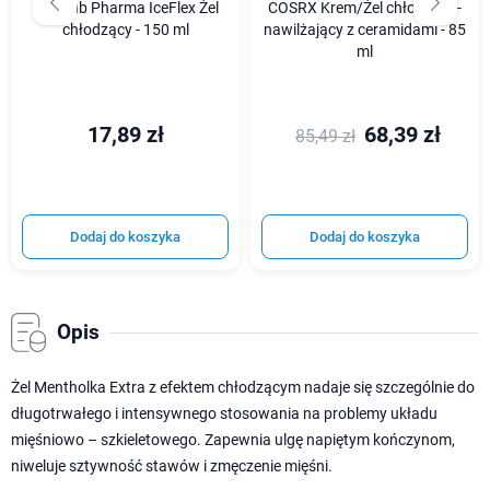
Activlab Pharma IceFlex Żel
COSRX Krem/Żel chłodząco-
chłodzący - 150 ml
nawilżający z ceramidami - 85
ml
17,89 zł
68,39 zł
85,49 zł
Dodaj do koszyka
Dodaj do koszyka
Opis
Żel Mentholka Extra z efektem chłodzącym nadaje się szczególnie do
długotrwałego i intensywnego stosowania na problemy układu
mięśniowo – szkieletowego. Zapewnia ulgę napiętym kończynom,
niweluje sztywność stawów i zmęczenie mięśni.