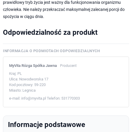
prawidłowy tryb życia jest ważny dla funkcjonowania organizmu
człowieka. Nie należy przekraczać maksymalnej zalecanej porcji do
spożycia w ciągu dnia.
Odpowiedzialność za produkt
INFORMACJA O PODMIOTACH ODPOWIEDZIALNYCH
MyVita Rózga Spółka Jawna
Producent
Kraj:
PL
Ulica:
Nowodworska 17
Kod pocztowy:
59-220
Miasto:
Legnica
e-mail:
info@myvita.pl
Telefon:
531770303
Informacje podstawowe