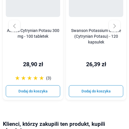
Aliness Cytrynian Potasu 300
Swanson Potassium Citrate
mg - 100 tabletek
(Cytrynian Potasu) - 120
kapsułek
28,90 zł
26,39 zł
☆☆☆☆☆
★★★★★
(3)
Dodaj do koszyka
Dodaj do koszyka
Klienci, którzy zakupili ten produkt, kupili