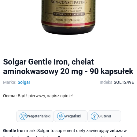
Solgar Gentle Iron, chelat
aminokwasowy 20 mg - 90 kapsułek
Marka:
Solgar
Indeks
SOL1249E
Ocena:
Bądź pierwszy, napisz opinie!
Wegetariański
Wegański
Glutenu
Gentle Iron
marki Solgar to suplement diety zawierający
żelazo
w