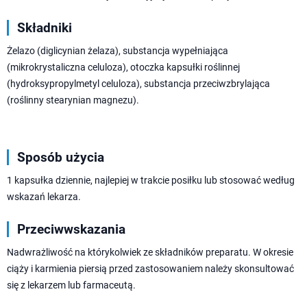
Składniki
Żelazo (diglicynian żelaza), substancja wypełniająca
(mikrokrystaliczna celuloza), otoczka kapsułki roślinnej
(hydroksypropylmetyl celuloza), substancja przeciwzbrylająca
(roślinny stearynian magnezu).
Sposób użycia
1 kapsułka dziennie, najlepiej w trakcie posiłku lub stosować według
wskazań lekarza.
Przeciwwskazania
Nadwrażliwość na którykolwiek ze składników preparatu. W okresie
ciąży i karmienia piersią przed zastosowaniem należy skonsultować
się z lekarzem lub farmaceutą.