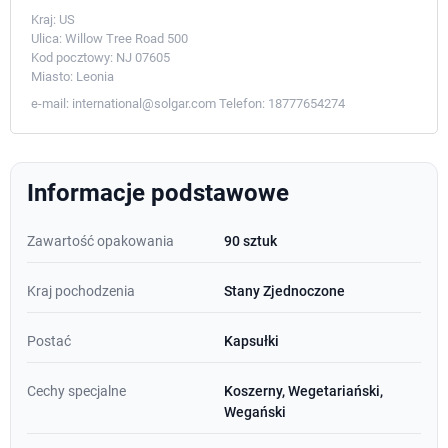
Kraj:
US
Ulica:
Willow Tree Road 500
Kod pocztowy:
NJ 07605
Miasto:
Leonia
e-mail:
international@solgar.com
Telefon:
18777654274
Informacje podstawowe
Zawartość opakowania
90 sztuk
Kraj pochodzenia
Stany Zjednoczone
Postać
Kapsułki
Cechy specjalne
Koszerny, Wegetariański,
Wegański