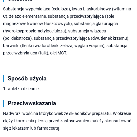
Substancja wypełniająca (celuloza), kwas L-askorbinowy (witamina
C), żelazo elementarne, substancja przeciwzbrylająca (sole
magnezowe kwasów tłuszczowych), substancja glazurująca
(hydroksypropylometyloceluloza), substancja wiążąca
(polidekstroza), substancja przeciwzbrylająca (dwutlenek krzemu),
barwniki (tlenki i wodorotlenki żelaza, węglan wapnia), substancja
przeciwzbrylająca (talk), olej MCT.
Sposób użycia
1 tabletka dziennie.
Przeciwwskazania
Nadwrażliwość na którykolwiek ze składników preparatu. W okresie
ciąży i karmienia piersią przed zastosowaniem należy skonsultować
się z lekarzem lub farmaceutą.