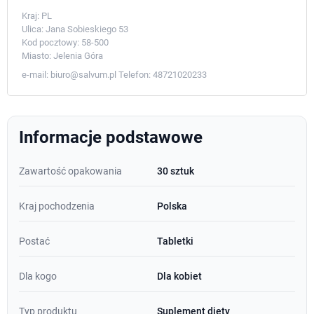
Kraj:
PL
Ulica:
Jana Sobieskiego 53
Kod pocztowy:
58-500
Miasto:
Jelenia Góra
e-mail:
biuro@salvum.pl
Telefon:
48721020233
Informacje podstawowe
Zawartość opakowania
30 sztuk
Kraj pochodzenia
Polska
Postać
Tabletki
Dla kogo
Dla kobiet
Typ produktu
Suplement diety