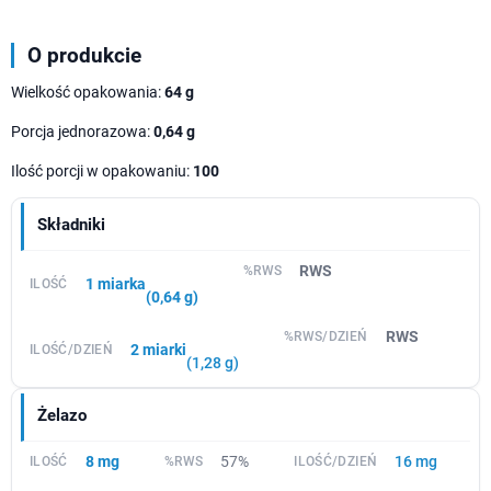
O produkcie
Wielkość opakowania:
64 g
Porcja jednorazowa:
0,64 g
Ilość porcji w opakowaniu:
100
Składniki
RWS
1 miarka
(0,64 g)
RWS
2 miarki
(1,28 g)
Żelazo
8 mg
57%
16 mg