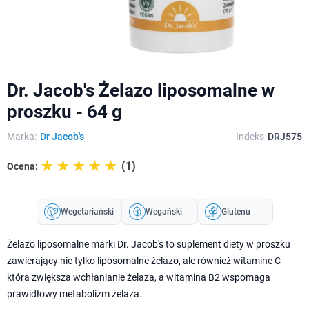
Dr. Jacob's Żelazo liposomalne w
proszku - 64 g
Marka:
Dr Jacob's
Indeks
DRJ575
☆☆☆☆☆
★★★★★
(1)
Ocena:
Wegetariański
Wegański
Glutenu
Żelazo liposomalne marki Dr. Jacob's to suplement diety w proszku
zawierający nie tylko liposomalne żelazo, ale również witamine C
która zwiększa wchłanianie żelaza, a witamina B2 wspomaga
prawidłowy metabolizm żelaza.