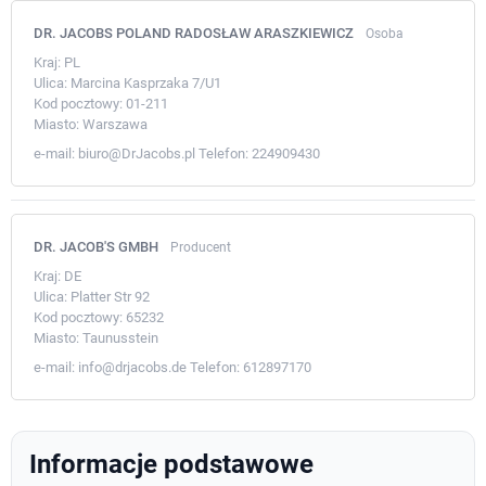
DR. JACOBS POLAND RADOSŁAW ARASZKIEWICZ
Osoba
Kraj:
PL
Ulica:
Marcina Kasprzaka 7/U1
Kod pocztowy:
01-211
Miasto:
Warszawa
e-mail:
biuro@DrJacobs.pl
Telefon:
224909430
DR. JACOB'S GMBH
Producent
Kraj:
DE
Ulica:
Platter Str 92
Kod pocztowy:
65232
Miasto:
Taunusstein
e-mail:
info@drjacobs.de
Telefon:
612897170
Informacje podstawowe