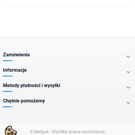
Zamówienia

Informacje

Metody płatności i wysyłki

Chętnie pomożemy

© Medpak - Wszelkie prawa zastrzeżone.