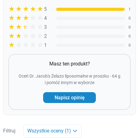
☆☆☆☆☆
★★★★★
5
1
☆☆☆☆☆
★★★★
4
0
☆☆☆☆☆
★★★
3
0
☆☆☆☆☆
★★
2
0
☆☆☆☆☆
★
1
0
Masz ten produkt?
Oceń Dr. Jacob's Żelazo liposomalne w proszku - 64 g
i pomóż innym w wyborze
Napisz opinię
Filtruj
Wszystkie oceny (1)