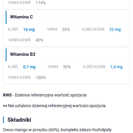
114%
Witamina C
16 mg
20%
32 mg
40%
Witamina B2
0,7 mg
50%
1,4 mg
100%
RWS
- Dzienna referencyjna wartość spożycia
<>
Nie ustalono dziennej referencyjnej wartości spożycia
Składniki
Owoc mango w proszku (60%), kompleks żelazo-fosfolipidy