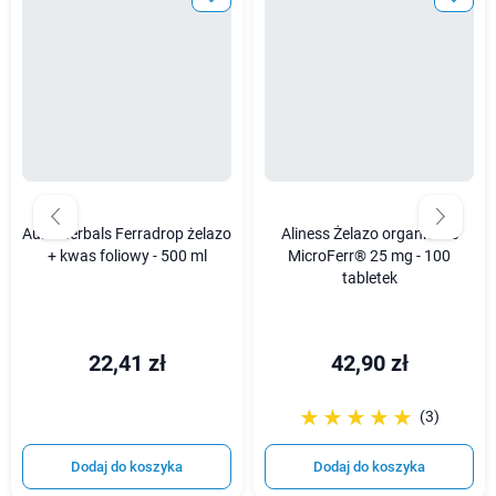
Aura Herbals Ferradrop żelazo
Aliness Żelazo organiczne
+ kwas foliowy - 500 ml
MicroFerr® 25 mg - 100
tabletek
22,41 zł
42,90 zł
☆☆☆☆☆
★★★★★
(3)
Dodaj do koszyka
Dodaj do koszyka