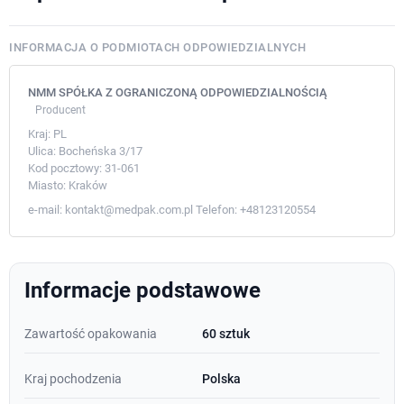
INFORMACJA O PODMIOTACH ODPOWIEDZIALNYCH
NMM SPÓŁKA Z OGRANICZONĄ ODPOWIEDZIALNOŚCIĄ
Producent
Kraj:
PL
Ulica:
Bocheńska 3/17
Kod pocztowy:
31-061
Miasto:
Kraków
e-mail:
kontakt@medpak.com.pl
Telefon:
+48123120554
Informacje podstawowe
Zawartość opakowania
60 sztuk
Kraj pochodzenia
Polska