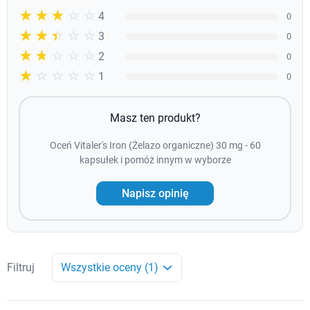
☆☆☆☆☆
★★★★
4
0
☆☆☆☆☆
★★★
3
0
☆☆☆☆☆
★★
2
0
☆☆☆☆☆
★
1
0
Masz ten produkt?
Oceń Vitaler's Iron (Żelazo organiczne) 30 mg - 60
kapsułek i pomóż innym w wyborze
Napisz opinię
Filtruj
Wszystkie oceny (1)