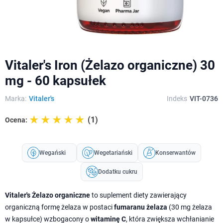
Vitaler's Iron (Żelazo organiczne) 30
mg - 60 kapsułek
Marka:
Vitaler's
Indeks
VIT-0736
☆☆☆☆☆
★★★★★
(1)
Ocena:
Wegański
Wegetariański
Konserwantów
Dodatku cukru
Vitaler's Żelazo organiczne
to suplement diety zawierający
organiczną formę żelaza w postaci
fumaranu żelaza
(30 mg żelaza
w kapsułce) wzbogacony o
witaminę C
, która zwiększa wchłanianie