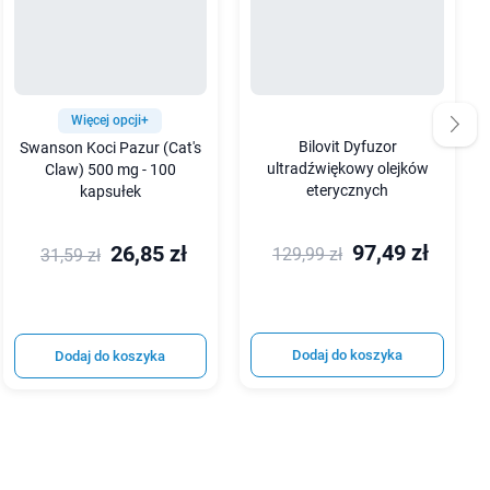
Więcej opcji+
Bilovit Dyfuzor
Swanson Koci Pazur (Cat's
ultradźwiękowy olejków
Claw) 500 mg - 100
eterycznych
kapsułek
97,49 zł
26,85 zł
129,99 zł
31,59 zł
Dodaj do koszyka
Dodaj do koszyka