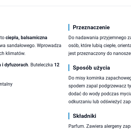
Przeznaczenie
to
ciepła, balsamiczna
Do nadawania przyjemnego z
zewa sandałowego. Wprowadza
osób, które lubią ciepłe, ori
ych klimatów.
jest przeznaczony do nanosze
i dyfuzorach
. Buteleczka
12
Sposób użycia
Do misy kominka zapachowego
entalny
spodem zapal podgrzewacz typu
dodać do wody podczas mycia 
odkurzaniu lub odświeżyć za
Składniki
Parfum. Zawiera alergeny za