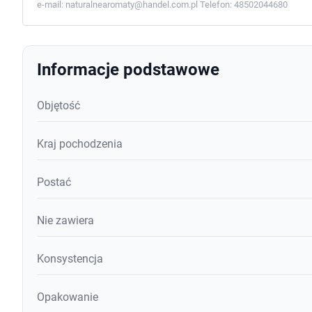
e-mail:
naturalnearomaty@handel.com.pl
Telefon:
48502044680
Informacje podstawowe
Objętość
Kraj pochodzenia
Postać
Nie zawiera
Konsystencja
Opakowanie