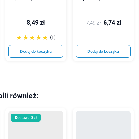
8,49 zł
6,74 zł
7,49 zł
☆☆☆☆☆
★★★★★
(1)
Dodaj do koszyka
Dodaj do koszyka
pili również:
Dostawa 0 zł