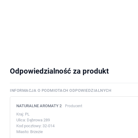
Odpowiedzialność za produkt
INFORMACJA O PODMIOTACH ODPOWIEDZIALNYCH
NATURALNE AROMATY 2
Producent
Kraj:
PL
Ulica:
Dąbrowa 289
Kod pocztowy:
32-014
Miasto:
Brzezie