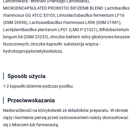
Lancetowata - ekstrakt (Plantago Lanceolata),
MICROENCAPSULATED PROBIOTIC BIFIZEN® BLEND: Lactobacillus
rhamnosus GG ATCC 53103, Limosilactobacillus fermentum LF16
(DSM 26956), Lacticaseibacillus rhamnosus LR06 (DSM 21981),
Lactiplantibacillus plantarum LP01 (LMG P-21021), Bifidobacterium
longum 04 (DSM 23233), otoczka bakterii: estry glicerynowe kwasów
tłuszczowych, otoczka kapsułki: substancja wiążca -
hydroksypropylometyloceluloza.
Sposób użycia
1-2 kapsułki dziennie podczas posiłku.
Przeciwwskazania
Nadwrażliwość na którykolwiek ze składników preparatu. W okresie
ciąży i karmienia piersią przed zastosowaniem należy skonsultować
się z lekarzem lub farmaceutą.