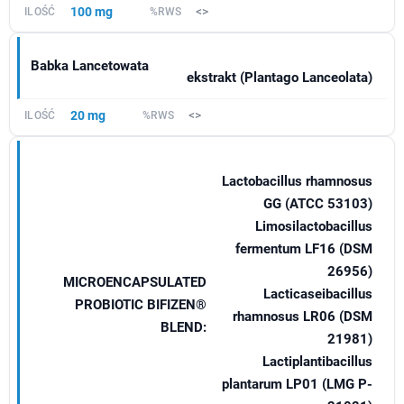
100 mg
<>
Babka Lancetowata
ekstrakt (Plantago Lanceolata)
20 mg
<>
Lactobacillus rhamnosus
GG (ATCC 53103)
Limosilactobacillus
fermentum LF16 (DSM
26956)
MICROENCAPSULATED
Lacticaseibacillus
PROBIOTIC BIFIZEN®
rhamnosus LR06 (DSM
BLEND:
21981)
Lactiplantibacillus
plantarum LP01 (LMG P-