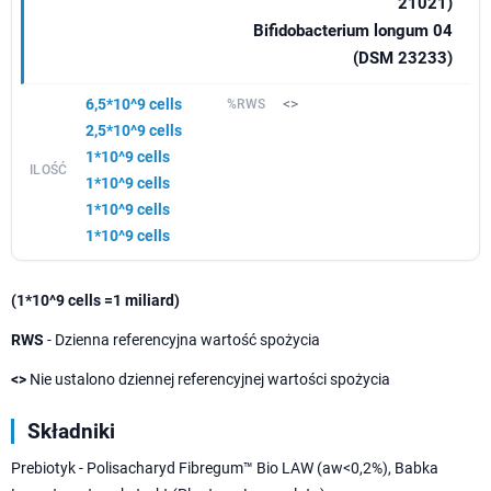
21021)
Bifidobacterium longum 04
(DSM 23233)
6,5*10^9 cells
<>
2,5*10^9 cells
1*10^9 cells
1*10^9 cells
1*10^9 cells
1*10^9 cells
(1*10^9 cells =1 miliard)
RWS
- Dzienna referencyjna wartość spożycia
<>
Nie ustalono dziennej referencyjnej wartości spożycia
Składniki
Prebiotyk - Polisacharyd Fibregum™ Bio LAW (aw<0,2%), Babka