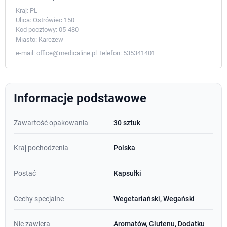
Kraj:
PL
Ulica:
Ostrówiec 150
Kod pocztowy:
05-480
Miasto:
Karczew
e-mail:
office@medicaline.pl
Telefon:
535341401
Informacje podstawowe
Zawartość opakowania
30 sztuk
Kraj pochodzenia
Polska
Postać
Kapsułki
Cechy specjalne
Wegetariański, Wegański
Nie zawiera
Aromatów, Glutenu, Dodatku