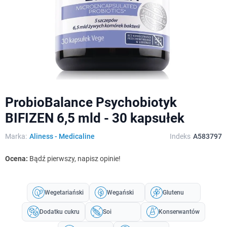
ProbioBalance Psychobiotyk
BIFIZEN 6,5 mld - 30 kapsułek
Marka:
Aliness - Medicaline
Indeks
A583797
Ocena:
Bądź pierwszy, napisz opinie!
Wegetariański
Wegański
Glutenu
Dodatku cukru
Soi
Konserwantów