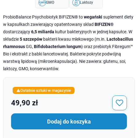
GMO
Laktozy
ProbioBalance Psychobiotyk BIFIZEN® to
wegański
suplement diety
w kapsułkach zawierający opatentowany skład
BIFIZEN®
dostarczający
6,5 miliarda
kultur bakteryjnych w jednej kapsułce. W
składzie
5 szczepów
bakterii kwasu mlekowego (m.in.
Lactobacillus
rhamnosus
GG,
Bifidobacterium longum
) oraz prebiotyk Fibregum™
Bio i ekstrakt z babki lancetowatej. Bakterie pokryte podwójną
warstwą lipidową (mikroenkapsulacja). Nie zawiera: glutenu, soi,
laktozy, GMO, konserwantów.
Ostatnie sztuki w magazynie

49,90 zł
Dodaj do koszyka