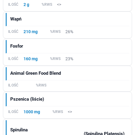
2 g
<>
Wapń
210 mg
26%
Fosfor
160 mg
23%
Animal Green Food Blend
Pszenica (liście)
1000 mg
<>
Spirulina
(Spirulina Platensis)