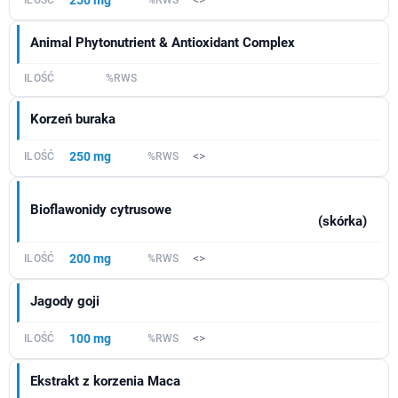
Animal Phytonutrient & Antioxidant Complex
Korzeń buraka
250 mg
<>
Bioflawonidy cytrusowe
(skórka)
200 mg
<>
Jagody goji
100 mg
<>
Ekstrakt z korzenia Maca