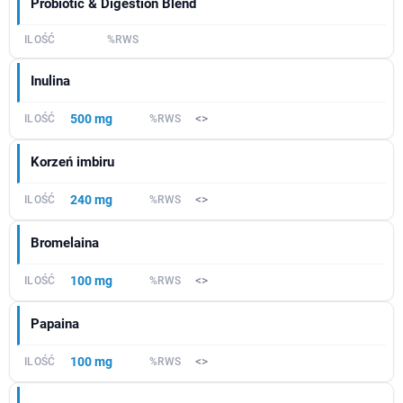
Probiotic & Digestion Blend
Inulina
500 mg
<>
Korzeń imbiru
240 mg
<>
Bromelaina
100 mg
<>
Papaina
100 mg
<>