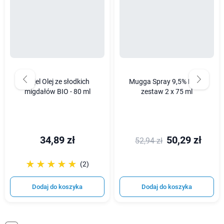
Najel Olej ze słodkich
Mugga Spray 9,5% DEET
migdałów BIO - 80 ml
zestaw 2 x 75 ml
34,89 zł
50,29 zł
52,94 zł
☆☆☆☆☆
★★★★★
(2)
Dodaj do koszyka
Dodaj do koszyka