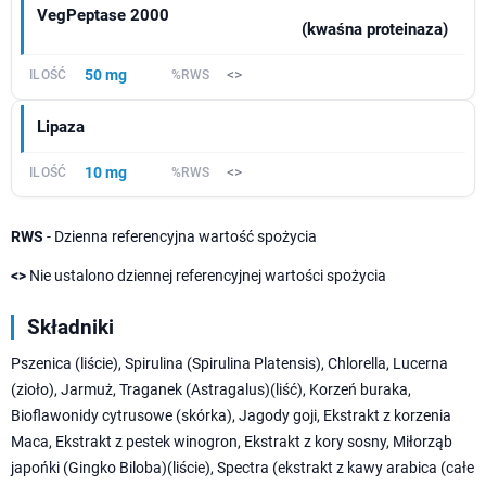
VegPeptase 2000
(kwaśna proteinaza)
50 mg
<>
Lipaza
10 mg
<>
RWS
- Dzienna referencyjna wartość spożycia
<>
Nie ustalono dziennej referencyjnej wartości spożycia
Składniki
Pszenica (liście), Spirulina (Spirulina Platensis), Chlorella, Lucerna
(zioło), Jarmuż, Traganek (Astragalus)(liść), Korzeń buraka,
Bioflawonidy cytrusowe (skórka), Jagody goji, Ekstrakt z korzenia
Maca, Ekstrakt z pestek winogron, Ekstrakt z kory sosny, Miłorząb
japońki (Gingko Biloba)(liście), Spectra (ekstrakt z kawy arabica (całe