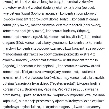
owoce), ekstrakt z liści zielonej herbaty, koncentrat z kiełków
brokułów, ekstrakt z cebuli (bulwa), ekstrakt z jabłka (owoce),
kwercetyna (kwiat Sophora japonica), koncentrat pomidorowy
(owoce), koncentrat brokułów (floret i łodygi), koncentrat camu
camu (cały owoc), maltodekstryna, ekstrakt z aceroli (cały owoc),
koncentrat acai (cały owoc), koncentrat kurkumy (kłącze),
koncentrat czosnku (goździk), koncentrat bazylii (liść), koncentrat
oregano (liść), koncentrat z kory cynamonu, koncentrat z korzenia
marchwi, koncentrat z owoców czarnego bzu, koncentrat z owoców
mangostanu, ekstrakt z owoców czarnej porzeczki, ekstrakt z
owoców borówki, koncentrat z owoców wiśni, koncentrat malin
(jagoda), koncentrat z liści szpinaku, koncentrat z owoców aronii,
koncentrat z liści jarmużu, owoc jeżyny koncentrat, dwutlenek
krzemu, ekstrakt z owoców borówki czarnej, koncentrat z brukselki),
Luteina (z nagietka lekarskiego (Tegetes erecta)), Likopen, Inulina,
Korzeń imbiru, Bromelaina, Papaina, VegPeptase 2000 (kwaśna
proteinaza), Lipaza; fosforan dwuwapniowy, hypromelloza (roślinna
kapsułka), substancje przeciwzbrylające: mikrokrystaliczna celuloza,
hydroksypropyloceluloza, stearynian magnezu, kwas stearynowy.