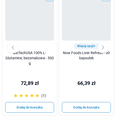
Więcej opcji+
BioTechUSA 100% L-
Now Foods Liver Refresh - 90
Glutamine, bezsmakowa - 500
kapsułek
g
72,89 zł
66,39 zł
☆☆☆☆☆
★★★★★
(1)
Dodaj do koszyka
Dodaj do koszyka