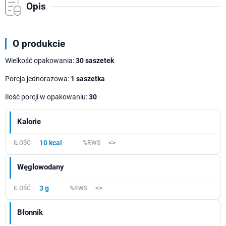
Opis
O produkcie
Wielkość opakowania:
30 saszetek
Porcja jednorazowa:
1 saszetka
Ilość porcji w opakowaniu:
30
Kalorie
10 kcal
<>
Węglowodany
3 g
<>
Błonnik