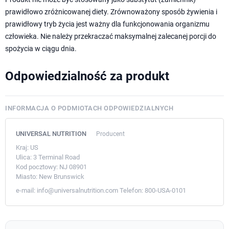
prawidłowo zróżnicowanej diety. Zrównoważony sposób żywienia i
prawidłowy tryb życia jest ważny dla funkcjonowania organizmu
człowieka. Nie należy przekraczać maksymalnej zalecanej porcji do
spożycia w ciągu dnia.
Odpowiedzialność za produkt
INFORMACJA O PODMIOTACH ODPOWIEDZIALNYCH
UNIVERSAL NUTRITION
Producent
Kraj:
US
Ulica:
3 Terminal Road
Kod pocztowy:
NJ 08901
Miasto:
New Brunswick
e-mail:
info@universalnutrition.com
Telefon:
800-USA-0101