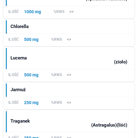
1000 mg
<>
Chlorella
500 mg
<>
Lucerna
(zioło)
500 mg
<>
Jarmuż
250 mg
<>
Traganek
(Astragalus)(liść)
250 mg
<>