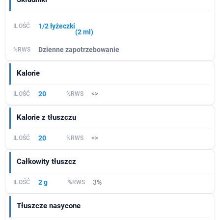
1/2 łyżeczki
(2 ml)
Dzienne zapotrzebowanie
Kalorie
20
<>
Kalorie z tłuszczu
20
<>
Całkowity tłuszcz
2 g
3%
Tłuszcze nasycone