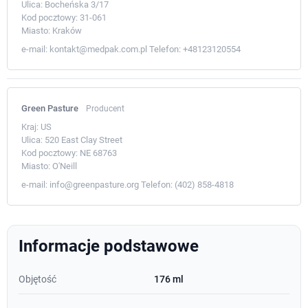
Ulica:
Bocheńska 3/17
Kod pocztowy:
31-061
Miasto:
Kraków
e-mail:
kontakt@medpak.com.pl
Telefon:
+48123120554
Green Pasture
Producent
Kraj:
US
Ulica:
520 East Clay Street
Kod pocztowy:
NE 68763
Miasto:
O'Neill
e-mail:
info@greenpasture.org
Telefon:
(402) 858-4818
Informacje podstawowe
Objętość
176 ml