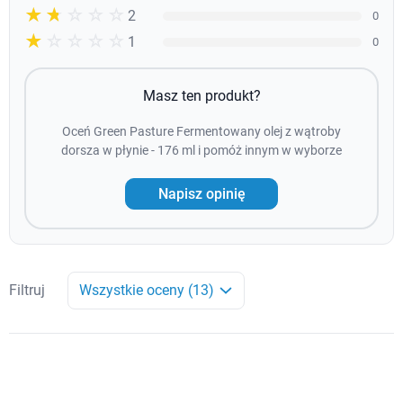
☆☆☆☆☆
★★
2
0
☆☆☆☆☆
★
1
0
Masz ten produkt?
Oceń Green Pasture Fermentowany olej z wątroby
dorsza w płynie - 176 ml i pomóż innym w wyborze
Napisz opinię
Filtruj
Wszystkie oceny (13)