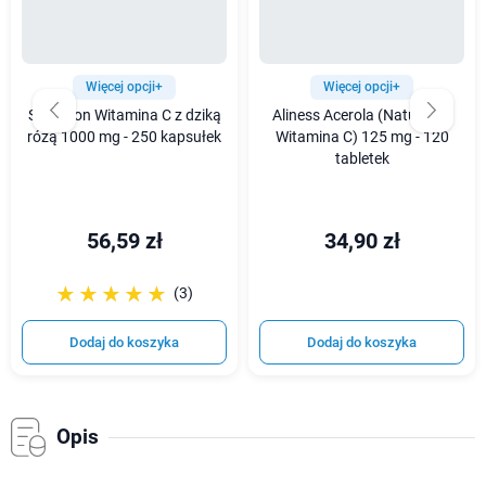
Więcej opcji+
Więcej opcji+
Swanson Witamina C z dziką
Aliness Acerola (Naturalna
różą 1000 mg - 250 kapsułek
Witamina C) 125 mg - 120
tabletek
56,59 zł
34,90 zł
☆☆☆☆☆
★★★★★
(3)
Dodaj do koszyka
Dodaj do koszyka
Opis