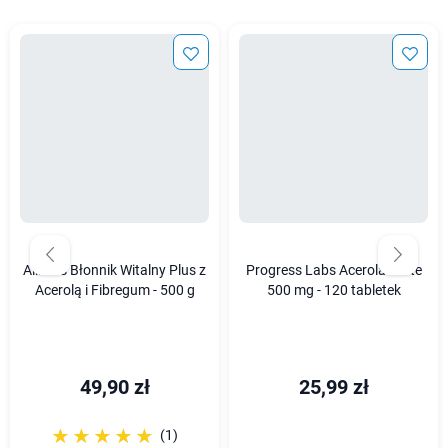
Aliness Błonnik Witalny Plus z
Progress Labs Acerola Forte
Acerolą i Fibregum - 500 g
500 mg - 120 tabletek
49,90 zł
25,99 zł
☆☆☆☆☆
★★★★★
(1)