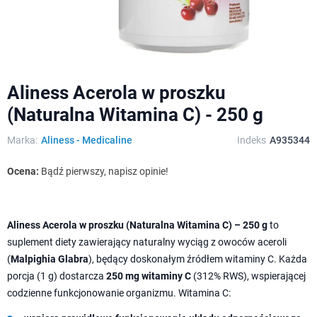
Aliness Acerola w proszku
(Naturalna Witamina C) - 250 g
Marka:
Aliness - Medicaline
Indeks
A935344
Ocena:
Bądź pierwszy, napisz opinie!
Aliness Acerola w proszku (Naturalna Witamina C) – 250 g
to
suplement diety zawierający naturalny wyciąg z owoców aceroli
(
Malpighia Glabra
), będący doskonałym źródłem witaminy C. Każda
porcja (1 g) dostarcza
250 mg witaminy C
(312% RWS), wspierającej
codzienne funkcjonowanie organizmu. Witamina C: