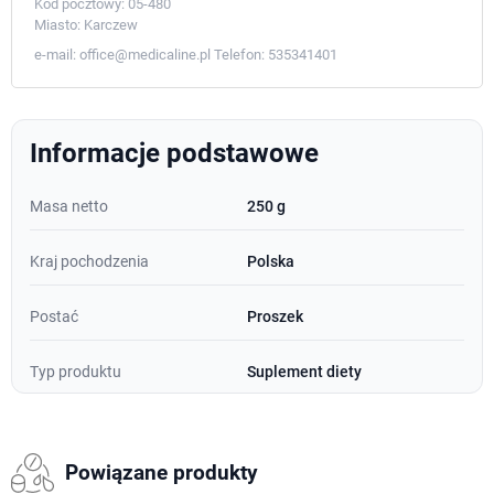
Kod pocztowy:
05-480
Miasto:
Karczew
e-mail:
office@medicaline.pl
Telefon:
535341401
Informacje podstawowe
Masa netto
250 g
Kraj pochodzenia
Polska
Postać
Proszek
Typ produktu
Suplement diety
Powiązane produkty