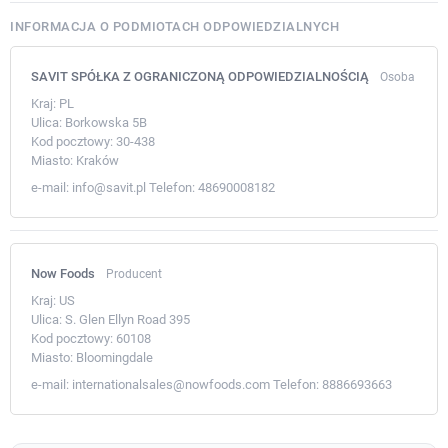
INFORMACJA O PODMIOTACH ODPOWIEDZIALNYCH
SAVIT SPÓŁKA Z OGRANICZONĄ ODPOWIEDZIALNOŚCIĄ
Osoba
Kraj:
PL
Ulica:
Borkowska 5B
Kod pocztowy:
30-438
Miasto:
Kraków
e-mail:
info@savit.pl
Telefon:
48690008182
Now Foods
Producent
Kraj:
US
Ulica:
S. Glen Ellyn Road 395
Kod pocztowy:
60108
Miasto:
Bloomingdale
e-mail:
internationalsales@nowfoods.com
Telefon:
8886693663