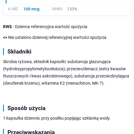
100 mcg
133%
RWS
- Dzienna referencyjna wartość spożycia
<>
Nie ustalono dziennej referencyjnej wartości spożycia
Składniki
Skrobia ryżowa, składnik kapsułki: substancja glazurująca
(hydroksypropylometyloceluloza); przeciwutleniacz (estry kwasów
tłuszczowych i kwas askrobinowego), substancja przeciwzbrylająca
(dwutlenek krzemu), witamina K2 (menachinon, MK-7).
Sposób użycia
1 kapsułka dziennie, przy posiłku popijając szklanką wody.
Przeciwwskazania