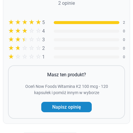
2 opinie
☆☆☆☆☆
★★★★★
5
2
☆☆☆☆☆
★★★★
4
0
☆☆☆☆☆
★★★
3
0
☆☆☆☆☆
★★
2
0
☆☆☆☆☆
★
1
0
Masz ten produkt?
Oceń Now Foods Witamina K2 100 mcg - 120
kapsułek i pomóż innym w wyborze
Napisz opinię