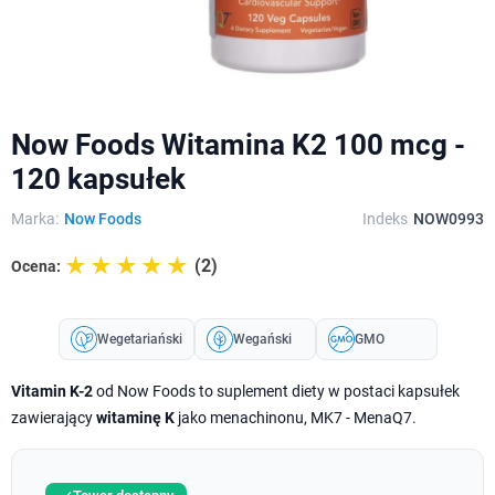
Now Foods Witamina K2 100 mcg -
120 kapsułek
Marka:
Now Foods
Indeks
NOW0993
☆☆☆☆☆
★★★★★
(2)
Ocena:
Wegetariański
Wegański
GMO
Vitamin K-2
od Now Foods to suplement diety w postaci kapsułek
zawierający
witaminę K
jako menachinonu, MK7 - MenaQ7.